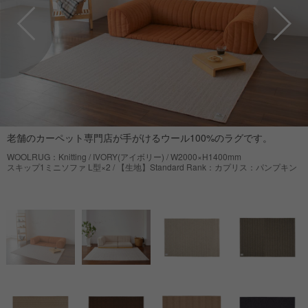
老舗のカーペット専門店が手がけるウール100%のラグです。
WOOLRUG：Knitting / IVORY(アイボリー) / W2000×H1400mm
スキップ1ミニソファ L型×2 / 【生地】Standard Rank：カプリス：パンプキン