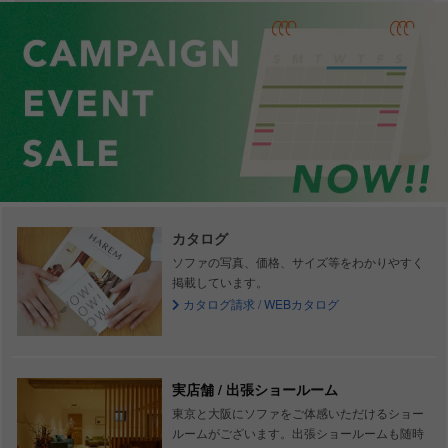
WOOLRUG：Knitt
サイトトップ
オンラインストア
インテリア
カタログ
ソファの写真、価格、サイズ等をわかりやすく
掲載しています。
カタログ請求 / WEBカタログ
実店舗 / 出張ショールーム
東京と大阪にソファをご体感いただけるショー
ルームがございます。出張ショールームも随時