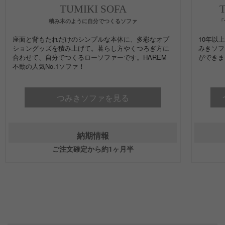
TUMIKI SOFA
積み木のように自分でつくるソファ
「
座面と背もたれだけのシンプルな本体に、多彩なオプ
10年以
ショングッズを積み上げて。暮らし方やくつろぎ方に
みきソフ
合わせて、自分でつくるローソファーです。HAREM
ができま
不動の人気No.1ソファ！
つみきソファを見る
納期情報
ご注文確定から約1ヶ月半