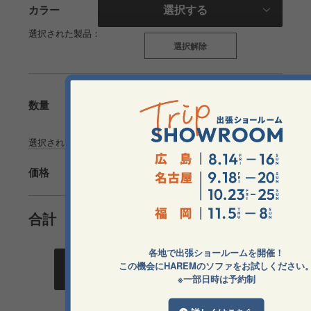
選択する
カラー
選択された製品：
選択解除
選択する
数量
選択された数量：
¥0円
価格
(税込)
¥0円
合計
(税込)
各地で出張ショールームを開催！
この機会にHAREMのソファをお試しください
カートに追加する
※一部日時は予約制