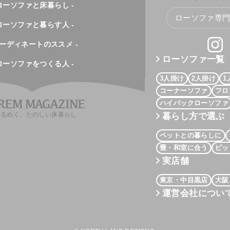
 ローソファと床暮らし -
ローソファ専門店
 ローソファと暮らす人 -
コーディネートのススメ -
ローソファ一覧
 ローソファをつくる人 -
3人掛け
2人掛け
1
コーナーソファ
フロ
ハイバックローソファ
くるめく、たのしい床暮らし
暮らし方で選ぶ
ペットとの暮らしに
畳・和室に合う
ピッ
実店舗
東京・中目黒店
大阪
運営会社につい