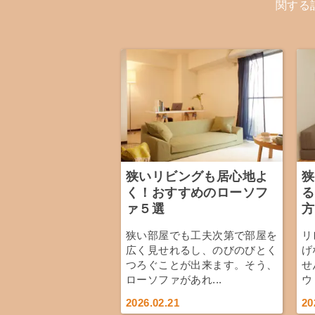
関する
狭いリビングも居心地よ
狭
く！おすすめのローソフ
る
ァ５選
方
狭い部屋でも工夫次第で部屋を
リ
広く見せれるし、のびのびとく
げ
つろぐことが出来ます。そう、
せ
ローソファがあれ...
ウ
2026.02.21
20