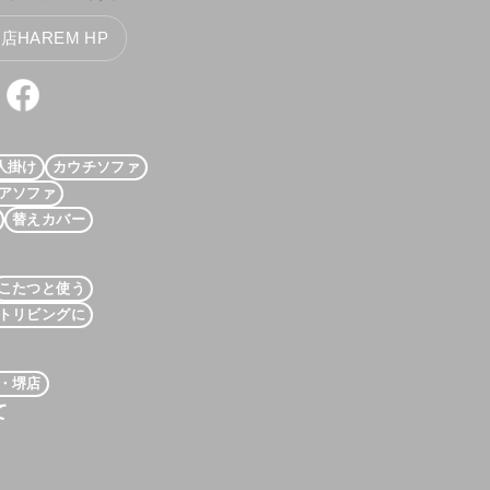
HAREM HP
人掛け
カウチソファ
アソファ
替えカバー
こたつと使う
トリビングに
・堺店
て