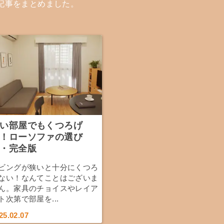
記事をまとめました。
い部屋でもくつろげ
！ローソファの選び
・完全版
ビングが狭いと十分にくつろ
ない！なんてことはございま
ん。家具のチョイスやレイア
ト次第で部屋を...
25.02.07