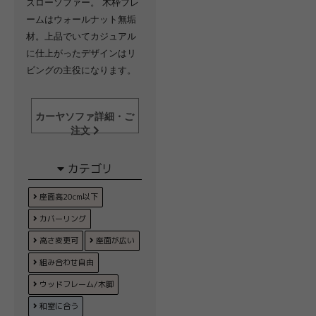
ズローソファー。 木枠フレ
ームはウォールナット無垢
材。上品でいてカジュアル
に仕上がったデザインはリ
ビングの主役になります。
カーヤソファ詳細・ご
注文
カテゴリ
座面高20cm以下
カバーリング
高さ変更可
座面が広い
組み合わせ自由
ウッドフレーム/木脚
和室に合う