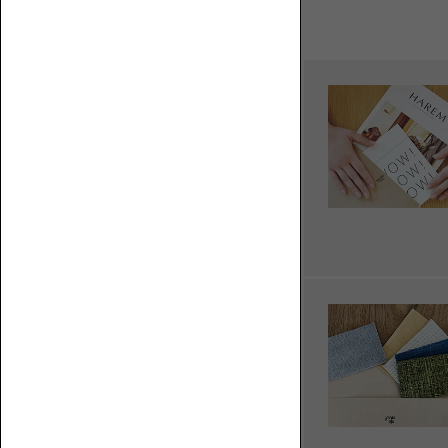
く？
フ
ソ
ロ
フ
ア
ァ
ソ
の
フ
上
ァ
で
何
を
す
る？
ベ
ス
ト
な
コ
ソ
ー
フ
ナ
ァ
ー
を
ロ
選
ー
ぶ
ソ