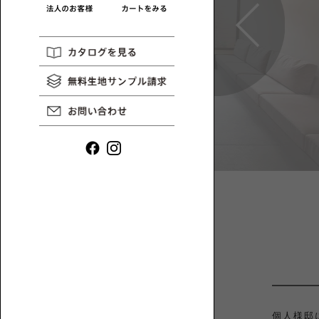
や
ロ
イ
ー
ン
ソ
タ
フ
ビ
ァ
ュ
一
ー
覧
な
ど、
ロ
ー
ソ
フ
ァ
と
1P【1
床
人
暮
掛
ら
け】
し
に
ま
個人様邸