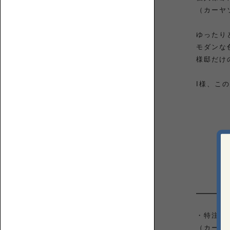
つ
（カーヤ
わ
る
人・
ゆったり
も
モダンな
の・
様邸だけ
2P【2
こ
人
と
掛
I様、こ
を
け】
紹
介
す
る
ウ
ェ
ブ
マ
3P【3
ガ
人
ジ
掛
ン
け】
・特注オ
で
（カーヤ
す。