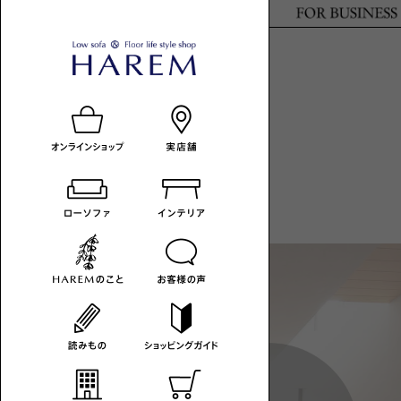
ロ
HAREM
ロ
ー
の
ー
ソ
読
ソ
フ
み
フ
ァ
も
ァ
-
の
の
カ
あ
テ
る
ゴ
暮
リ
ら
一
し
覧
へ
HAREM
MAGAZINE
コ
ラ
ム