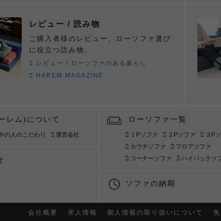
レビュー / 読み物
ご購入者様のレビュー、ローソファ選び
に役立つ読み物。
レビュー / ローソファのある暮らし
HAREM MAGAZINE
ハーレム)について
ローソファ一覧
中の人のこだわり
運営会社
１Pソファ
２Pソファ
３P
カウチソファ
フロアソファ
コーナーソファ
ハイバックソ
せ
ソファの納期
会社概要
求人情報
個人情報の取り扱いについて
免