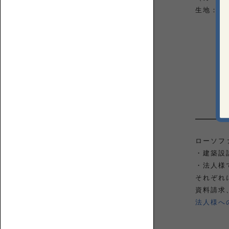
生地：ラ
カ
ウ
チ
【特
ロ
集】
誰
ー
ソ
が
ソ
フ
座
フ
ローソフ
ァ
る？
ァ
・建築設
の
ど
選
・法人様
ん
び
それぞれ
な
方
資料請求
部
屋
法人様へ
に
置