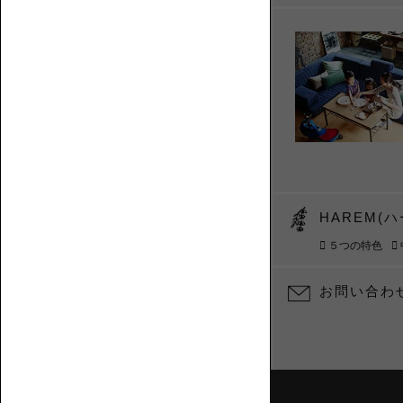
フ
た
ァ
め
の
お
役
立
ち
コ
ラ
ム
ハ
を
イ
集
HAREM(
バ
め
ッ
５つの特色
ま
ク
し
ロ
た。
お問い合わ
ー
ソ
フ
ァ