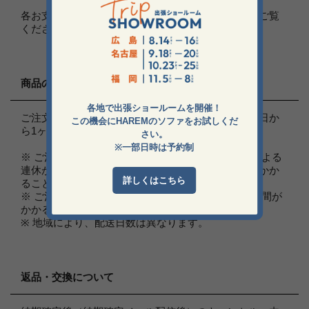
各お支払い方法の詳しいご説明は、
お支払い方法
をご覧
ください。
商品の引き渡し時期、及び発送方法
各地で出張ショールームを開催！
ご注文頂いた商品は、通常受注生産のため、ご注文日か
この機会にHAREMのソファをお試しくだ
ら1ヶ月〜2ヶ月でお届けしております。
さい。
※一部日時は予約制
※ ご注文が集中した場合、土日祝日・弊社休業日による
連休がある場合には納品までに通常より長い時間がかか
詳しくはこちら
ることがあります。
※ ご注文の生地在庫がない場合には通常より長い時間が
かかることがあります。
※ 地域により、配送日数は異なります。
返品・交換について