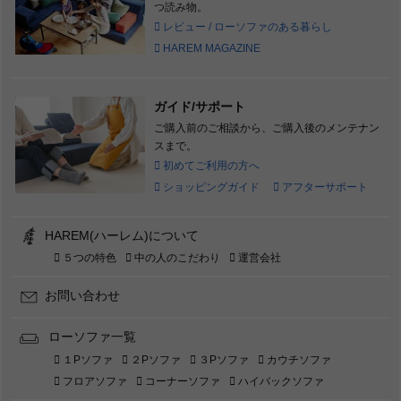
つ読み物。
レビュー / ローソファのある暮らし
HAREM MAGAZINE
ガイド/サポート
ご購入前のご相談から、ご購入後のメンテナン
スまで。
初めてご利用の方へ
ショッピングガイド
アフターサポート
HAREM(ハーレム)について
５つの特色
中の人のこだわり
運営会社
お問い合わせ
ローソファ一覧
１Pソファ
２Pソファ
３Pソファ
カウチソファ
フロアソファ
コーナーソファ
ハイバックソファ