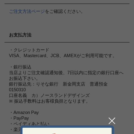
ご注文方法ページ
をご確認ください。
お支払方法
・クレジットカード
VISA、Mastercard、JCB、AMEXがご利用可能です。
・銀行振込
当店よりご注文確認通知後、7日以内に指定の銀行口座へ
お振込下さい。
銀行振込先：りそな銀行 新金岡支店 普通預金
0150310
口座名義 カ）ノースランドデザインズ
※ 振込手数料はお客様負担となります。
・Amazon Pay
・PayPay
・ペイディあと払い
・楽天ID決済