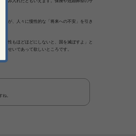
を踏み入れたともいえます。保険や冠婚葬祭のサ
況」が、人々に慢性的な「将来への不安」を引き
合理性もほどほどにしないと、国を滅ぼすよ」と
気のせいであって欲しいところです。
すね。