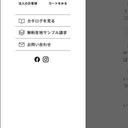
や
数
ロ
イ
う
ー
ン
ソ
ご
タ
フ
ビ
ァ
ュ
一
ー
覧
な
数
ど、
か
ロ
ば
ー
ソ
数
フ
い
ァ
で
と
1P【1
床
人
そ
暮
掛
い
ら
け】
し
に
で
ま