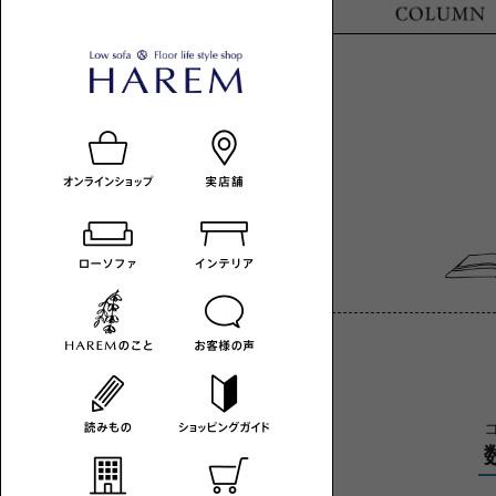
ロ
HAREM
ロ
ー
の
ー
ソ
読
ソ
フ
み
フ
ァ
も
ァ
-
の
の
カ
あ
テ
る
ゴ
暮
リ
ら
一
し
覧
へ
HAREM
コ
MAGAZINE
コ
ラ
ム