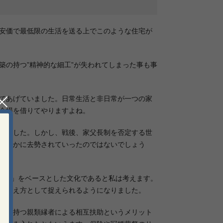
安価で最低限の生活を送る上でこのような住宅が
の持つ”精神的な細工”が失われてしまった事も事
であげていました。日常生活と非日常が一つの家
会場を借りてやりますよね。
しました。しかし、戦後、家父長制を否定する世
密やかに去勢されていったのではないでしょう
形態」をベースとした文化であると私は考えます。
い考え方として捉えられるようになりました。
」の持つ親類縁者による相互扶助というメリット