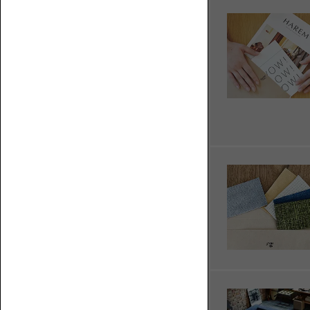
く？
フ
ソ
ロ
フ
ア
ァ
ソ
の
フ
上
ァ
で
何
を
す
る？
ベ
ス
ト
な
コ
ソ
ー
フ
ナ
ァ
ー
を
ロ
選
ー
ぶ
ソ