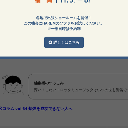
失った人々は、「お金」で安心やサービスを買わざるを得ない状況に足
ビスというのはその最たるものですね。
各地で出張ショールームを開催！
うして、家族形態が変化した事でもたらされた「極度の貨幣依存の状
この機会にHAREMのソファをお試しください。
こし、少子化の一因となっているのではないかとも思っています。
※一部日時は予約制
上の事を踏まえると、時代を超えて数寄屋建築から「主流だからって
詳しくはこちら
うロックミュージックが聞こえてくる気がするのは私だけでしょうか。
編集者のつっこみ
深い！こわい！ロックミュージックはいつの世も警笛で
コラム vol.64 禁煙を成功できない人へ