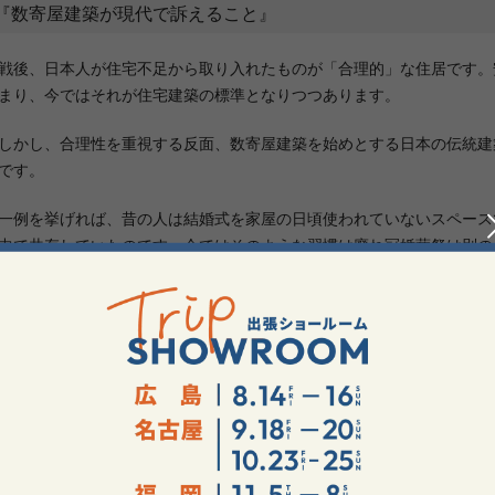
『数寄屋建築が現代で訴えること』
後、日本人が住宅不足から取り入れたものが「合理的」な住居です。
まり、今ではそれが住宅建築の標準となりつつあります。
かし、合理性を重視する反面、数寄屋建築を始めとする日本の伝統建築
です。
例を挙げれば、昔の人は結婚式を家屋の日頃使われていないスペース
中で共存していたのです。今ではそのような習慣は廃れ冠婚葬祭は別の
た、「床の間」は家父長制を象徴するものとして過去多くの家に存在
とともに床の間は住居から消えていきました。ここに、日本男児は戦後
。
のような”精神的な細工”が失われた結果、共に失われたものが「家族
父長を中心とした「大家族」という概念が今では「核家族化」が進み古
見、気苦労が少なく便利に見える「核家族」ですが、従来の「大家族