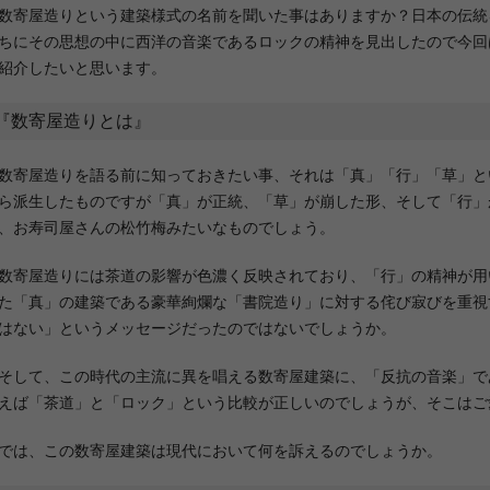
寄屋造りという建築様式の名前を聞いた事はありますか？日本の伝統
ちにその思想の中に西洋の音楽であるロックの精神を見出したので今回
紹介したいと思います。
『数寄屋造りとは』
寄屋造りを語る前に知っておきたい事、それは「真」「行」「草」と
ら派生したものですが「真」が正統、「草」が崩した形、そして「行」
、お寿司屋さんの松竹梅みたいなものでしょう。
寄屋造りには茶道の影響が色濃く反映されており、「行」の精神が用
た「真」の建築である豪華絢爛な「書院造り」に対する侘び寂びを重視
はない」というメッセージだったのではないでしょうか。
して、この時代の主流に異を唱える数寄屋建築に、「反抗の音楽」で
えば「茶道」と「ロック」という比較が正しいのでしょうが、そこはご
は、この数寄屋建築は現代において何を訴えるのでしょうか。