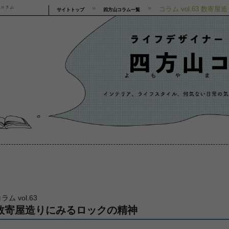
コラム vol.63 数
サイトトップ
四方山コラム一覧
ラム vol.63
数寄屋造りにみるロックの精神