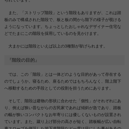
また、「ストリップ階段」という階段もありますが、これは踏
板のみで構成された階段で、板と板の間から階下の様子が覗ける
ようになっています。ちょっとしたおしゃれなデザイナー住宅な
どでたまにこの階段を採用しているのを見かけます。
大まかには階段といえば以上の3種類が挙げられます。
『階段の目的』
では、この「階段」とは一体どのような目的があって存在する
のでしょうか。寝るため、座るためではもちろんなく、階上階下
へ移動するための手段としての役割を担うためにあります。
そして、階段は建物の形状に合わせた「個性」がそれぞれにあ
り、例えば狭い昔ながらの古民家であれば傾斜が急であり、踏板
の幅が狭いコンパクトなお年寄りには優しくないものが設置され
ています。また、蹴り上げ部分の高さが短く、踏板幅が広い自転
車スロープを併設した地下道階段など一度は目にした事があるの