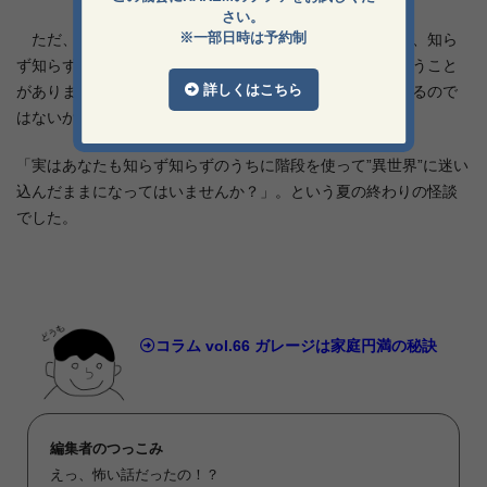
さい。
※一部日時は予約制
ただ、実はこの「日常」から「非日常」への切り替えは、知ら
ず知らず全ての階段で起こっているのじゃないかと最近思うこと
詳しくはこちら
があります。そして迷い込んだまま、そのままになっているので
はないかと。
「実はあなたも知らず知らずのうちに階段を使って”異世界”に迷い
込んだままになってはいませんか？」。という夏の終わりの怪談
でした。
コラム vol.66 ガレージは家庭円満の秘訣
編集者のつっこみ
えっ、怖い話だったの！？