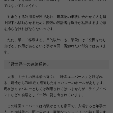
ではないでしょうか。
対象とする利用者が誰であれ、建築物の形状に合わせて人を階
上階下へ移動させるために階段の設計者は脳汁が枯渇するまで頭
を捻らなければならないのです。
ただ、単に「移動する」目的以外にも、階段には「空間をねじ
曲げる」作用があるという事が今回一番触れたい部分ではありま
す。
『異世界への連絡通路』
大阪、ミナミの日本橋の近くに「味園ユニバース」と呼ばれ
る、建造から70年近く経過したキャバレーのホールがあります。
現在はキャバレーとしては利用されてはいませんが、ライブイベ
ントなどの会場として一般に貸し出されています。
この味園ユニバースは内装がとても豪華で、入場すると年季の
入った赤絨毯が一面に広がり、豪華なシャンデリアが鈍く照らす