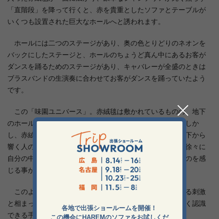
「直階段」を降って行くと、赤を貴重としたソファとテーブルが
いくつも設置された巨大なホールへと誘われます。
ホールには二つのステージがあり、奥の色とりどりのネオンを
バックにしたステージと、ホールのちょうど真ん中にあるお客が
ダンスを踊るためのステージがあり、キャバレーが全盛のときは
ブラスバンドの生演奏に合わせてお客がダンスを踊っていたよう
です。
この「味園ユニバース」。赤絨毯は敷かれているものの、地下
のホールと比べると一階部分はとても地味ではあります。しか
し、赤絨毯が続く階段を一歩一歩踏みしめていく間に、階下から
響く人のざわめき、楽器の音、そして辺りの光量が下がり徐々に
自分の中の世界が「日常」から「非日常」へと切り替わるのを感
じる事ができます。
このような娯楽施設の階段は音や光といった感覚に訴える刺激
と相まって、階段が「異世界への連絡通路」である事を強く認識
各地で出張ショールームを開催！
できる手助けをしてくれます。
この機会にHAREMのソファをお試しくだ