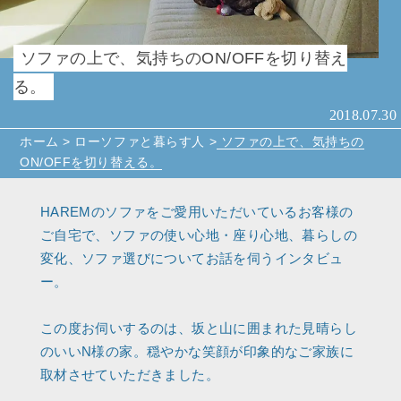
ソファの上で、気持ちのON/OFFを切り替え
る。
2018.07.30
ホーム
>
ローソファと暮らす人
>
ソファの上で、気持ちの
ON/OFFを切り替える。
HAREMのソファをご愛用いただいているお客様の
ご自宅で、ソファの使い心地・座り心地、暮らしの
変化、ソファ選びについてお話を伺うインタビュ
ー。
この度お伺いするのは、坂と山に囲まれた見晴らし
のいいN様の家。穏やかな笑顔が印象的なご家族に
取材させていただきました。