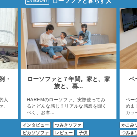
ローソファと暮らす人
CATEGORY
事例・
ローソファと７年間。家と、家
ベ
族と、暮...
的人
HAREMのローソファ、実際使ってみ
ベー
ァ。
るとどんな感じ？リアルな感想を聞く
めま
べく、お客...
カラー
インタビュー
つみきソファ
かこみ
ピカソソファ
レビュー
子供
つみき