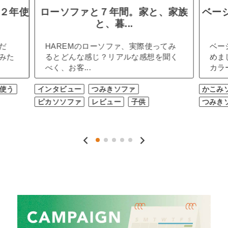
２年使
ローソファと７年間。家と、家族
ベー
と、暮...
だ
HAREMのローソファ、実際使ってみ
ベー
みた
るとどんな感じ？リアルな感想を聞く
めま
べく、お客...
カラー
使う
インタビュー
つみきソファ
かこみ
ピカソソファ
レビュー
子供
つみき