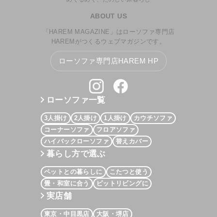
ABOUT US
「HAREM MAGAZINE」はローソファ専門店
HAREMがつくるウェブマガジンです。
ローソファ専門店HAREM HP
ローソファ一覧
3人掛け
2人掛け
1人掛け
カウチソファ
コーナーソファ
フロアソファ
ハイバックローソファ
替えカバー
暮らし方で選ぶ
ペットとの暮らしに
こたつと使う
畳・和室に合う
ピットリビングに
実店舗
東京・中目黒店
大阪・堺店