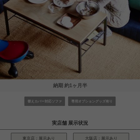
納期 約1ヶ月半
替えカバー対応ソファ
専用オプショングッズ有り
実店舗 展示状況
東京店：展示あり
大阪店：展示あり