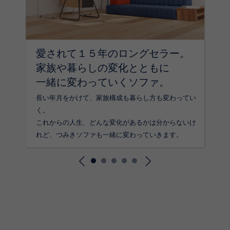
愛されて１５年のロングセラー。
自分たちらしいソファで、
家族が増えたら、
みんなでごろ寝する幸せを
さらなるカスタマイズで
家族や暮らしの変化とともに
自分たちらしくくつろぐ。
居場所も増やそう。
リビングいっぱいに広げる。
まだまだ好きになる。
一緒に変わっていくソファ。
サイズ、生地、オプショングッズ…
つみきソファは木や鉄など硬い素材を使用していない
子供が大きくなり来客も増えたので、ソファを足して
子供が成長して、インテリアも「安心」より「好き」
カスタマイズの幅が広いと考えることが多くて大変。
ので、赤ちゃん〜幼少期の子育てにぴったり。
コーナータイプに拡張。
を優先していい頃。ソファにはウッドフレームを足し
長い年月をかけて、家族構成も暮らし方も変わってい
でも、完成すれば愛着も使い心地もひとしお。自分に
コンパクトなサイズを一台足して、新しく迎える家族
何となく特等席も決まってそれぞれの時間を過ごすこ
て、見た目も座り心地も新しい印象に。初めましての
く。
一番似合うソファを作りましょう。
の場所を用意しましょう。
とも増えたけど、みんなで一緒にごろごろする時間も
ような、でもずっと一緒にいました。これからもどう
これからの人生、どんな変化があるかは分からないけ
幸せ。
ぞよろしく。
れど、つみきソファも一緒に変わっていきます。