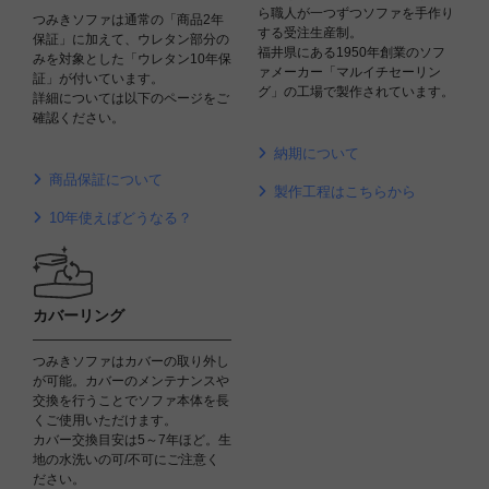
ら職人が一つずつソファを手作り
つみきソファは通常の「商品2年
する受注生産制。
保証」に加えて、ウレタン部分の
福井県にある1950年創業のソフ
みを対象とした「ウレタン10年保
ァメーカー「マルイチセーリン
証」が付いています。
グ」の工場で製作されています。
詳細については以下のページをご
確認ください。
納期について
商品保証について
製作工程はこちらから
10年使えばどうなる？
カバーリング
つみきソファはカバーの取り外し
が可能。カバーのメンテナンスや
交換を行うことでソファ本体を長
くご使用いただけます。
カバー交換目安は5～7年ほど。生
地の水洗いの可/不可にご注意く
ださい。