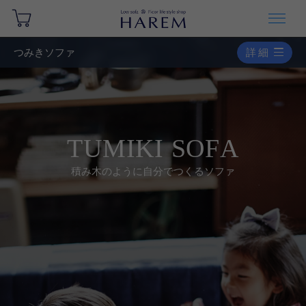
つみきソファ
詳細
T
U
M
I
K
I
S
O
F
A
積
み
木
の
よ
う
に
自
分
で
つ
く
る
ソ
フ
ァ