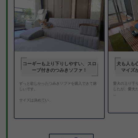
の
コーギーも上り下りしやすい、スロ
犬も人も
ープ付きのつみきソファ！
マイズ
い
ずっと欲しかったつみきソファを購入できて嬉
愛犬の上り下
しいです。
したが、愛犬
...
サイズは決めてい...