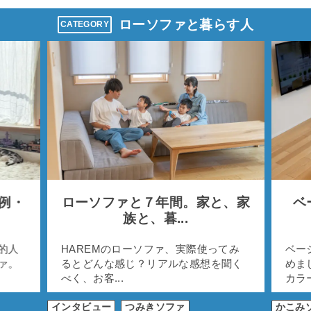
ローソファと暮らす人
CATEGORY
事例・
ローソファと７年間。家と、家
ベ
族と、暮...
的人
HAREMのローソファ、実際使ってみ
ベー
ァ。
るとどんな感じ？リアルな感想を聞く
めま
べく、お客...
カラー
インタビュー
つみきソファ
かこみ