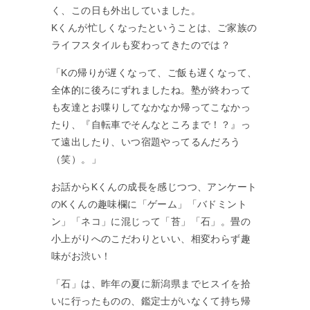
く、この日も外出していました。
Kくんが忙しくなったということは、ご家族の
ライフスタイルも変わってきたのでは？
「Kの帰りが遅くなって、ご飯も遅くなって、
全体的に後ろにずれましたね。塾が終わって
も友達とお喋りしてなかなか帰ってこなかっ
たり、『自転車でそんなところまで！？』っ
て遠出したり、いつ宿題やってるんだろう
（笑）。」
お話からKくんの成長を感じつつ、アンケート
のKくんの趣味欄に「ゲーム」「バドミント
ン」「ネコ」に混じって「苔」「石」。畳の
小上がりへのこだわりといい、相変わらず趣
味がお渋い！
「石」は、昨年の夏に新潟県までヒスイを拾
いに行ったものの、鑑定士がいなくて持ち帰