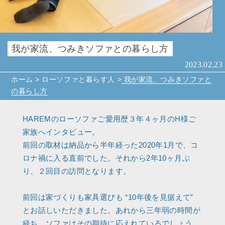
我が家流、つみきソファとの暮らし方
2023.02.23
ホーム
>
ローソファと暮らす人
>
我が家流、つみきソファと
の暮らし方
HAREMのローソファご愛用歴３年４ヶ月のH様ご
家族へインタビュー。
前回の取材は納品から半年経った2020年1月で、コ
ロナ禍に入る直前でした。それから2年10ヶ月ぶ
り、２回目の訪問となります。
前回は家づくりも家具選びも “10年後を見据えて”
とお話しいただきました。あれから三年弱の時間が
経ち、ソファはその期待に応えれているでしょう