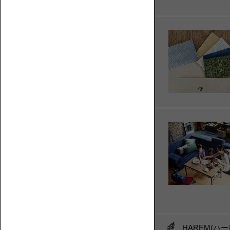
カ
ウ
チ
【特
ロ
集】
誰
ー
ソ
が
ソ
フ
座
フ
ァ
る？
ァ
の
ど
選
ん
び
な
方
部
屋
に
置
HAREM(ハ