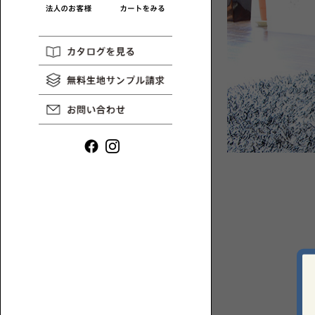
や
ロ
イ
ー
ン
ソ
タ
フ
ビ
ァ
ュ
一
ー
覧
な
ど、
ロ
ー
ソ
フ
ァ
と
1P【1
床
人
暮
掛
ら
け】
し
に
ま