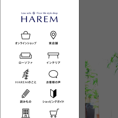
ロ
HAREM
ロ
ー
の
ー
ソ
読
ソ
フ
み
フ
ァ
も
ァ
-
の
の
カ
あ
テ
る
ゴ
暮
リ
ら
一
し
覧
へ
HAREM
MAGAZINE
コ
ラ
ム