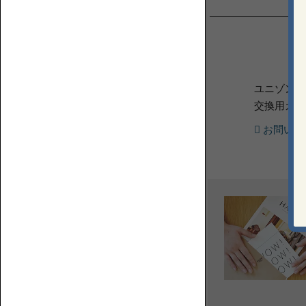
つ
わ
る
人・
も
の・
2P【2
ユニゾンソ
こ
人
と
交換用カバ
掛
を
け】
お問い合
紹
介
す
る
ウ
ェ
ブ
マ
3P【3
ガ
人
ジ
掛
ン
け】
で
す。