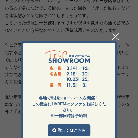
アップルウォッチについても、モーションセンサーが内蔵されて
いるので身につけている間の「立った回数」「座った回数」など
身体状態が全て記録されてしまうそうです。
こういった機能は一見便利そうですが視点を変えたら全て監視さ
れているという事なのでどこか薄気味悪いものがあります。
ウェアラブルが主流になるという事は端末と人間の体がより一体
化するという事であり、インターネットが発達している現代社会
ではよりネットワークとの距離が近くなる事を意味します。
そうなると今までになかった「体感」情報がインターネット上で
共有できるようになるのでさらなるプライバシーの問題が出てく
る可能性が大いにあるのではないでしょうか。
近い未来にはアニメや映画に出てくるように人間の体自体が端末
各地で出張ショールームを開催！
になって、「Appleアーム」や「Appleブレイン」なんていうのを
この機会にHAREMのソファをお試しくだ
さい。
外科手術で取り付ける時代がくるのかもしれませんね。
※一部日時は予約制
詳しくはこちら