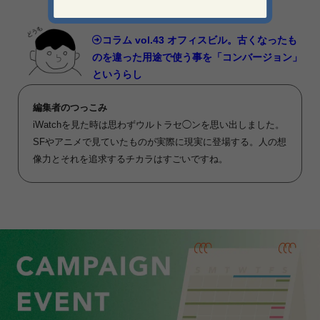
コラム vol.43 オフィスビル。古くなったも
のを違った用途で使う事を「コンバージョン」
というらし
編集者のつっこみ
iWatchを見た時は思わずウルトラセ◯ンを思い出しました。
SFやアニメで見ていたものが実際に現実に登場する。人の想
像力とそれを追求するチカラはすごいですね。