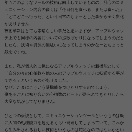
年々このようなツールの技術は向上しているものの、肝心のコミ
ュニケーション内容の多くは「今日何を食べる、または食べた」
「どこどこへ行った」という日常のちょっとした事から全く変化
がありません。
技術革新はとても素晴らしい事だと思いますが、アップルウォッ
チ上でも同様の内容についての拡散ばかりになってしまうのだと
したら、技術や資源の無駄いになってしまうのかなーとちょっと
残念ですね。
また、私が個人的に気になるアップルウォッチの新機能として
「自分の今の心拍数を他の人のアップルウォッチに転送する事が
できる」というものがありました。
なぜ、たまにこういう謎機能をつけたりするのでしょう。
事あるごとに知り合いの心拍数のビートが送られてきたりしたら
大変な気がしてなりません。
ひとつの仮説として、コミュニケーションツールというものは既
に人間の処理能力を超えるくらい発達してしまっていて、これか
ら生み出される新しい技術というものは蛇足なのではないかとい