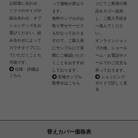
お部屋に合わせ、
って価格が異なり
ジにてご希望の商
ソファのサイズや
ます。
品をカゴへ追加
組み合わせ、オプ
無料サンプルのお
し、ご購入手続き
ショングッズをお
取り寄せサービス
へ進んでくださ
選びください。組
も行なっておりま
い。
み合わせによって
すので、ご購入前
オンラインショッ
カウチタイプにし
にサンプルにて実
プの他、ショール
ていただくことも
際にご確認いただ
ーム・お電話やメ
可能です。
くことをおすすめ
ールでのご注文も
仕様・詳細は
しております。
承っております。
こちら
生地サンプル
ショッピング
取寄せはこちら
ガイドで詳しく見
る
替えカバー価格表