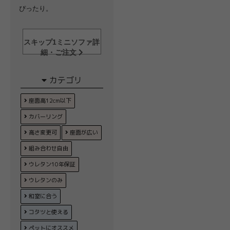
ぴったり。
スキップ1ミニソファ詳
細・ご注文
カテゴリ
座面高12cm以下
カバーリング
高さ変更可
座面が広い
組み合わせ自由
ウレタン10年保証
ウレタンのみ
和室に合う
コタツと使える
ペットにオススメ