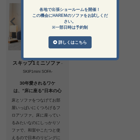
各地で出張ショールームを開催！
この機会にHAREMのソファをお試しくだ
さい。
※一部日時は予約制
詳しくはこちら
スキップ1ミニソファ
-
SKIP1mini SOFA-
30年愛されるワケ
は、”床に座る”日本の心
床とソファをつなげてお部
屋いっぱいにくつろげるフ
ロアソファ。床に座ってい
るみたいなのにしっかりソ
ファで、和室やこたつと使
えるので日本のリビングに