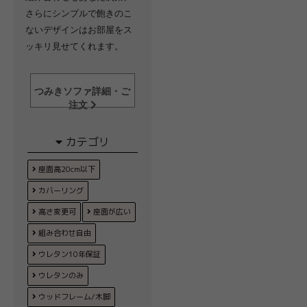
さらにシンプルで飽きのこ
ないデザインはお部屋をス
ッキリ見せてくれます。
つみきソファ詳細・ご
注文
カテゴリ
座面高20cm以下
カバーリング
高さ変更可
座面が広い
組み合わせ自由
ウレタン10年保証
ウレタンのみ
ウッドフレーム/木脚