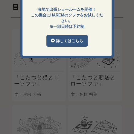
こたつと???とローソファ
各地で出張ショールームを開催！
この機会にHAREMのソファをお試しくだ
さい。
※一部日時は予約制
詳しくはこちら
「こたつと猫とロ
「こたつと新居と
ーソファ」
ローソファ」
文：岸宗 大輔
文：冬野 明美