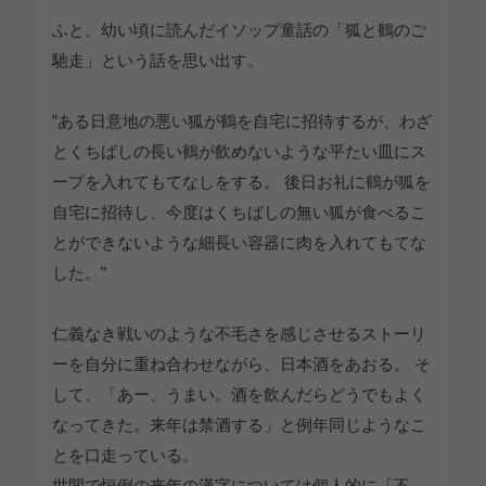
ふと、幼い頃に読んだイソップ童話の「狐と鶴のご
馳走」という話を思い出す。
”ある日意地の悪い狐が鶴を自宅に招待するが、わざ
とくちばしの長い鶴が飲めないような平たい皿にス
ープを入れてもてなしをする。 後日お礼に鶴が狐を
自宅に招待し、今度はくちばしの無い狐が食べるこ
とができないような細長い容器に肉を入れてもてな
した。”
仁義なき戦いのような不毛さを感じさせるストーリ
ーを自分に重ね合わせながら、日本酒をあおる。 そ
して、「あー、うまい。酒を飲んだらどうでもよく
なってきた。来年は禁酒する」と例年同じようなこ
とを口走っている。
世間で恒例の来年の漢字については個人的に「不