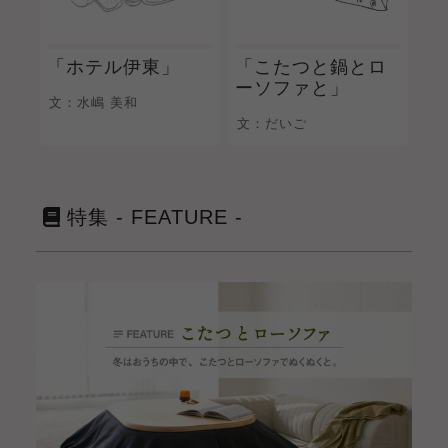
「ホテル伊東」
「こたつと鍋とロ
ーソファと」
文：水嶋 美和
文：だいご
特集 - FEATURE -