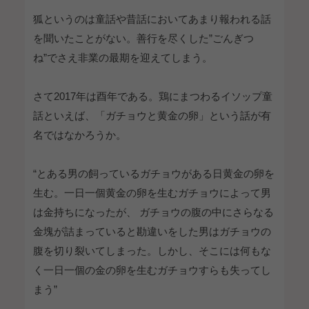
狐というのは童話や昔話においてあまり報われる話
を聞いたことがない。善行を尽くした”ごんぎつ
ね”でさえ非業の最期を迎えてしまう。
さて2017年は酉年である。鶏にまつわるイソップ童
話といえば、「ガチョウと黄金の卵」という話が有
名ではなかろうか。
“とある男の飼っているガチョウがある日黄金の卵を
生む。一日一個黄金の卵を生むガチョウによって男
は金持ちになったが、 ガチョウの腹の中にさらなる
金塊が詰まっていると勘違いをした男はガチョウの
腹を切り裂いてしまった。しかし、そこには何もな
く一日一個の金の卵を生むガチョウすらも失ってし
まう”