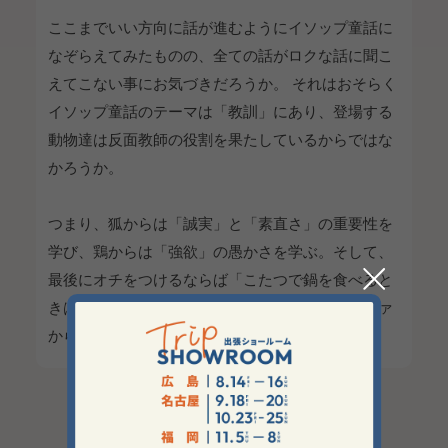
ここまでいい方向に話が進むようにイソップ童話に
なぞらえてみたものの、全ての話がロクな話に聞こ
えてこない事にお気づきだろうか。 それはおそらく
イソップ童話のテーマは「教訓」にあり、登場する
動物達は反面教師の役割を果たしているからではな
かろうか。
つまり、狐からは「誠実」と「素直さ」の重要性を
学び、鶏からは「強欲」の愚かさを学ぶ。そして、
最後にオチをつけるならば「こたつで鍋を食べると
きは床に座った方が食べやすい」ことをローソファ
から学んだということだろう。