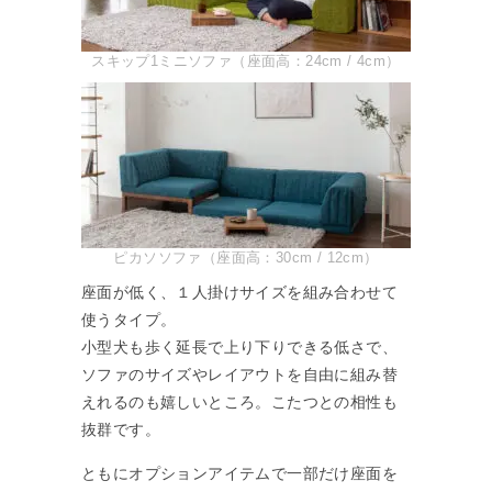
スキップ1ミニソファ（座面高：24cm / 4cm）
ピカソソファ（座面高：30cm / 12cm）
座面が低く、１人掛けサイズを組み合わせて
使うタイプ。
小型犬も歩く延長で上り下りできる低さで、
ソファのサイズやレイアウトを自由に組み替
えれるのも嬉しいところ。こたつとの相性も
抜群です。
ともにオプションアイテムで一部だけ座面を