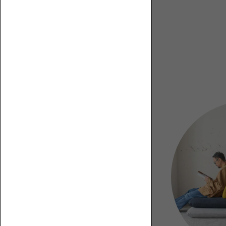
カ
ウ
チ
【特
ロ
集】
誰
ー
ソ
が
ソ
フ
座
フ
ァ
る？
ァ
の
ど
選
ん
び
な
方
部
屋
に
置