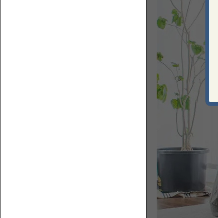
フ
た
ァ
め
の
お
役
立
ち
コ
ラ
ム
ハ
を
イ
集
バ
め
ッ
ま
ク
し
ロ
た。
ー
ソ
フ
ァ