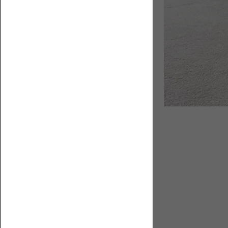
【特
集】
ペ
ペ
替
ッ
ッ
え
ト
ト
カ
と
と
バ
人
ロ
ー
に
ー
優
ソ
し
フ
い
ァ
ロ
ー
ソ
フ
ァ
オ
の
プ
選
シ
び
ョ