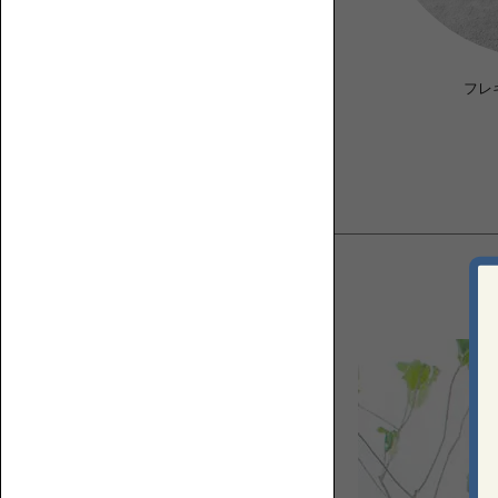
く？
フ
ソ
ロ
フ
ア
ァ
圧迫感を与えない
フレ
ソ
の
フ
上
ァ
で
何
を
す
る？
ベ
ス
ト
な
コ
ソ
ー
フ
ナ
ァ
ー
を
ロ
選
ー
ぶ
ソ