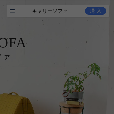
キャリーソファ
購 入
OFA
ファ