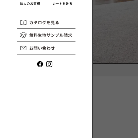
や
ロ
イ
ー
ン
ソ
タ
フ
ビ
ァ
ュ
一
ー
覧
な
ど、
ロ
ー
ソ
フ
ァ
と
1P【1
床
人
暮
掛
ら
け】
し
に
ま