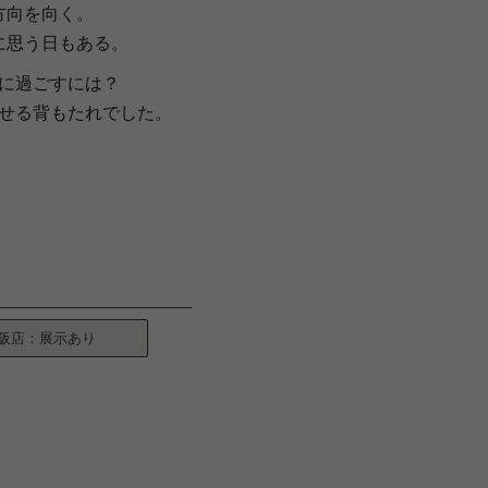
方向を向く。
に思う日もある。
に過ごすには？
せる背もたれでした。
阪店：展示あり