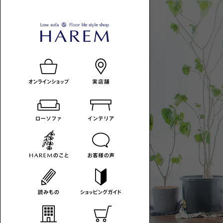
ロ
HAREM
ロ
ー
の
ー
ソ
読
ソ
フ
み
フ
ァ
も
ァ
-
の
の
カ
あ
テ
る
ゴ
暮
リ
ら
一
し
覧
へ
HAREM
MAGAZINE
コ
ラ
ム