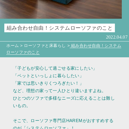
組み合わせ自由！システムローソファのこと
2022.04.07
ホーム
>
ローソファと床暮らし
>
組み合わせ自由！システム
ローソファのこと
「子どもが安心して過ごせる家にしたい」
「ペットといっしょに暮らしたい」
「家では思いきりくつろぎたい！」
など、理想の家って一人ひとり違いますよね。
ひとつのソファで多様なニーズに応えることは難し
いもの。
そこで、ローソファ専門店HAREMがおすすめする
のが「システムローソファ」！