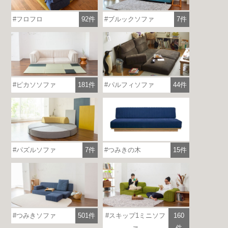
フロフロ
92件
ブルックソファ
7件
ピカソソファ
181件
パルフィソファ
44件
つみきの木
15件
パズルソファ
7件
つみきソファ
501件
スキップ1ミニソフ
160
ァ
件