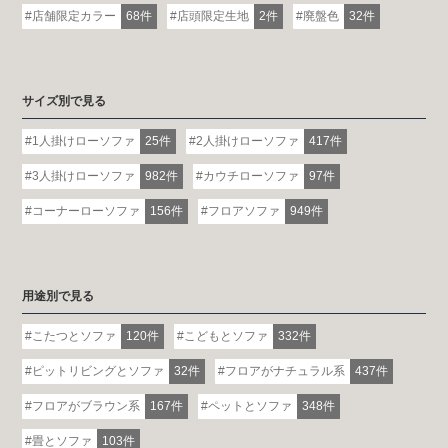
店舗限定カラー
68件
店頭限定生地
2件
廃盤色
32件
サイズ別で見る
1人掛けローソファ
25件
2人掛けローソファ
417件
3人掛けローソファ
982件
カウチローソファ
97件
コーナーローソファ
156件
フロアソファ
949件
用途別で見る
こたつとソファ
120件
こどもとソファ
332件
ピットリビングとソファ
32件
フロアがナチュラル系
437件
フロアがブラウン系
167件
ペットとソファ
348件
畳とソファ
103件