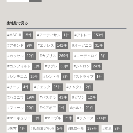
生地別で見る
MACHI
15件
アーティサン
1件
アトレー
153件
アモンド
9件
エナレス
142件
オーガニコ
31件
カッセル
12件
カプリス
269件
コーデュロイ
3件
コンフォルト
1件
サブレ
60件
シャロン
24件
シンデニム
15件
シントラ
3件
ストライプ
1件
チーノ
4件
チェック
25件
チャタム
2件
ハコニワ
19件
パステラ
43件
ビソン
12件
フィール
20件
ベアボア
1件
ホルム
21件
マーキュリー
1件
マーブル
15件
ラムース
214件
帆布
4件
店舗限定生地
5件
廃盤生地
187件
本革
8件