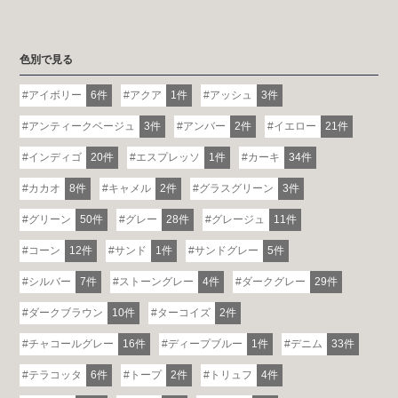
色別で見る
アイボリー
6件
アクア
1件
アッシュ
3件
アンティークベージュ
3件
アンバー
2件
イエロー
21件
インディゴ
20件
エスプレッソ
1件
カーキ
34件
カカオ
8件
キャメル
2件
グラスグリーン
3件
グリーン
50件
グレー
28件
グレージュ
11件
コーン
12件
サンド
1件
サンドグレー
5件
シルバー
7件
ストーングレー
4件
ダークグレー
29件
ダークブラウン
10件
ターコイズ
2件
チャコールグレー
16件
ディープブルー
1件
デニム
33件
テラコッタ
6件
トープ
2件
トリュフ
4件