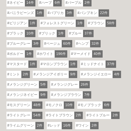
ネイビー
14件
ハーブ
6件
パープル
2件
バニラビーンズ
1件
パプリカ
3件
パンプキン
22件
ビリジアン
1件
フォレストグリーン
1件
ブラウン
58件
ブラック
10件
ブリック
1件
ブルー
37件
ブルーグレー
3件
ベージュ
60件
ヘンプ
32件
ボルドー
1件
ホワイト
196件
マーメイド
40件
マスタード
1件
マロンブラウン
1件
ミッドナイト
37件
ミント
2件
メランジアイボリー
9件
メランジイエロー
4件
メランジグリーン
5件
メランジグレー
26件
各地で出張ショールームを開催！
メランジネイビー
9件
メランジブラウン
7件
この機会にHAREMのソファをお試しくだ
さい。
モスグリーン
48件
モノクロ
10件
モノブラック
6件
※一部日時は予約制
ライトグレー
54件
ライトブラウン
2件
ライトブルー
2件
詳しくはこちら
ライムグリーン
2件
レッド
16件
ワイン
2件