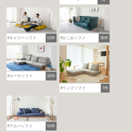
キャリーソファ
53件
かこみソファ
36件
カーヤソファ
92件
ウィズソファ
7件
アルバソファ
50件