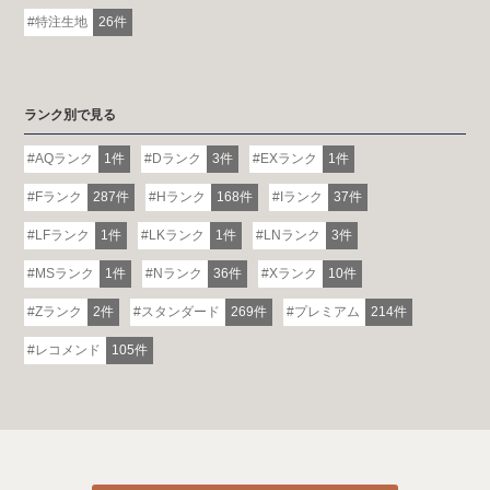
特注生地
26件
ランク別で見る
AQランク
1件
Dランク
3件
EXランク
1件
Fランク
287件
Hランク
168件
Iランク
37件
LFランク
1件
LKランク
1件
LNランク
3件
MSランク
1件
Nランク
36件
Xランク
10件
Zランク
2件
スタンダード
269件
プレミアム
214件
レコメンド
105件