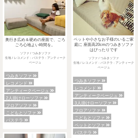
ペットや小さなお子様のいるご家
奥行き広め＆硬めの座面で、ごろ
庭に 座面高20cmのつみきソファ
ごろ心地よい時間を。
はぴったりです
ソファ / つみきソファ
生地 / レコメンド : パステラ : アンティーク
ソファ / つみきソファ
ベージュ
生地 / レコメンド : パステラ : アンティーク
ベージュ
つみきソファ
つみきソファ
レコメンド
レコメンド
アンティークベージュ
アンティークベージュ
2人掛けローソファ
3人掛けローソファ
フロアソファ
フロアソファ
こどもとソファ
こどもとソファ
パステラ
ペットとソファ
パステラ