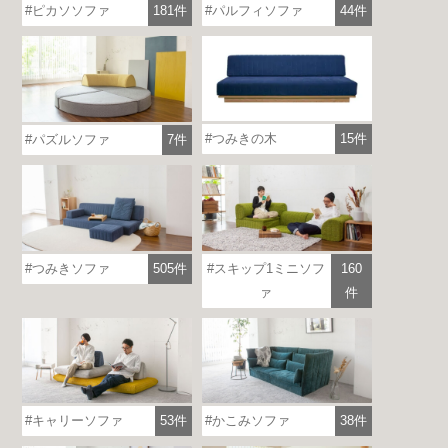
ピカソソファ
181件
パルフィソファ
44件
つみきの木
15件
パズルソファ
7件
つみきソファ
505件
スキップ1ミニソフ
160
ァ
件
各地で出張ショールームを開催！
この機会にHAREMのソファをお試しくだ
さい。
※一部日時は予約制
キャリーソファ
53件
かこみソファ
38件
詳しくはこちら