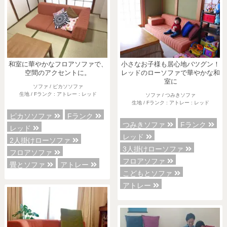
和室に華やかなフロアソファで、
小さなお子様も居心地バツグン！
空間のアクセントに。
レッドのローソファで華やかな和
室に
ソファ / ピカソソファ
生地 / Fランク : アトレー : レッド
ソファ / つみきソファ
生地 / Fランク : アトレー : レッド
ピカソソファ
Fランク
つみきソファ
Fランク
レッド
レッド
2人掛けローソファ
3人掛けローソファ
フロアソファ
フロアソファ
畳とソファ
アトレー
こどもとソファ
アトレー