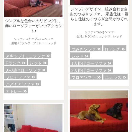
シンプルデザイン、組み合わせ自
由のつみきソファ。 家族仕様・暮
らし仕様のくつろぎ空間がつくれ
シンプルな色合いのリビングに、
ます。
赤いローソファーがいいアクセン
ト♪
ソファ / つみきソファ
生地 / Hランク : エナレス : レッド
ソファ / スキップ1ミニソファ
生地 / Fランク : アトレー : レッド
つみきソファ
Hランク
スキップ1ミニソファ
レッド
Fランク
レッド
1人掛けローソファ
3人掛けローソファ
3人掛けローソファ
フロアソファ
フロアソファ
エナレス
こどもとソファ
アトレー