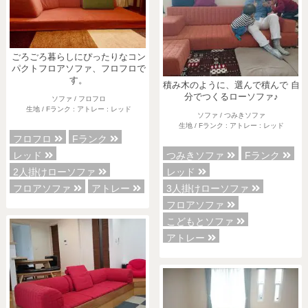
ごろごろ暮らしにぴったりなコン
パクトフロアソファ、フロフロで
す。
積み木のように、選んで積んで 自
分でつくるローソファ♪
ソファ / フロフロ
生地 / Fランク : アトレー : レッド
ソファ / つみきソファ
生地 / Fランク : アトレー : レッド
フロフロ
Fランク
レッド
つみきソファ
Fランク
2人掛けローソファ
レッド
フロアソファ
アトレー
3人掛けローソファ
フロアソファ
こどもとソファ
アトレー