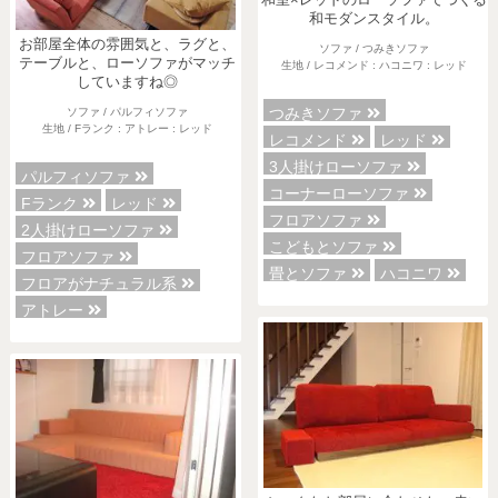
和室×レッドのローソファでつくる
和モダンスタイル。
お部屋全体の雰囲気と、ラグと、
ソファ / つみきソファ
テーブルと、ローソファがマッチ
生地 / レコメンド : ハコニワ : レッド
していますね◎
つみきソファ
ソファ / パルフィソファ
生地 / Fランク : アトレー : レッド
レコメンド
レッド
3人掛けローソファ
パルフィソファ
コーナーローソファ
Fランク
レッド
フロアソファ
2人掛けローソファ
こどもとソファ
フロアソファ
畳とソファ
ハコニワ
フロアがナチュラル系
アトレー