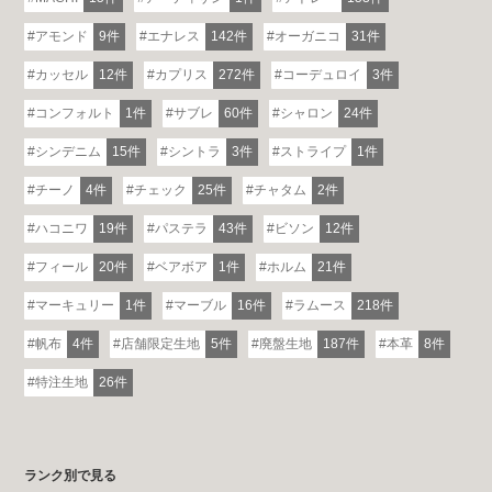
アモンド
9件
エナレス
142件
オーガニコ
31件
カッセル
12件
カプリス
272件
コーデュロイ
3件
コンフォルト
1件
サブレ
60件
シャロン
24件
シンデニム
15件
シントラ
3件
ストライプ
1件
チーノ
4件
チェック
25件
チャタム
2件
ハコニワ
19件
パステラ
43件
ビソン
12件
フィール
20件
ベアボア
1件
ホルム
21件
マーキュリー
1件
マーブル
16件
ラムース
218件
帆布
4件
店舗限定生地
5件
廃盤生地
187件
本革
8件
特注生地
26件
ランク別で見る