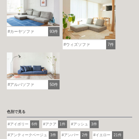
カーヤソファ
93件
ウィズソファ
7件
アルバソファ
50件
色別で見る
アイボリー
6件
アクア
1件
アッシュ
3件
アンティークベージュ
3件
アンバー
2件
イエロー
21件