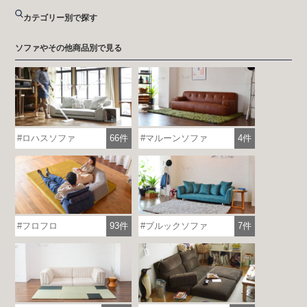
カテゴリー別で探す
ソファやその他商品別で見る
ロハスソファ
66件
マルーンソファ
4件
フロフロ
93件
ブルックソファ
7件