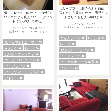
つみきソファは組み合わせ自由！
優しいレッドのローソファが明る
背もたれも簡単に外せて簡易ベッ
い木目によく映えていいアクセン
ドとしてもお使い頂けます
トになっていますね。
ソファ / つみきソファ
生地 / Fランク : フィール : レッド
ソファ / スキップ1ミニソファ
生地 / Fランク : アトレー : レッド
つみきソファ
Fランク
スキップ1ミニソファ
レッド
Fランク
レッド
3人掛けローソファ
3人掛けローソファ
フロアソファ
コーナーローソファ
フロアがナチュラル系
フロアソファ
フィール
フロアがナチュラル系
アトレー