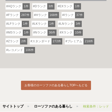
AQランク
1件
Dランク
3件
EXランク
1件
Fランク
287件
Hランク
168件
Iランク
37件
LFランク
1件
LKランク
1件
LNランク
3件
MSランク
1件
Nランク
36件
Xランク
10件
Zランク
2件
スタンダード
272件
プレミアム
218件
レコメンド
106件
お客様のローソファのある暮らしTOPへもどる
サイトトップ
ローソファのある暮らし
検索条件：レッド