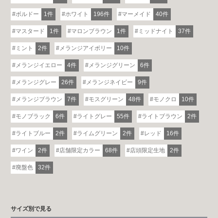
ボルドー
1件
ホワイト
196件
マーメイド
40件
マスタード
1件
マロンブラウン
1件
ミッドナイト
37件
ミント
2件
メランジアイボリー
10件
メランジイエロー
4件
メランジグリーン
6件
メランジグレー
26件
メランジネイビー
9件
メランジブラウン
7件
モスグリーン
48件
モノクロ
10件
モノブラック
6件
ライトグレー
55件
ライトブラウン
2件
ライトブルー
2件
ライムグリーン
2件
レッド
16件
ワイン
2件
店舗限定カラー
68件
店頭限定生地
2件
廃盤色
32件
サイズ別で見る