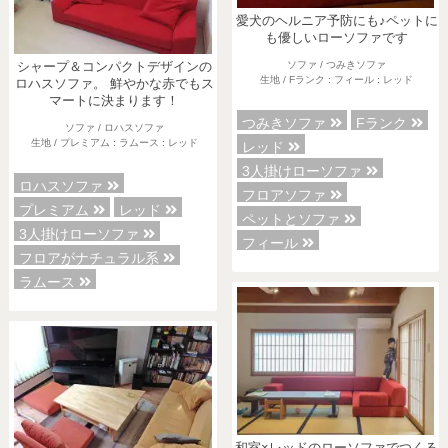
愛犬のヘルニア予防にも♪ペットに
も優しいローソファです
ソファ / つみきソファ
シャープ＆コンパクトデザインの
生地 / Fランク : フィール : レッド
ロハスソファ。 鮮やかな赤でもス
マートに決まります！
つみきソファ
Fランク
ソファ / ロハスソファ
生地 / プレミアム : ラムース : レッド
レッド
3人掛けローソファ
ロハスソファ
フロアソファ
プレミアム
レッド
ペットとソファ
3人掛けローソファ
フィール
フロアがナチュラル系
ラムース