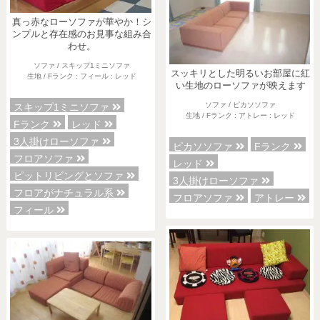
真っ赤なローソファが華やか！シ
ンプルと存在感のお見事な組み合
わせ。
ソファ / スキップ1ミニソファ
スッキリとした明るいお部屋に紅
生地 / Fランク : フィール : レッド
い生地のローソファが映えます
ソファ / ピカソソファ
スキップ1ミニソファ
生地 / Fランク : アトレー : レッド
Fランク
レッド
3人掛けローソファ
ピカソソファ
Fランク
フロアソファ
レッド
ピットリビングとソファ
3人掛けローソファ
フロアがナチュラル系
フロアソファ
アトレー
フィール