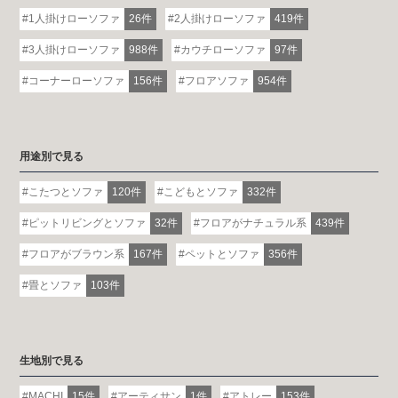
1人掛けローソファ
26件
2人掛けローソファ
419件
3人掛けローソファ
988件
カウチローソファ
97件
コーナーローソファ
156件
フロアソファ
954件
用途別で見る
こたつとソファ
120件
こどもとソファ
332件
ピットリビングとソファ
32件
フロアがナチュラル系
439件
フロアがブラウン系
167件
ペットとソファ
356件
畳とソファ
103件
生地別で見る
MACHI
15件
アーティサン
1件
アトレー
153件