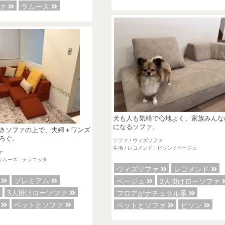
ファ
ラムース
犬も人も気軽で心地よく、家族みんな
になるソファ。
きソファの上で、夫婦＋ワンズ
ろぐ。
ソファ / ウィズソファ
生地 / レコメンド : ビソン : ベージュ
ァ
 ラムース : テラコッタ
ウィズソファ
レコメンド
ァ
プレミアム
ベージュ
3人掛けローソファ
3人掛けローソファ
フロアがナチュラル系
ァ
ペットとソファ
ペットとソファ
ビソン