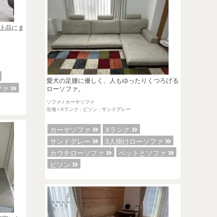
上品にま
愛犬の足腰に優しく、人もゆったりくつろげる
ファ
ローソファ。
ソファ / カーヤソファ
生地 / Xランク : ビソン : サンドグレー
カーヤソファ
Xランク
サンドグレー
3人掛けローソファ
カウチローソファ
ペットとソファ
ビソン