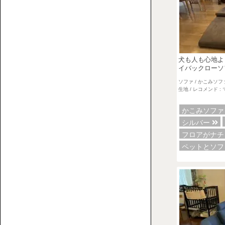
お
フ
役
ァ
立
ち
コ
犬も人も心地よ
ラ
イバックローソ
ム
ソファ / かこみソフ
を
生地 / レコメンド :
集
かこみソフ
ハ
め
シルバー
イ
ま
フロアがナ
バ
し
ペットとソ
ッ
た。
ク
ロ
ー
ソ
フ
ァ