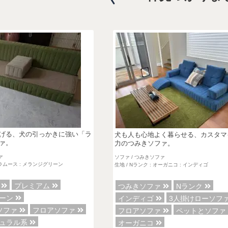
げる、犬の引っかきに強い「ラ
犬も人も心地よく暮らせる、カスタマ
ァ。
力のつみきソファ。
ァ
ソファ / つみきソファ
: ラムース : メランジグリーン
生地 / Nランク : オーガニコ : インディゴ
ァ
プレミアム
つみきソファ
Nランク
リーン
インディゴ
3人掛けローソフ
ソファ
フロアソファ
フロアソファ
ペットとソフ
チュラル系
オーガニコ