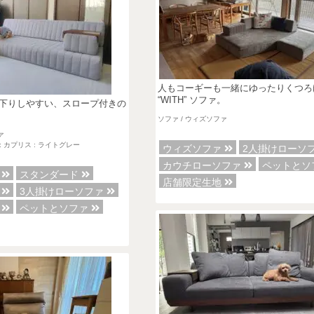
人もコーギーも一緒にゆったりくつろ
“WITH” ソファ。
下りしやすい、スロープ付きの
ソファ / ウィズソファ
ァ
: カプリス : ライトグレー
ウィズソファ
2人掛けローソ
カウチローソファ
ペットとソ
ァ
スタンダード
店舗限定生地
ー
3人掛けローソファ
ァ
ペットとソファ