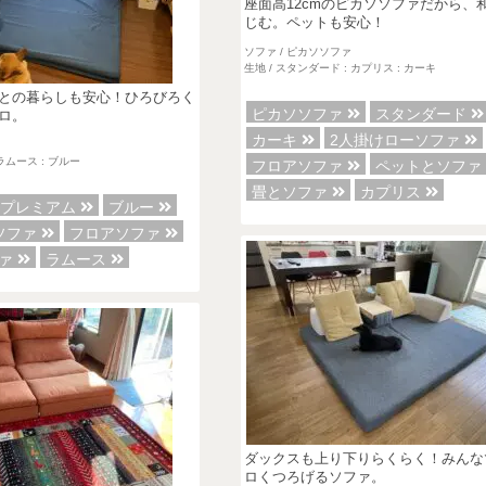
座面高12cmのピカソソファだから、
じむ。ペットも安心！
ソファ / ピカソソファ
生地 / スタンダード : カプリス : カーキ
との暮らしも安心！ひろびろく
ピカソソファ
スタンダード
ロ。
カーキ
2人掛けローソファ
 ラムース : ブルー
フロアソファ
ペットとソフ
畳とソファ
カプリス
プレミアム
ブルー
ソファ
フロアソファ
ファ
ラムース
ダックスも上り下りらくらく！みんな
ロくつろげるソファ。