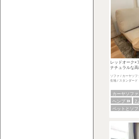
【特
誰
集】
カ
が
ソ
ウ
座
フ
チ
る？
ァ
ロ
ど
の
ー
ん
選
レッドオーク×
ソ
な
び
ナチュラルな高
フ
部
方
ソファ / カーヤソフ
ァ
屋
生地 / スタンダード 
に
カーヤソフ
置
ヘンプ
2
く？
ペットとソ
ソ
フ
ァ
の
フ