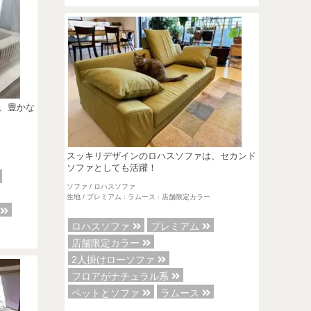
、豊かな
スッキリデザインのロハスソファは、セカンド
ソファとしても活躍！
ソファ / ロハスソファ
生地 / プレミアム : ラムース : 店舗限定カラー
ァ
ロハスソファ
プレミアム
店舗限定カラー
2人掛けローソファ
フロアがナチュラル系
ペットとソファ
ラムース