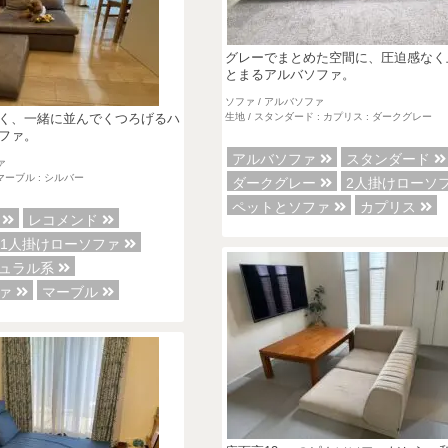
グレーでまとめた空間に、圧迫感なく
とまるアルバソファ。
ソファ / アルバソファ
生地 / スタンダード : カプリス : ダークグレー
く、一緒に並んでくつろげるハ
ファ。
アルバソファ
スタンダード
ァ
 マーブル : シルバー
ダークグレー
2人掛けローソ
ペットとソファ
カプリス
ァ
レコメンド
1人掛けローソファ
チュラル系
ファ
マーブル