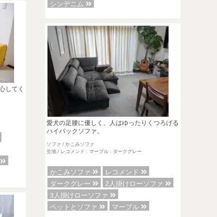
シンデニム
心してく
愛犬の足腰に優しく、人はゆったりくつろげる
ハイバックソファ。
ソファ / かこみソファ
生地 / レコメンド : マーブル : ダークグレー
ァ
かこみソファ
レコメンド
ダークグレー
2人掛けローソファ
3人掛けローソファ
ペットとソファ
マーブル