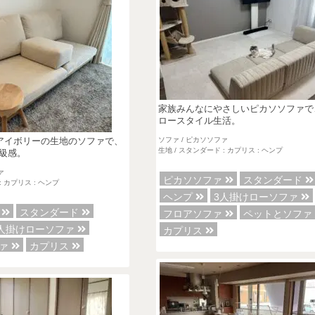
家族みんなにやさしいピカソソファで
ロースタイル生活。
ソファ / ピカソソファ
アイボリーの生地のソファで、
生地 / スタンダード : カプリス : ヘンプ
級感。
ァ
ピカソソファ
スタンダード
: カプリス : ヘンプ
ヘンプ
3人掛けローソファ
ァ
スタンダード
フロアソファ
ペットとソフ
人掛けローソファ
カプリス
ファ
カプリス