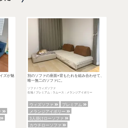
イズが魅
別のソファの座面×背もたれを組み合わせて、
唯一無二のソファに。
ソファ / ウィズソファ
生地 / プレミアム : ラムース : メランジアイボリー
ウィズソファ
プレミアム
ァ
メランジアイボリー
ァ
3人掛けローソファ
カウチローソファ