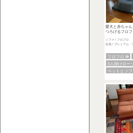
【特
ペ
集】
愛犬と赤ちゃん
ッ
つろげるフロフ
ペ
ト
ソファ / フロフロ
ッ
生地 / プレミアム :
と
ト
人
替
と
フロフロ
に
え
ロ
3人掛けロー
優
カ
ー
ペットとソ
し
バ
ソ
い
ー
フ
ロ
ァ
ー
ソ
フ
ァ
の
選