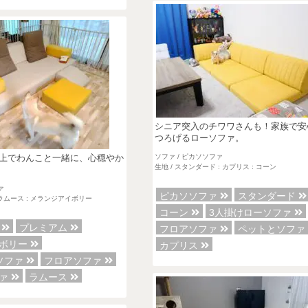
シニア突入のチワワさんも！家族で安
つろげるローソファ。
ソファ / ピカソソファ
上でわんこと一緒に、心穏やか
生地 / スタンダード : カプリス : コーン
ァ
ピカソソファ
スタンダード
: ラムース : メランジアイボリー
コーン
3人掛けローソファ
ァ
プレミアム
フロアソファ
ペットとソフ
イボリー
カプリス
ソファ
フロアソファ
ファ
ラムース