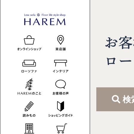
ロ
HAREM
ロ
ー
ー
の
ソ
フ
ソ
読
ァ
フ
み
の
あ
ァ
も
る
暮
-
の
ら
検
カ
し
へ
テ
ゴ