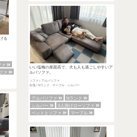
げる
ファ
いい塩梅の座面高で、犬も人も過ごしやすいア
ファ
ルバソファ。
ソファ / アルバソファ
生地 / Nランク : マーブル : シルバー
アルバソファ
Nランク
シルバー
3人掛けローソファ
ペットとソファ
マーブル