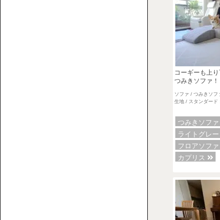
上
ロ
で
ア
何
ソ
を
フ
す
ァ
る？
ベ
コーギーも上り
つみきソファ！
ス
ソファ / つみきソフ
ト
生地 / スタンダード 
な
ソ
つみきソフ
フ
ライトグレ
ァ
コ
フロアソフ
を
ー
カプリス
選
ナ
ぶ
ー
た
ロ
め
ー
の
ソ