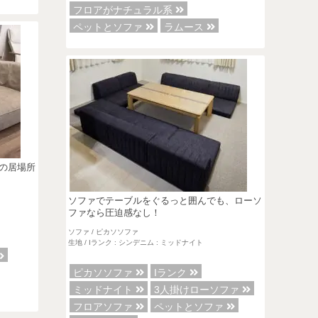
フロアがナチュラル系
ペットとソファ
ラムース
の居場所
ソファでテーブルをぐるっと囲んでも、ローソ
ファなら圧迫感なし！
ソファ / ピカソソファ
生地 / Iランク : シンデニム : ミッドナイト
ピカソソファ
Iランク
ミッドナイト
3人掛けローソファ
フロアソファ
ペットとソファ