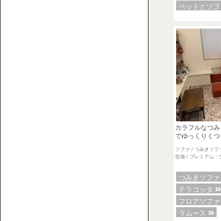
フ
ペットとソ
覧
ァ
と
床
暮
ら
し
に
ま
1P【1
つ
人
わ
掛
カラフルなつみ
る
でゆっくりくつ
け】
人・
ソファ / つみきソフ
生地 / プレミアム :
も
の・
つみきソフ
こ
テラコッタ
と
フロアソフ
を
ラムース
紹