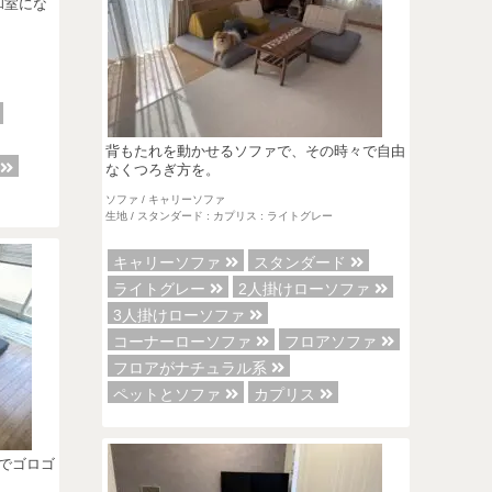
和室にな
背もたれを動かせるソファで、その時々で自由
ァ
なくつろぎ方を。
ソファ / キャリーソファ
生地 / スタンダード : カプリス : ライトグレー
キャリーソファ
スタンダード
ライトグレー
2人掛けローソファ
3人掛けローソファ
コーナーローソファ
フロアソファ
フロアがナチュラル系
ペットとソファ
カプリス
でゴロゴ