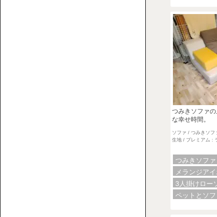
2P【2
介
人
す
掛
る
け】
ウ
ェ
ブ
マ
ガ
ジ
つみきソファの
ン
な幸せ時間。
で
3P【3
ソファ / つみきソフ
す。
生地 / プレミアム 
人
掛
つみきソフ
け】
メランジア
3人掛けロー
ペットとソ