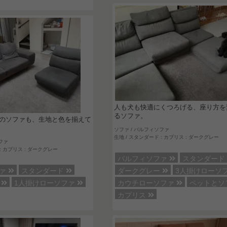
人も犬も快適にくつろげる、座り方を
るソファ。
のソファも、生地と色を揃えて
ソファ / パルフィソファ
生地 / スタンダード : カプリス : ダークグレー
ファ
: カプリス : ダークグレー
パルフィソファ
スタンダー
ファ
スタンダード
ダークグレー
3人掛けローソ
ー
1人掛けローソファ
カウチローソファ
ペットとソ
カプリス