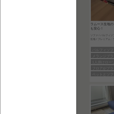
お
フ
役
ァ
立
ち
ラムース生地の
コ
も安心！
ラ
ソファ / パルフィソ
ム
生地 / プレミアム 
を
パルフィソ
集
メランジブ
ハ
め
1人掛けロー
イ
ま
フロアがブ
バ
し
ペットとソ
ッ
た。
ク
ロ
ー
ソ
フ
ァ