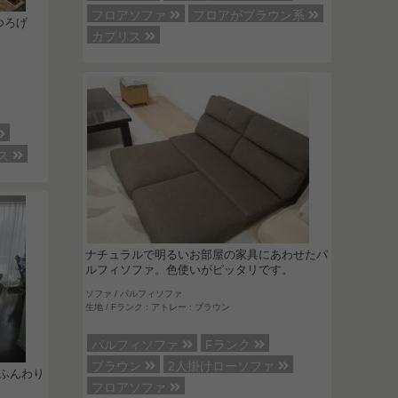
フロアソファ
フロアがブラウン系
つろげ
カプリス
ス
ナチュラルで明るいお部屋の家具にあわせたパ
ルフィソファ。色使いがピッタリです。
ソファ / パルフィソファ
生地 / Fランク : アトレー : ブラウン
パルフィソファ
Fランク
ブラウン
2人掛けローソファ
ふんわり
フロアソファ