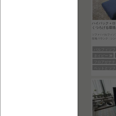
【特
ペ
集】
ハイバック＋ロ
ッ
くつろげる環境
ペ
ト
ソファ / パルフィソ
ッ
生地 / Iランク : シ
と
ト
人
替
と
パルフィソ
に
え
ロ
ネイビー
優
カ
ー
フロアがナ
し
バ
ソ
ペットとソ
い
ー
フ
ロ
ァ
ー
ソ
フ
ァ
の
選