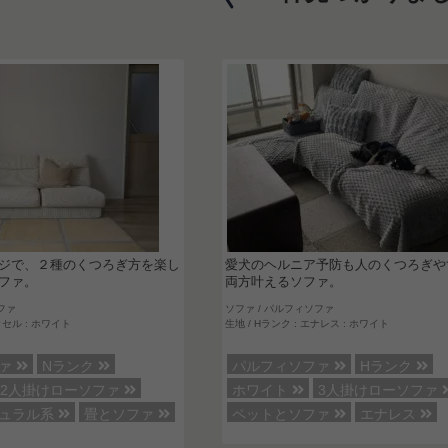
ジで、２種のくつろぎ方を楽し
愛犬のヘルニア予防も人のくつろぎや
ファ。
両方叶えるソファ。
ファ
ソファ / パルフィソファ
ッセル : ホワイト
生地 / Hランク : エナレス : ホワイト
ファ
Nランク
パルフィソファ
Hランク
2人掛けローソファ
ホワイト
3人掛けローソファ
チュラル系
畳とソファ
ペットとソファ
エナレス