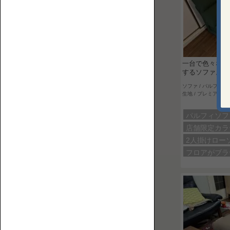
上
ロ
で
ア
何
ソ
を
フ
す
ァ
る？
一台で色々な形
するソファ。
ベ
ソファ / パルフィソ
ス
生地 / プレミアム :
ト
な
パルフィソ
ソ
店舗限定カ
フ
2人掛けロー
ァ
コ
フロアがブ
を
ー
選
ナ
ぶ
ー
た
ロ
め
ー
の
ソ