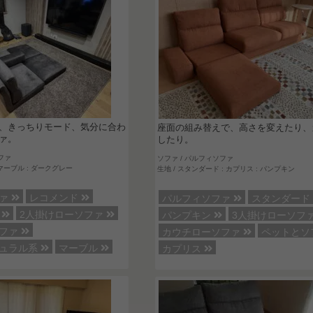
、きっちりモード、気分に合わ
座面の組み替えで、高さを変えたり、
ァ。
したり。
ファ
ソファ / パルフィソファ
 マーブル : ダークグレー
生地 / スタンダード : カプリス : パンプキン
ファ
レコメンド
パルフィソファ
スタンダー
ー
2人掛けローソファ
パンプキン
3人掛けローソフ
ソファ
カウチローソファ
ペットとソ
チュラル系
マーブル
カプリス