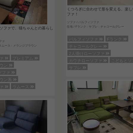
くつろぎに合わせて形を変える、楽し
ファ！
ソファ / パルフィソファ
生地 / Fランク : サブレ : チャコールグレー
ソファで、猫ちゃんとの暮らし
パルフィソファ
Fランク
ファ
: ラムース : メランジブラウン
チャコールグレー
2人掛けローソファ
ファ
プレミアム
カウチローソファ
こどもとソ
ラウン
サブレ
ソファ
ラウン系
ファ
ラムース