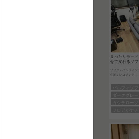
2P【2
介
人
す
掛
る
け】
ウ
ェ
ブ
マ
まったりモード
ガ
せて変わるソフ
ジ
ソファ / パルフィソ
ン
生地 / レコメンド :
で
3P【3
パルフィソ
す。
人
ダークグレ
掛
カウチロー
け】
フロアがナ