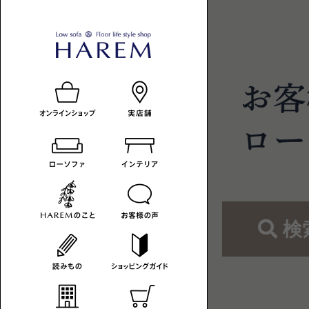
ロ
HAREM
ロ
ー
ー
の
ソ
フ
ソ
読
ァ
フ
み
の
あ
ァ
も
る
暮
-
の
ら
検
カ
し
へ
テ
ゴ