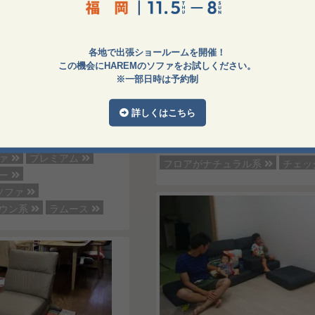
各地で出張ショールームを開催！
シートアレンジで気軽に高さが変えら
この機会にHAREMのソファをお試しください。
ァ。
※一部日時は予約制
に！変化する暮らしにフィット
ソファ / パルフィソファ
生地 / Iランク : チェック : ホワイト
詳しくはこちら
ファ
 ラムース : 店舗限定カラー
パルフィソファ
Iランク
ホワイト
2人掛けローソファ
ファ
プレミアム
フロアがナチュラル系
チェッ
ラー
ソファ
ラウン系
ラムース