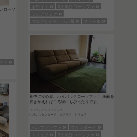
ホワイト
2人掛けローソファ
いローソ
フロアソファ
フロアがナチュラル系
フィール
ファ
背中に安心感。ハイバックローソファ！ 座面を
置きかえればごろ寝にもぴったりです。
ソファ / パルフィソファ
生地 / スタンダード : カプリス : トリュフ
パルフィソファ
スタンダード
トリュフ
3人掛けローソファ