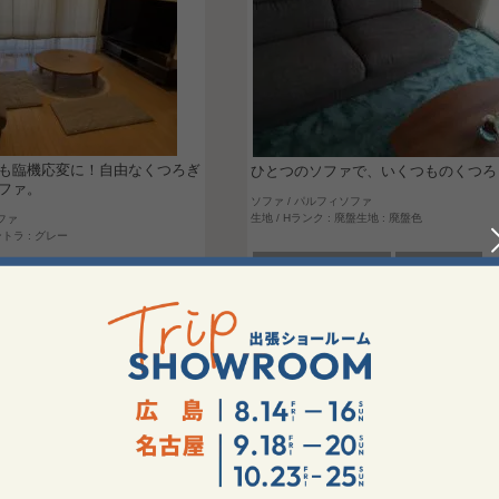
も臨機応変に！自由なくつろぎ
ひとつのソファで、いくつものくつろ
ファ。
ソファ / パルフィソファ
生地 / Hランク : 廃盤生地 : 廃盤色
ファ
ントラ : グレー
パルフィソファ
Hランク
ファ
Hランク
廃盤色
2人掛けローソファ
人掛けローソファ
カウチローソファ
廃盤生地
ソファ
チュラル系
シントラ