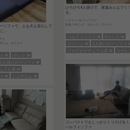
ひろびろ4人掛けで、家族みんなでく
る。
ソファ / パルフィソファ
生地 / Hランク : エナレス : グリーン
ーソファで、人も犬も安心して
に。
パルフィソファ
Hランク
ファ
ンデニム : ネイビー
グリーン
3人掛けローソファ
フロアがナチュラル系
エナレ
ファ
Iランク
2人掛けローソファ
チュラル系
ファ
シンデニム
コンパクトでもしっかりくつろげる！
パルフィソファ