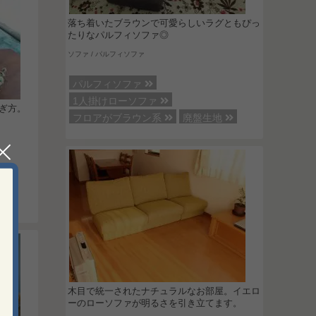
落ち着いたブラウンで可愛らしいラグともぴっ
たりなパルフィソファ◎
ソファ / パルフィソファ
パルフィソファ
1人掛けローソファ
ぎ方。
フロアがブラウン系
廃盤生地
木目で統一されたナチュラルなお部屋。イエロ
ーのローソファが明るさを引き立てます。