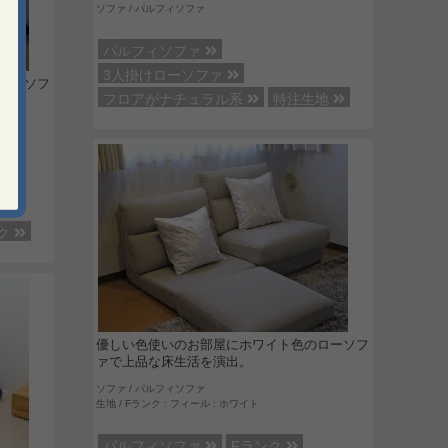
ソファ / パルフィソファ
パルフィソファ
3人掛けローソファ
れるソフ
フロアがナチュラル系
特注生地
ク
優しい色使いのお部屋にホワイト色のローソフ
ァで上品な床生活を演出。
ソファ / パルフィソファ
生地 / Fランク : フィール : ホワイト
パルフィソファ
Fランク