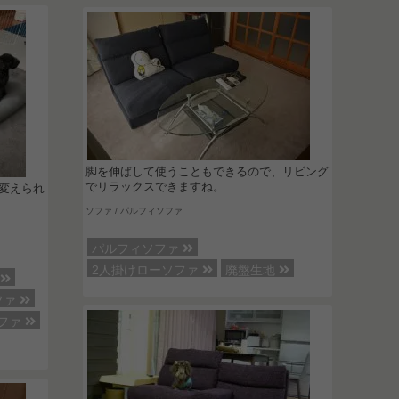
脚を伸ばして使うこともできるので、リビング
でリラックスできますね。
変えられ
ソファ / パルフィソファ
パルフィソファ
2人掛けローソファ
廃盤生地
ド
ファ
ファ