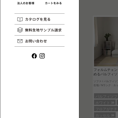
リ
一
HAREM
コ
MAGAZINE
覧
ラ
ム
や
イ
ン
タ
フォルムチェン
ビ
めるパルフィソ
ュ
ソファ / パルフィソ
ー
ロ
生地 / Nランク : カ
な
ー
ど、
パルフィソ
ソ
ロ
ホワイト
フ
ー
フロアがナ
ァ
ソ
カッセル
一