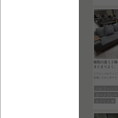
フ
覧
ァ
と
床
暮
ら
し
に
ま
1P【1
つ
人
種類の違う２種
わ
掛
まとまりよく。
る
け】
ソファ / パルフィソ
生地 / スタンダード 
人・
も
パルフィソ
の・
ダークグレ
こ
カプリス
と
を
紹