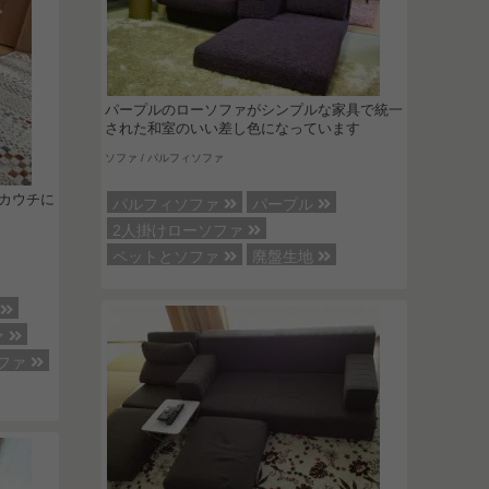
パープルのローソファがシンプルな家具で統一
された和室のいい差し色になっています
ソファ / パルフィソファ
カウチに
パルフィソファ
パープル
2人掛けローソファ
ペットとソファ
廃盤生地
ド
ァ
ファ