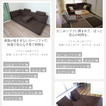
かこみソファに囲まれて、ほっと
安心の時間を。
座面が低すぎないローソファで、
ソファ / かこみソファ
快適で安心な子育て時間を。
生地 / スタンダード : カプリス : カカオ
ソファ / つみきソファ
生地 / スタンダード : カプリス : カカオ
かこみソファ
スタンダード
カカオ
つみきソファ
2人掛けローソファ
スタンダード
カカオ
カプリス
3人掛けローソファ
フロアソファ
こどもとソファ
フロアがナチュラル系
カプリス