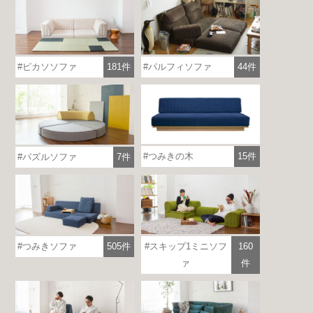
ピカソソファ
181件
パルフィソファ
44件
つみきの木
15件
パズルソファ
7件
つみきソファ
505件
スキップ1ミニソフ
160
ァ
件