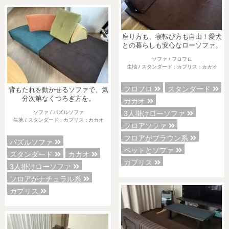
座り方も、寝転び方も自由！愛犬
との暮らしも安心なローソファ。
ソファ / フロフロ
生地 / スタンダード : カプリス : カカオ
フロフロ
スタンダード
背もたれを動かせるソファで、気
分次第なくつろぎ方を。
カカオ
3人掛けローソファ
ソファ / パズルソファ
生地 / スタンダード : カプリス : カカオ
フロアソファ
フロアがブラウン系
パズルソファ
ペットとソファ
スタンダード
カカオ
カプリス
3人掛けローソファ
フロアがナチュラル系
カプリス