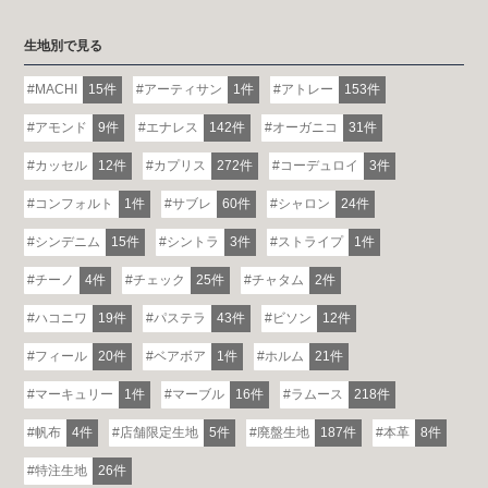
生地別で見る
MACHI
15件
アーティサン
1件
アトレー
153件
アモンド
9件
エナレス
142件
オーガニコ
31件
カッセル
12件
カプリス
272件
コーデュロイ
3件
コンフォルト
1件
サブレ
60件
シャロン
24件
シンデニム
15件
シントラ
3件
ストライプ
1件
チーノ
4件
チェック
25件
チャタム
2件
ハコニワ
19件
パステラ
43件
ビソン
12件
フィール
20件
ベアボア
1件
ホルム
21件
マーキュリー
1件
マーブル
16件
ラムース
218件
帆布
4件
店舗限定生地
5件
廃盤生地
187件
本革
8件
特注生地
26件