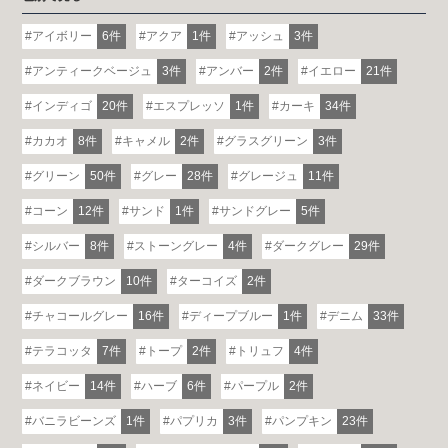
アイボリー
6件
アクア
1件
アッシュ
3件
アンティークベージュ
3件
アンバー
2件
イエロー
21件
インディゴ
20件
エスプレッソ
1件
カーキ
34件
カカオ
8件
キャメル
2件
グラスグリーン
3件
グリーン
50件
グレー
28件
グレージュ
11件
コーン
12件
サンド
1件
サンドグレー
5件
シルバー
8件
ストーングレー
4件
ダークグレー
29件
ダークブラウン
10件
ターコイズ
2件
チャコールグレー
16件
ディープブルー
1件
デニム
33件
テラコッタ
7件
トープ
2件
トリュフ
4件
ネイビー
14件
ハーブ
6件
パープル
2件
各地で出張ショールームを開催！
バニラビーンズ
1件
パプリカ
3件
パンプキン
23件
この機会にHAREMのソファをお試しくだ
さい。