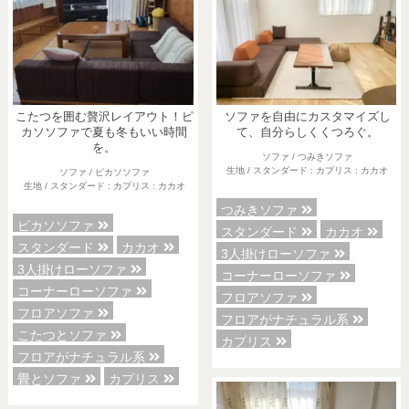
こたつを囲む贅沢レイアウト！ピ
ソファを自由にカスタマイズし
カソソファで夏も冬もいい時間
て、自分らしくくつろぐ。
を。
ソファ / つみきソファ
生地 / スタンダード : カプリス : カカオ
ソファ / ピカソソファ
生地 / スタンダード : カプリス : カカオ
つみきソファ
ピカソソファ
スタンダード
カカオ
スタンダード
カカオ
3人掛けローソファ
3人掛けローソファ
コーナーローソファ
コーナーローソファ
フロアソファ
フロアソファ
フロアがナチュラル系
こたつとソファ
カプリス
フロアがナチュラル系
畳とソファ
カプリス