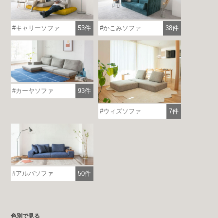
キャリーソファ
53件
かこみソファ
38件
カーヤソファ
93件
ウィズソファ
7件
アルバソファ
50件
色別で見る