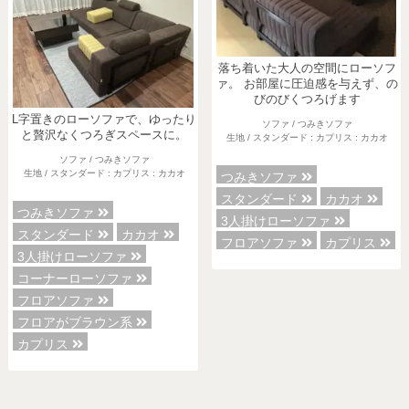
落ち着いた大人の空間にローソフ
ァ。 お部屋に圧迫感を与えず、の
びのびくつろげます
L字置きのローソファで、ゆったり
ソファ / つみきソファ
と贅沢なくつろぎスペースに。
生地 / スタンダード : カプリス : カカオ
ソファ / つみきソファ
生地 / スタンダード : カプリス : カカオ
つみきソファ
スタンダード
カカオ
つみきソファ
3人掛けローソファ
スタンダード
カカオ
フロアソファ
カプリス
3人掛けローソファ
コーナーローソファ
フロアソファ
フロアがブラウン系
カプリス