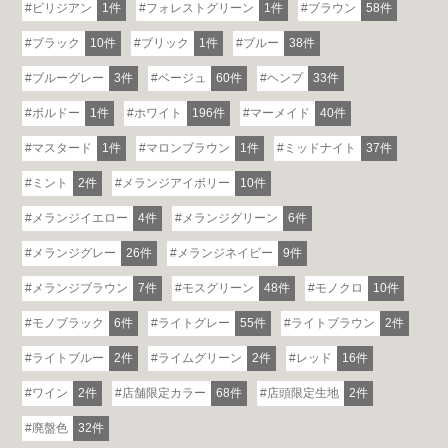
ビリジアン
1件
フォレストグリーン
1件
ブラウン
58件
※一部日時は予約制
ブラック
10件
ブリック
1件
ブルー
38件
詳しくはこちら
ブルーグレー
3件
ベージュ
60件
ヘンプ
33件
ボルドー
1件
ホワイト
196件
マーメイド
40件
マスタード
1件
マロンブラウン
1件
ミッドナイト
37件
ミント
2件
メランジアイボリー
10件
メランジイエロー
4件
メランジグリーン
6件
メランジグレー
26件
メランジネイビー
9件
メランジブラウン
7件
モスグリーン
48件
モノクロ
10件
モノブラック
6件
ライトグレー
55件
ライトブラウン
2件
ライトブルー
2件
ライムグリーン
2件
レッド
16件
ワイン
2件
店舗限定カラー
68件
店頭限定生地
2件
廃盤色
32件