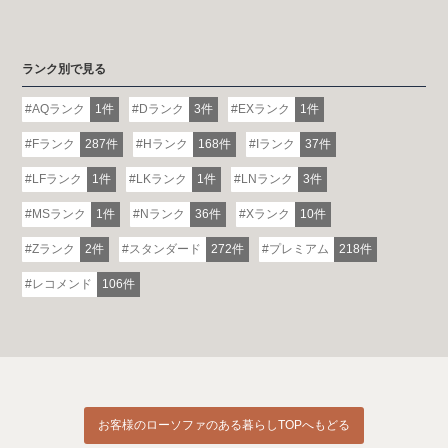
ランク別で見る
AQランク
1件
Dランク
3件
EXランク
1件
Fランク
287件
Hランク
168件
Iランク
37件
LFランク
1件
LKランク
1件
LNランク
3件
MSランク
1件
Nランク
36件
Xランク
10件
Zランク
2件
スタンダード
272件
プレミアム
218件
レコメンド
106件
お客様のローソファのある暮らしTOPへもどる