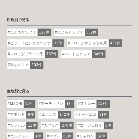
用途別で見る
こたつとソファ
120件
こどもとソファ
332件
ピットリビングとソファ
32件
フロアがナチュラル系
437件
フロアがブラウン系
167件
ペットとソファ
349件
畳とソファ
103件
生地別で見る
MACHI
15件
アーティサン
1件
アトレー
153件
アモンド
9件
エナレス
142件
オーガニコ
31件
カッセル
12件
カプリス
270件
コーデュロイ
3件
コンフォルト
1件
サブレ
60件
シャロン
24件