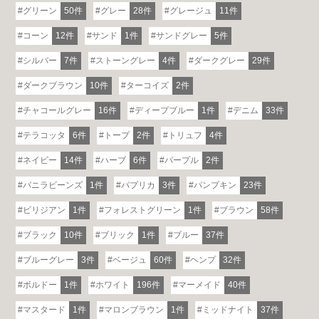
グリーン
50件
グレー
28件
グレージュ
11件
コーン
12件
サンド
1件
サンドグレー
5件
シルバー
7件
ストーングレー
4件
ダークグレー
29件
ダークブラウン
10件
ターコイズ
2件
チャコールグレー
16件
ディープブルー
1件
デニム
33件
テラコッタ
6件
トープ
2件
トリュフ
4件
ネイビー
14件
ハーブ
6件
パープル
2件
バニラビーンズ
1件
パプリカ
3件
パンプキン
23件
ビリジアン
1件
フォレストグリーン
1件
ブラウン
58件
ブラック
10件
ブリック
1件
ブルー
37件
ブルーグレー
3件
ベージュ
60件
ヘンプ
32件
ボルドー
1件
ホワイト
196件
マーメイド
40件
マスタード
1件
マロンブラウン
1件
ミッドナイト
37件