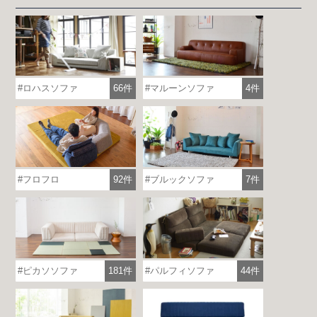
ロハスソファ
66件
マルーンソファ
4件
フロフロ
92件
ブルックソファ
7件
ピカソソファ
181件
パルフィソファ
44件