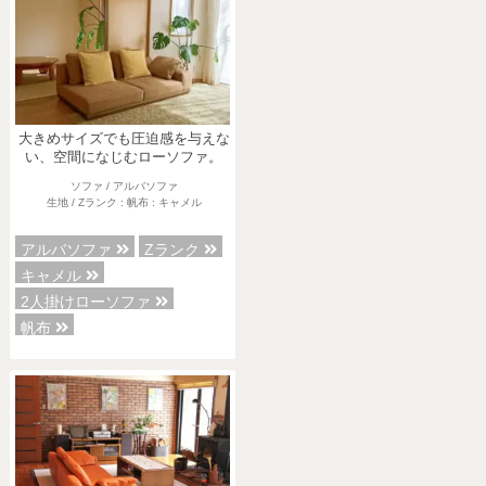
大きめサイズでも圧迫感を与えな
い、空間になじむローソファ。
ソファ / アルバソファ
生地 / Zランク : 帆布 : キャメル
アルバソファ
Zランク
キャメル
2人掛けローソファ
帆布