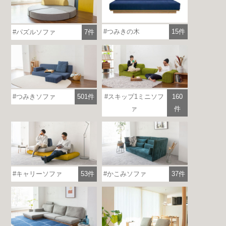
つみきの木
15件
パズルソファ
7件
つみきソファ
501件
スキップ1ミニソフ
160
ァ
件
キャリーソファ
53件
かこみソファ
37件