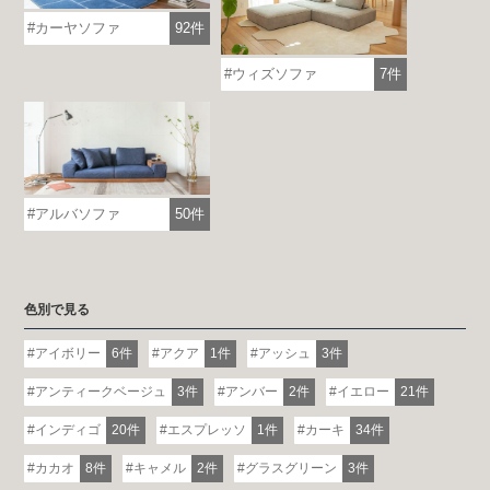
カーヤソファ
92件
ウィズソファ
7件
アルバソファ
50件
色別で見る
アイボリー
6件
アクア
1件
アッシュ
3件
アンティークベージュ
3件
アンバー
2件
イエロー
21件
インディゴ
20件
エスプレッソ
1件
カーキ
34件
カカオ
8件
キャメル
2件
グラスグリーン
3件