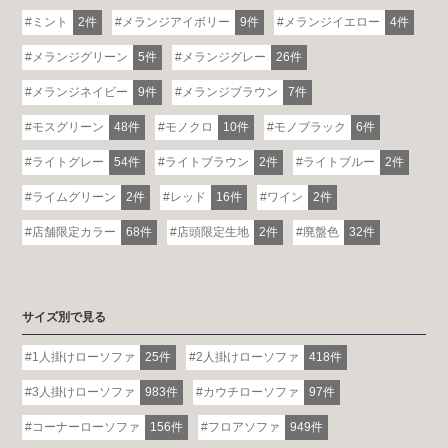
ミント
2件
メランジアイボリー
9件
メランジイエロー
4件
メランジグリーン
5件
メランジグレー
26件
メランジネイビー
9件
メランジブラウン
7件
モスグリーン
48件
モノクロ
10件
モノブラック
6件
ライトグレー
54件
ライトブラウン
2件
ライトブルー
2件
ライムグリーン
2件
レッド
16件
ワイン
2件
各地で出張ショールームを開催！
この機会にHAREMのソファをお試しくだ
店舗限定カラー
68件
店頭限定生地
2件
廃盤色
32件
さい。
※一部日時は予約制
詳しくはこちら
サイズ別で見る
1人掛けローソファ
25件
2人掛けローソファ
418件
3人掛けローソファ
983件
カウチローソファ
97件
コーナーローソファ
156件
フロアソファ
949件