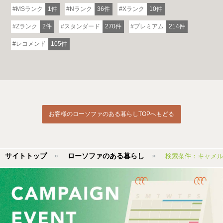
MSランク
1件
Nランク
36件
Xランク
10件
Zランク
2件
スタンダード
270件
プレミアム
214件
レコメンド
105件
お客様のローソファのある暮らしTOPへもどる
サイトトップ
ローソファのある暮らし
検索条件：キャメ