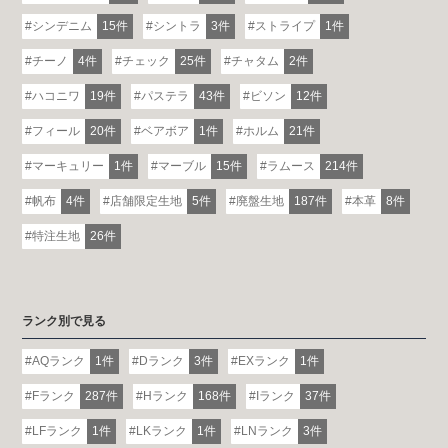
シンデニム
15件
シントラ
3件
ストライプ
1件
チーノ
4件
チェック
25件
チャタム
2件
ハコニワ
19件
パステラ
43件
ビソン
12件
フィール
20件
ベアボア
1件
ホルム
21件
マーキュリー
1件
マーブル
15件
ラムース
214件
帆布
4件
店舗限定生地
5件
廃盤生地
187件
本革
8件
特注生地
26件
ランク別で見る
AQランク
1件
Dランク
3件
EXランク
1件
Fランク
287件
Hランク
168件
Iランク
37件
LFランク
1件
LKランク
1件
LNランク
3件