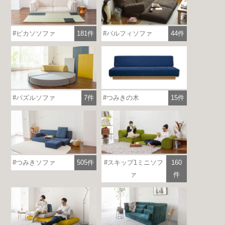
ピカソソファ
181件
パルフィソファ
44件
つみきの木
15件
パズルソファ
7件
つみきソファ
505件
スキップ1ミニソフ
160
ァ
件