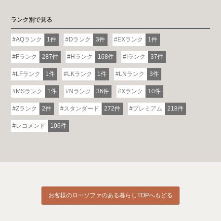
ランク別で見る
AQランク
1件
Dランク
3件
EXランク
1件
Fランク
287件
Hランク
168件
Iランク
37件
LFランク
1件
LKランク
1件
LNランク
3件
MSランク
1件
Nランク
36件
Xランク
10件
Zランク
2件
スタンダード
272件
プレミアム
218件
レコメンド
106件
お客様のローソファのある暮らしTOPへもどる