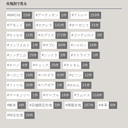
生地別で見る
MACHI
15件
アーティサン
1件
アトレー
153件
アモンド
9件
エナレス
142件
オーガニコ
31件
カッセル
12件
カプリス
272件
コーデュロイ
3件
コンフォルト
1件
サブレ
60件
シャロン
24件
シンデニム
15件
シントラ
3件
ストライプ
1件
チーノ
4件
チェック
25件
チャタム
2件
ハコニワ
19件
パステラ
43件
ビソン
12件
フィール
20件
ベアボア
1件
ホルム
21件
マーキュリー
1件
マーブル
16件
ラムース
218件
帆布
4件
店舗限定生地
5件
廃盤生地
187件
本革
8件
特注生地
26件