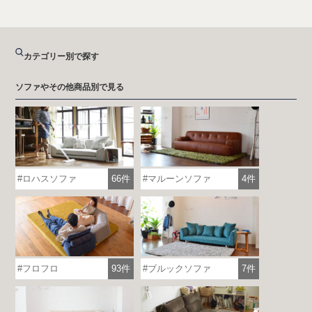
カテゴリー別で探す
ソファやその他商品別で見る
ロハスソファ
66件
マルーンソファ
4件
フロフロ
93件
ブルックソファ
7件