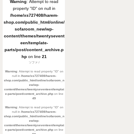
Warning
: Attempt to read
property "ID" on null in
/home/xs727408/harem-
shop.com/public_html/online/
sofaroom_new/wp-
content/themes/twentysevent
een/template-
parts/post/content_archive.p
hp
on line
21
ソファ /
Warning
: Attempt to read property "ID" on
null in
/home/xs727408/harem-
shop.com/public_html/online/sofaroom_n
ew/wp-
content/themes/twentyseventeen/templat
e-parts/post/content_archive.php
on line
49
Warning
: Attempt to read property "ID" on
null in
/home/xs727408/harem-
shop.com/public_html/online/sofaroom_n
ew/wp-
content/themes/twentyseventeen/templat
e-parts/post/content_archive.php
on line