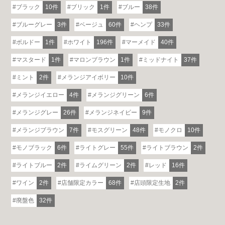
ブラック
10件
ブリック
1件
ブルー
38件
詳しくはこちら
ブルーグレー
3件
ベージュ
60件
ヘンプ
33件
ボルドー
1件
ホワイト
196件
マーメイド
40件
マスタード
1件
マロンブラウン
1件
ミッドナイト
37件
ミント
2件
メランジアイボリー
10件
メランジイエロー
4件
メランジグリーン
6件
メランジグレー
26件
メランジネイビー
9件
メランジブラウン
7件
モスグリーン
48件
モノクロ
10件
モノブラック
6件
ライトグレー
55件
ライトブラウン
2件
ライトブルー
2件
ライムグリーン
2件
レッド
16件
ワイン
2件
店舗限定カラー
68件
店頭限定生地
2件
廃盤色
32件