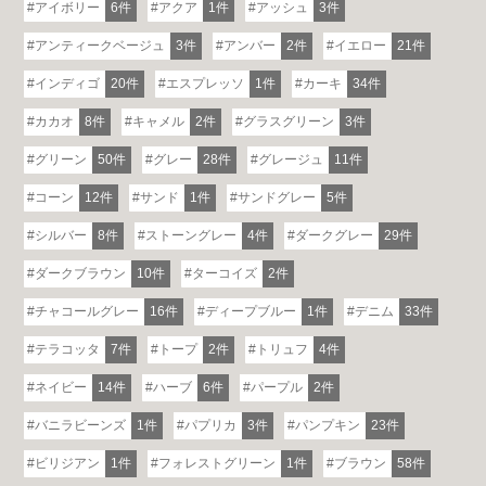
アイボリー
6件
アクア
1件
アッシュ
3件
アンティークベージュ
3件
アンバー
2件
イエロー
21件
インディゴ
20件
エスプレッソ
1件
カーキ
34件
カカオ
8件
キャメル
2件
グラスグリーン
3件
グリーン
50件
グレー
28件
グレージュ
11件
コーン
12件
サンド
1件
サンドグレー
5件
シルバー
8件
ストーングレー
4件
ダークグレー
29件
ダークブラウン
10件
ターコイズ
2件
チャコールグレー
16件
ディープブルー
1件
デニム
33件
テラコッタ
7件
トープ
2件
トリュフ
4件
ネイビー
14件
ハーブ
6件
パープル
2件
各地で出張ショールームを開催！
バニラビーンズ
1件
パプリカ
3件
パンプキン
23件
この機会にHAREMのソファをお試しくだ
ビリジアン
1件
フォレストグリーン
1件
ブラウン
58件
さい。
※一部日時は予約制