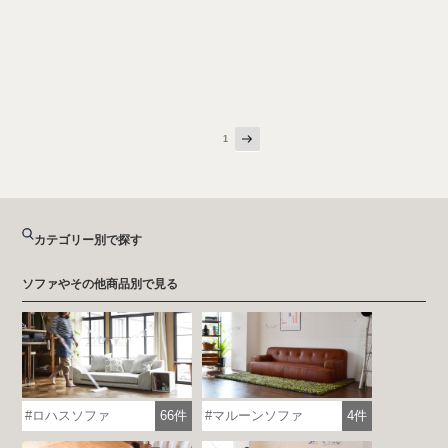
次
投
ページ
1
の
稿
ペ
ー
の
ジ
ペ
ー
カテゴリー別で探す
ジ
送
ソファやその他商品別で見る
り
ロハスソファ
66件
マルーンソファ
4件