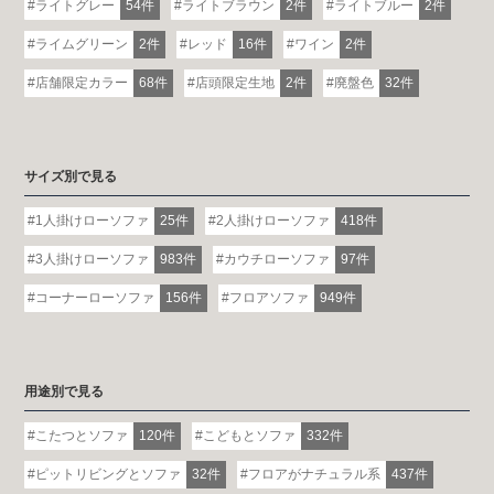
ライトグレー
54件
ライトブラウン
2件
ライトブルー
2件
ライムグリーン
2件
レッド
16件
ワイン
2件
店舗限定カラー
68件
店頭限定生地
2件
廃盤色
32件
サイズ別で見る
1人掛けローソファ
25件
2人掛けローソファ
418件
3人掛けローソファ
983件
カウチローソファ
97件
コーナーローソファ
156件
フロアソファ
949件
用途別で見る
こたつとソファ
120件
こどもとソファ
332件
ピットリビングとソファ
32件
フロアがナチュラル系
437件