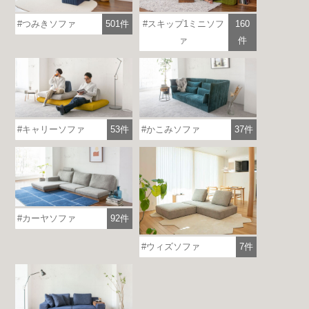
つみきソファ
501件
スキップ1ミニソフ
160
ァ
件
キャリーソファ
53件
かこみソファ
37件
カーヤソファ
92件
ウィズソファ
7件