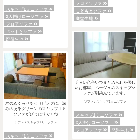
フロアソファ
スキップ1ミニソファ
こどもとソファ
3人掛けローソファ
廃盤生地
フロアソファ
ペットとソファ
廃盤生地
明るい色合いでまとめられた優し
いお部屋。ベージュのスキップソ
ファが馴染んでいます。
ソファ / スキップ1ミニソファ
木のぬくもりあるリビングに、深
みのあるグリーンのスキップ１ミ
ニソファがぴったりですね！
スキップ1ミニソファ
3人掛けローソファ
ソファ / スキップ1ミニソファ
フロアソファ
廃盤生地
スキップ1ミニソファ