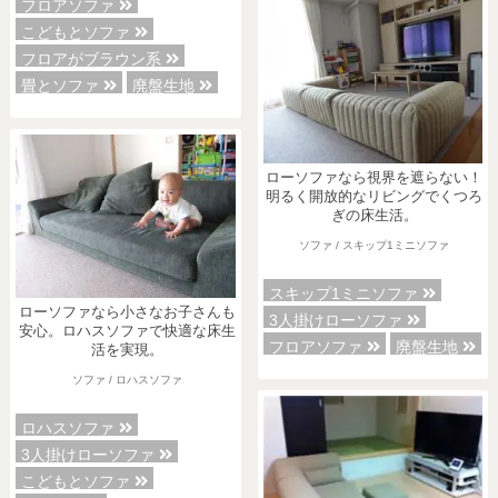
フロアソファ
こどもとソファ
フロアがブラウン系
畳とソファ
廃盤生地
ローソファなら視界を遮らない！
明るく開放的なリビングでくつろ
ぎの床生活。
ソファ / スキップ1ミニソファ
スキップ1ミニソファ
ローソファなら小さなお子さんも
3人掛けローソファ
安心。ロハスソファで快適な床生
フロアソファ
廃盤生地
活を実現。
ソファ / ロハスソファ
ロハスソファ
3人掛けローソファ
こどもとソファ