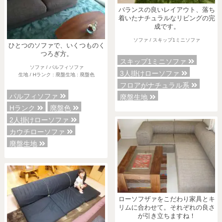
バランスの良いレイアウト、落ち
着いたナチュラルなリビングの完
成です。
ソファ / スキップ1ミニソファ
ひとつのソファで、いくつものく
つろぎ方。
スキップ1ミニソファ
ソファ / パルフィソファ
3人掛けローソファ
生地 / Hランク : 廃盤生地 : 廃盤色
フロアがナチュラル系
パルフィソファ
廃盤生地
Hランク
廃盤色
2人掛けローソファ
カウチローソファ
廃盤生地
ローソフザァをこだわり家具とキ
リムに合わせて。それぞれの良さ
が引き立ちますね！