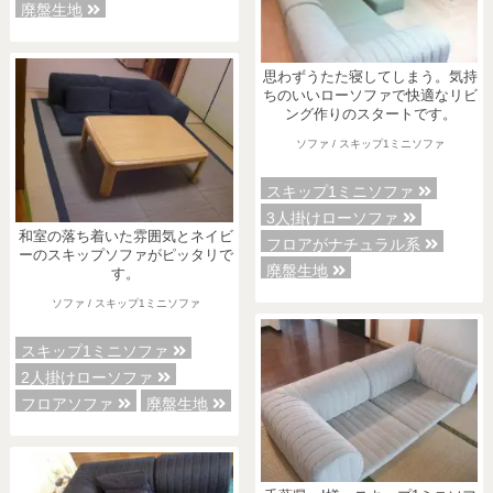
廃盤生地
思わずうたた寝してしまう。気持
ちのいいローソファで快適なリビ
ング作りのスタートです。
ソファ / スキップ1ミニソファ
スキップ1ミニソファ
3人掛けローソファ
和室の落ち着いた雰囲気とネイビ
フロアがナチュラル系
ーのスキップソファがピッタリで
廃盤生地
す。
ソファ / スキップ1ミニソファ
スキップ1ミニソファ
2人掛けローソファ
フロアソファ
廃盤生地