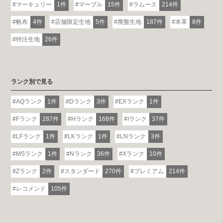
マーキュリー
1件
マーブル
15件
ラムース
214件
帆布
4件
店舗限定生地
5件
廃盤生地
187件
本革
8件
特注生地
26件
ランク別で見る
AQランク
1件
Dランク
3件
EXランク
1件
Fランク
287件
Hランク
168件
Iランク
37件
LFランク
1件
LKランク
1件
LNランク
3件
MSランク
1件
Nランク
36件
Xランク
10件
Zランク
2件
スタンダード
270件
プレミアム
214件
レコメンド
105件