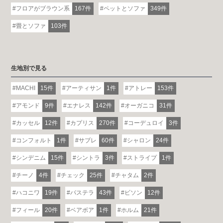
フロアがブラウン系
167件
ペットとソファ
349件
畳とソファ
103件
生地別で見る
MACHI
15件
アーティサン
1件
アトレー
153件
アモンド
9件
エナレス
142件
オーガニコ
31件
カッセル
12件
カプリス
270件
コーデュロイ
3件
コンフォルト
1件
サブレ
60件
シャロン
24件
シンデニム
15件
シントラ
3件
ストライプ
1件
チーノ
4件
チェック
25件
チャタム
2件
ハコニワ
19件
パステラ
43件
ビソン
12件
フィール
20件
ベアボア
1件
ホルム
21件