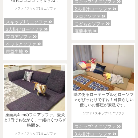
猫もゴロゴロできますね！
スキップ1ミニソファ
2人掛けローソファ
ソファ / スキップ1ミニソファ
フロアソファ
スキップ1ミニソファ
こどもとソファ
3人掛けローソファ
廃盤生地
フロアソファ
ペットとソファ
廃盤生地
味のあるローテーブルとローソフ
ァがぴったりですね！可愛らしい
優しいお部屋が素敵です。
ソファ / スキップ1ミニソファ
座面高4cmのフロアソファ。愛犬
と1日でもながく、一緒のくつろぎ
時間を。
スキップ1ミニソファ
3人掛けローソファ
ソファ / スキップ1ミニソファ