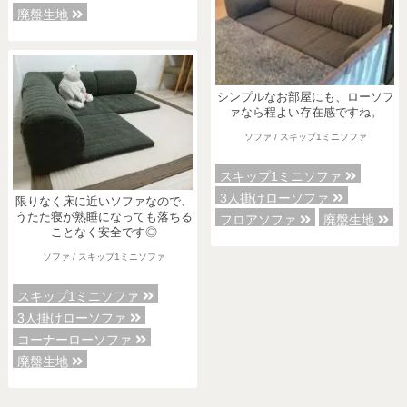
廃盤生地
シンプルなお部屋にも、ローソフ
各地で出張ショールームを開催！
ァなら程よい存在感ですね。
この機会にHAREMのソファをお試しくだ
ソファ / スキップ1ミニソファ
さい。
※一部日時は予約制
スキップ1ミニソファ
3人掛けローソファ
限りなく床に近いソファなので、
詳しくはこちら
うたた寝が熟睡になっても落ちる
フロアソファ
廃盤生地
ことなく安全です◎
ソファ / スキップ1ミニソファ
スキップ1ミニソファ
3人掛けローソファ
コーナーローソファ
廃盤生地