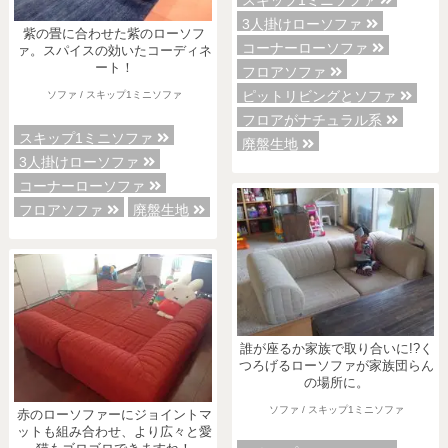
3人掛けローソファ
紫の畳に合わせた紫のローソフ
コーナーローソファ
ァ。スパイスの効いたコーディネ
ート！
フロアソファ
ピットリビングとソファ
ソファ / スキップ1ミニソファ
フロアがナチュラル系
スキップ1ミニソファ
廃盤生地
3人掛けローソファ
コーナーローソファ
フロアソファ
廃盤生地
誰が座るか家族で取り合いに!?く
つろげるローソファが家族団らん
の場所に。
ソファ / スキップ1ミニソファ
赤のローソファーにジョイントマ
ットも組み合わせ、より広々と愛