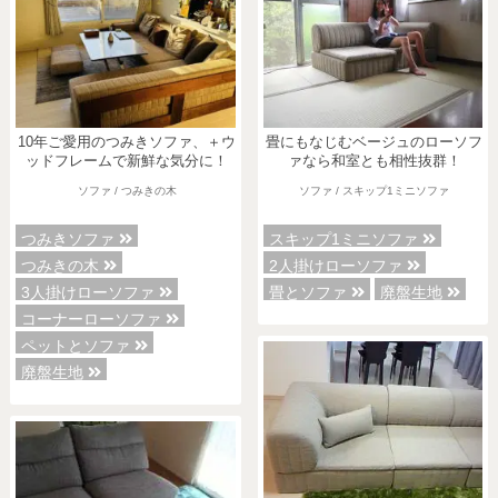
10年ご愛用のつみきソファ、＋ウ
畳にもなじむベージュのローソフ
ッドフレームで新鮮な気分に！
ァなら和室とも相性抜群！
ソファ / つみきの木
ソファ / スキップ1ミニソファ
つみきソファ
スキップ1ミニソファ
つみきの木
2人掛けローソファ
3人掛けローソファ
畳とソファ
廃盤生地
コーナーローソファ
ペットとソファ
廃盤生地