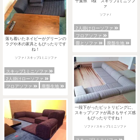
千葉県 I様 スキップ1ミニソフ
ァ
ソファ /
2人掛けローソファ
フロアソファ
落ち着いたネイビーがグリーンの
畳とソファ
廃盤生地
ラグや木の家具ともぴったりです
ね！
ソファ / スキップ1ミニソファ
スキップ1ミニソファ
2人掛けローソファ
フロアソファ
廃盤生地
一段下がったピットリビングに、
スキップソファが高さもサイズ感
もぴったりですね！
ソファ / スキップ1ミニソファ
スキップ1ミニソファ