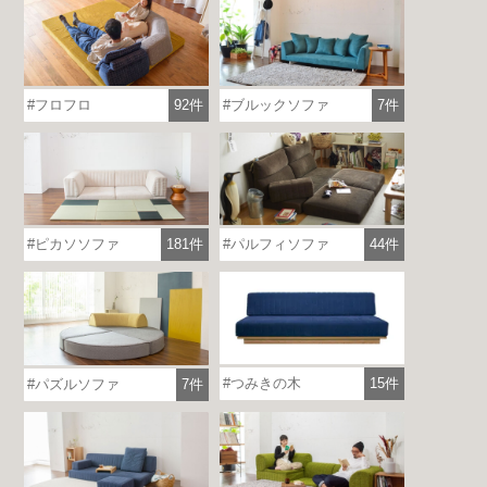
フロフロ
92件
ブルックソファ
7件
ピカソソファ
181件
パルフィソファ
44件
つみきの木
15件
パズルソファ
7件