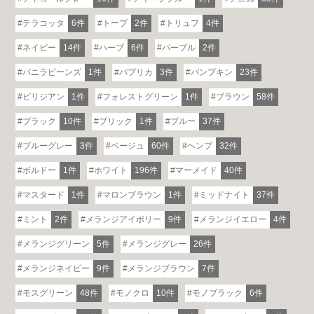
テラコッタ
6件
トープ
2件
トリュフ
4件
ネイビー
14件
ハーブ
6件
パープル
2件
バニラビーンズ
1件
パプリカ
3件
パンプキン
23件
ビリジアン
1件
フォレストグリーン
1件
ブラウン
58件
ブラック
10件
ブリック
1件
ブルー
37件
ブルーグレー
3件
ベージュ
60件
ヘンプ
32件
ボルドー
1件
ホワイト
196件
マーメイド
40件
マスタード
1件
マロンブラウン
1件
ミッドナイト
37件
ミント
2件
メランジアイボリー
9件
メランジイエロー
4件
メランジグリーン
5件
メランジグレー
26件
メランジネイビー
9件
メランジブラウン
7件
モスグリーン
48件
モノクロ
10件
モノブラック
6件