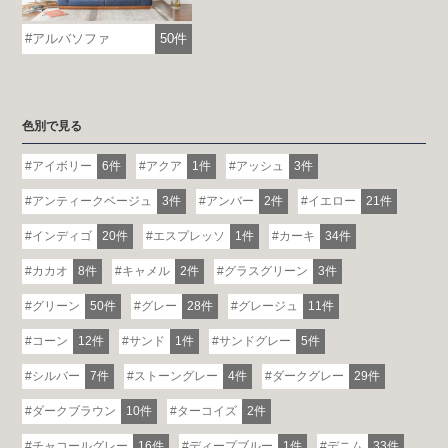
アルバソファ
50件
色別で見る
アイボリー
6件
アクア
1件
アッシュ
3件
アンティークベージュ
3件
アンバー
2件
イエロー
21件
インディゴ
20件
エスプレッソ
1件
カーキ
34件
カカオ
8件
キャメル
2件
グラスグリーン
3件
グリーン
50件
グレー
28件
グレージュ
11件
コーン
12件
サンド
1件
サンドグレー
5件
シルバー
7件
ストーングレー
4件
ダークグレー
29件
ダークブラウン
10件
ターコイズ
2件
チャコールグレー
16件
ディープブルー
1件
デニム
33件