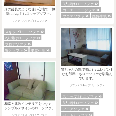
3人掛けローソファ
床の延長のような使い心地で、和
コーナーローソファ
室にもなじむスキップソファ。
フロアソファ
廃盤生地
ソファ / スキップ1ミニソファ
スキップ1ミニソファ
2人掛けローソファ
フロアソファ
畳とソファ
廃盤生地
猫ちゃんの遊び場にも♪エレガント
なお部屋にもローソファが馴染ん
でいます。
ソファ / スキップ1ミニソファ
スキップ1ミニソファ
3人掛けローソファ
和室と北欧インテリアをつなぐ、
シンプルデザインのローソファ。
フロアソファ
ペットとソファ
ソファ / スキップ1ミニソファ