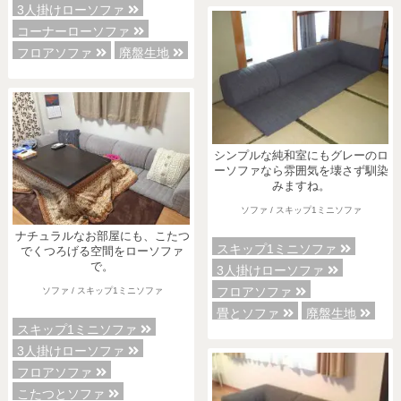
3人掛けローソファ
コーナーローソファ
フロアソファ
廃盤生地
シンプルな純和室にもグレーのロ
ーソファなら雰囲気を壊さず馴染
みますね。
ソファ / スキップ1ミニソファ
ナチュラルなお部屋にも、こたつ
スキップ1ミニソファ
でくつろげる空間をローソファ
で。
3人掛けローソファ
フロアソファ
ソファ / スキップ1ミニソファ
畳とソファ
廃盤生地
スキップ1ミニソファ
3人掛けローソファ
フロアソファ
こたつとソファ