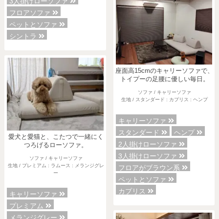
3人掛けローソファ
フロアソファ
ペットとソファ
シントラ
座面高15cmのキャリーソファで、
トイプーの足腰に優しい毎日。
ソファ / キャリーソファ
生地 / スタンダード : カプリス : ヘンプ
キャリーソファ
スタンダード
ヘンプ
愛犬と愛猫と、こたつで一緒にく
2人掛けローソファ
つろげるローソファ。
3人掛けローソファ
ソファ / キャリーソファ
生地 / プレミアム : ラムース : メランジグレ
フロアがブラウン系
ー
ペットとソファ
カプリス
キャリーソファ
プレミアム
メランジグレー