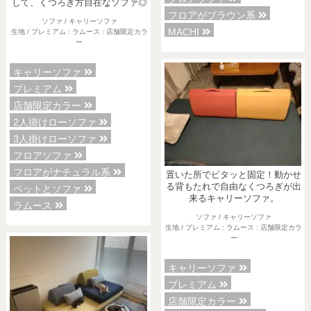
して、くつろぎ方自在なソファ◎
フロアがブラウン系
ソファ / キャリーソファ
MACHI
生地 / プレミアム : ラムース : 店舗限定カラ
ー
キャリーソファ
プレミアム
店舗限定カラー
2人掛けローソファ
3人掛けローソファ
フロアソファ
フロアがナチュラル系
置いた所でピタッと固定！動かせ
る背もたれで自由なくつろぎが出
ペットとソファ
来るキャリーソファ。
ラムース
ソファ / キャリーソファ
生地 / プレミアム : ラムース : 店舗限定カラ
各地で出張ショールームを開催！
ー
この機会にHAREMのソファをお試しくだ
さい。
キャリーソファ
※一部日時は予約制
プレミアム
店舗限定カラー
詳しくはこちら