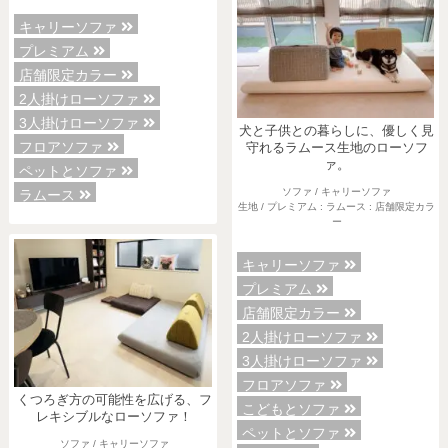
キャリーソファ
プレミアム
店舗限定カラー
2人掛けローソファ
3人掛けローソファ
犬と子供との暮らしに、優しく見
フロアソファ
守れるラムース生地のローソフ
ァ。
ペットとソファ
ソファ / キャリーソファ
ラムース
生地 / プレミアム : ラムース : 店舗限定カラ
ー
キャリーソファ
プレミアム
店舗限定カラー
2人掛けローソファ
3人掛けローソファ
フロアソファ
くつろぎ方の可能性を広げる、フ
こどもとソファ
レキシブルなローソファ！
ペットとソファ
ソファ / キャリーソファ