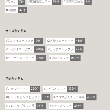
ワイン
2件
店舗限定カラー
68件
店頭限定生地
2件
廃盤色
32件
サイズ別で見る
1人掛けローソファ
26件
2人掛けローソファ
419件
3人掛けローソファ
988件
カウチローソファ
97件
コーナーローソファ
156件
フロアソファ
954件
用途別で見る
こたつとソファ
120件
こどもとソファ
332件
ピットリビングとソファ
32件
フロアがナチュラル系
439件
フロアがブラウン系
167件
ペットとソファ
356件