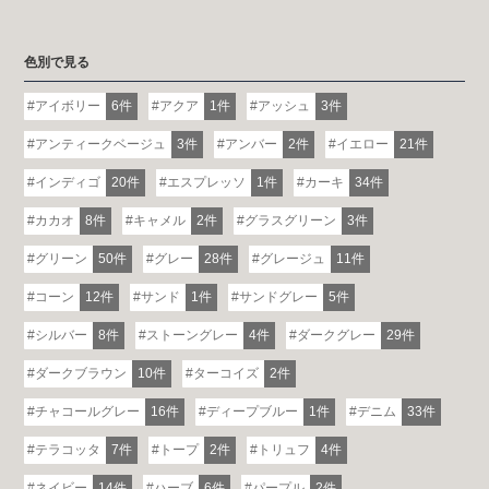
色別で見る
アイボリー
6件
アクア
1件
アッシュ
3件
アンティークベージュ
3件
アンバー
2件
イエロー
21件
インディゴ
20件
エスプレッソ
1件
カーキ
34件
カカオ
8件
キャメル
2件
グラスグリーン
3件
グリーン
50件
グレー
28件
グレージュ
11件
コーン
12件
サンド
1件
サンドグレー
5件
シルバー
8件
ストーングレー
4件
ダークグレー
29件
ダークブラウン
10件
ターコイズ
2件
チャコールグレー
16件
ディープブルー
1件
デニム
33件
テラコッタ
7件
トープ
2件
トリュフ
4件
ネイビー
14件
ハーブ
6件
パープル
2件