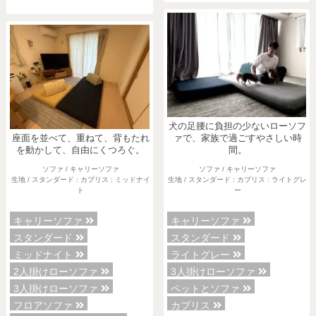
犬の足腰に負担の少ないローソフ
座面を並べて、重ねて、背もたれ
ァで、家族で過ごすやさしい時
を動かして、自由にくつろぐ。
間。
ソファ / キャリーソファ
ソファ / キャリーソファ
生地 / スタンダード : カプリス : ミッドナイ
生地 / スタンダード : カプリス : ライトグレ
ト
ー
キャリーソファ
キャリーソファ
スタンダード
スタンダード
ミッドナイト
ライトグレー
2人掛けローソファ
3人掛けローソファ
3人掛けローソファ
ペットとソファ
フロアソファ
カプリス