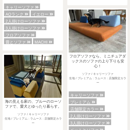
キャリーソファ
AQランク
イエロー
2人掛けローソファ
3人掛けローソファ
フロアソファ
畳とソファ
MACHI
フロアソファなら、ミニチュアダ
ックスのソファの上り下りも安
心！
ソファ / キャリーソファ
生地 / プレミアム : ラムース : 店舗限定カラ
ー
キャリーソファ
海の見える家の、ブルーのローソ
プレミアム
ファで、愛犬とゆったり暮らす。
店舗限定カラー
ソファ / キャリーソファ
2人掛けローソファ
生地 / プレミアム : ラムース : 店舗限定カラ
3人掛けローソファ
ー