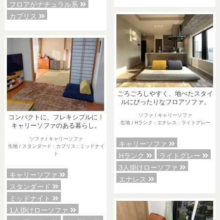
フロアがナチュラル系
カプリス
ごろごろしやすく、地べたスタイ
ルにぴったりなフロアソファ。
ソファ / キャリーソファ
コンパクトに、フレキシブルに！
生地 / Hランク : エナレス : ライトグレー
キャリーソファのある暮らし。
ソファ / キャリーソファ
キャリーソファ
生地 / スタンダード : カプリス : ミッドナイ
ト
Hランク
ライトグレー
3人掛けローソファ
キャリーソファ
エナレス
スタンダード
ミッドナイト
1人掛けローソファ