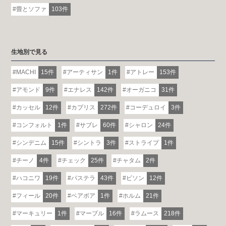
畳とソファ
103件
生地別で見る
MACHI
15件
アーティサン
1件
アトレー
153件
アモンド
9件
エナレス
142件
オーガニコ
31件
カッセル
12件
カプリス
272件
コーデュロイ
3件
コンフォルト
1件
サブレ
60件
シャロン
24件
シンデニム
15件
シントラ
3件
ストライプ
1件
チーノ
4件
チェック
25件
チャタム
2件
ハコニワ
19件
パステラ
43件
ビソン
12件
フィール
20件
ベアボア
1件
ホルム
21件
マーキュリー
1件
マーブル
16件
ラムース
218件