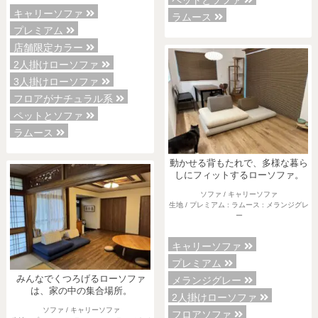
ペットとソファ
キャリーソファ
ラムース
プレミアム
店舗限定カラー
2人掛けローソファ
3人掛けローソファ
フロアがナチュラル系
ペットとソファ
ラムース
動かせる背もたれで、多様な暮ら
しにフィットするローソファ。
ソファ / キャリーソファ
生地 / プレミアム : ラムース : メランジグレ
ー
キャリーソファ
プレミアム
みんなでくつろげるローソファ
メランジグレー
は、家の中の集合場所。
2人掛けローソファ
ソファ / キャリーソファ
フロアソファ