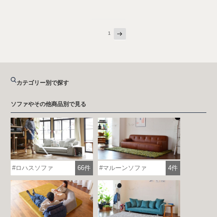
次
投
ページ
1
の
稿
ペ
ー
の
ジ
ペ
ー
カテゴリー別で探す
ジ
送
ソファやその他商品別で見る
り
ロハスソファ
66件
マルーンソファ
4件