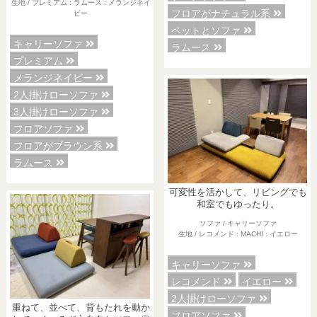
生地 / プレミアム : ラムース : メランジネイ
フロアがナチュラル系
ビー
ペットとソファ
キャリーソファ
ラムース
プレミアム
メランジネイビー
2人掛けローソファ
3人掛けローソファ
フロアソファ
フロアがブラウン系
ラムース
可変性を活かして、リビングでも
和室でもゆったり。
ソファ / キャリーソファ
生地 / レコメンド : MACHI : イエロー
キャリーソファ
レコメンド
イエロー
2人掛けローソファ
重ねて、並べて、背もたれを動か
フロアソファ