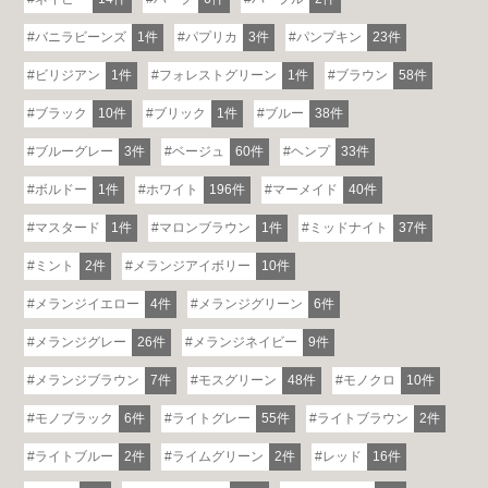
バニラビーンズ
1件
パプリカ
3件
パンプキン
23件
ビリジアン
1件
フォレストグリーン
1件
ブラウン
58件
ブラック
10件
ブリック
1件
ブルー
38件
ブルーグレー
3件
ベージュ
60件
ヘンプ
33件
ボルドー
1件
ホワイト
196件
マーメイド
40件
マスタード
1件
マロンブラウン
1件
ミッドナイト
37件
ミント
2件
メランジアイボリー
10件
メランジイエロー
4件
メランジグリーン
6件
メランジグレー
26件
メランジネイビー
9件
メランジブラウン
7件
モスグリーン
48件
モノクロ
10件
モノブラック
6件
ライトグレー
55件
ライトブラウン
2件
ライトブルー
2件
ライムグリーン
2件
レッド
16件