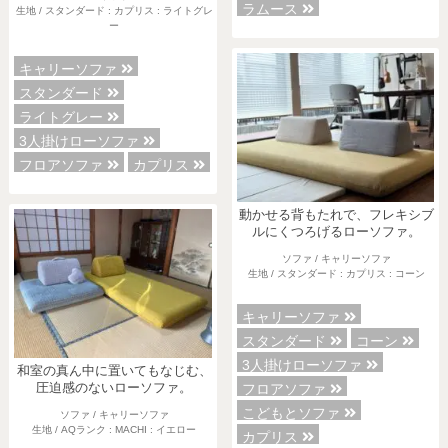
ラムース
生地 / スタンダード : カプリス : ライトグレ
ー
キャリーソファ
スタンダード
ライトグレー
3人掛けローソファ
フロアソファ
カプリス
動かせる背もたれで、フレキシブ
ルにくつろげるローソファ。
ソファ / キャリーソファ
生地 / スタンダード : カプリス : コーン
キャリーソファ
スタンダード
コーン
3人掛けローソファ
和室の真ん中に置いてもなじむ、
圧迫感のないローソファ。
フロアソファ
こどもとソファ
ソファ / キャリーソファ
生地 / AQランク : MACHI : イエロー
カプリス