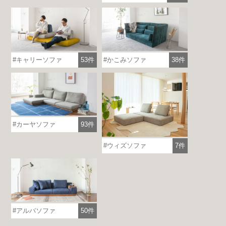
キャリーソファ
53件
かこみソファ
38件
カーヤソファ
93件
ウィズソファ
7件
アルバソファ
50件