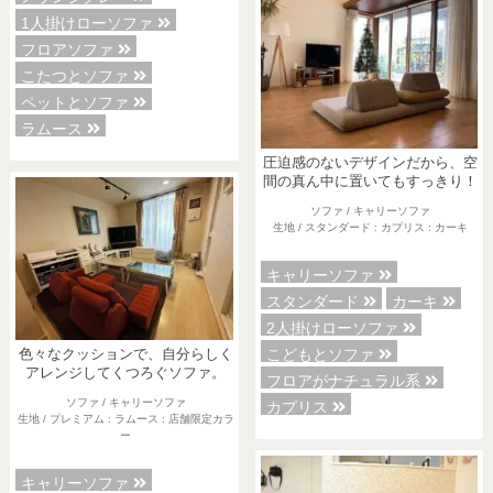
1人掛けローソファ
フロアソファ
こたつとソファ
ペットとソファ
ラムース
圧迫感のないデザインだから、空
間の真ん中に置いてもすっきり！
ソファ / キャリーソファ
生地 / スタンダード : カプリス : カーキ
キャリーソファ
スタンダード
カーキ
2人掛けローソファ
こどもとソファ
色々なクッションで、自分らしく
アレンジしてくつろぐソファ。
フロアがナチュラル系
ソファ / キャリーソファ
カプリス
生地 / プレミアム : ラムース : 店舗限定カラ
ー
キャリーソファ