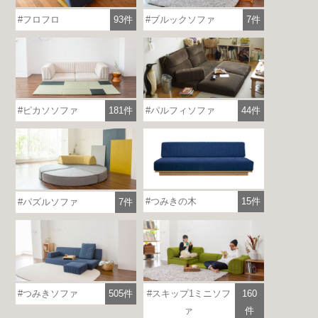
フロフロ
93件
ブルックソファ
7件
ピカソソファ
181件
パルフィソファ
44件
つみきの木
15件
パズルソファ
7件
つみきソファ
505件
スキップ1ミニソフ
160
ァ
件