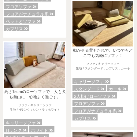
フロアソファ
フロアがナチュラル系
ペットとソファ
カプリス
動かせる背もたれで、いつでもど
こでも気軽にソファ！
ソファ / キャリーソファ
生地 / スタンダード : カプリス : カーキ
キャリーソファ
スタンダード
カーキ
高さ15cmのローソファで、人も犬
2人掛けローソファ
も自由に、心地よく過ごす。
フロアソファ
ソファ / キャリーソファ
生地 / Hランク : シントラ : ホワイト
フロアがナチュラル系
カプリス
キャリーソファ
Hランク
ホワイト