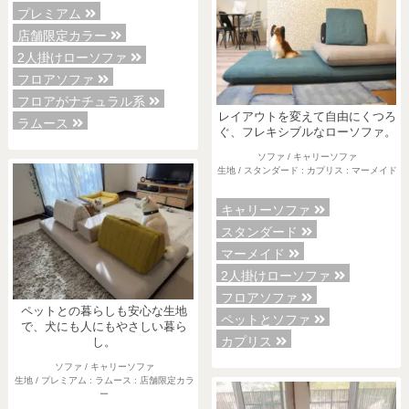
プレミアム
店舗限定カラー
2人掛けローソファ
フロアソファ
フロアがナチュラル系
レイアウトを変えて自由にくつろ
ラムース
ぐ、フレキシブルなローソファ。
ソファ / キャリーソファ
生地 / スタンダード : カプリス : マーメイド
キャリーソファ
スタンダード
マーメイド
2人掛けローソファ
フロアソファ
ペットとの暮らしも安心な生地
ペットとソファ
で、犬にも人にもやさしい暮ら
カプリス
し。
ソファ / キャリーソファ
生地 / プレミアム : ラムース : 店舗限定カラ
ー