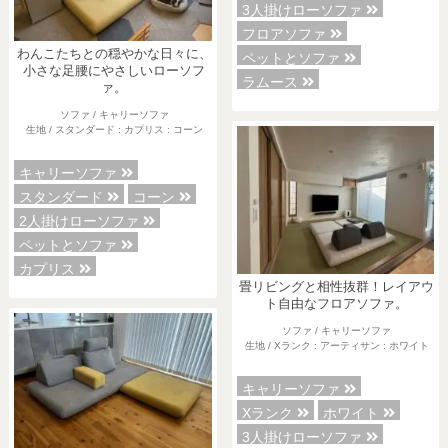
3人掛けローソファ
フロアソファ
わんこたちとの穏やかな日々に、
ペットとソファ
小さな足腰にやさしいローソフ
ラムース
ァ。
ソファ / キャリーソファ
生地 / スタンダード : カプリス : コーン
キャリーソファ
スタンダード
コーン
2人掛けローソファ
ペットとソファ
カプリス
畳リビングと相性抜群！レイアウ
ト自由なフロアソファ。
ソファ / キャリーソファ
生地 / Xランク : アーティサン : ホワイト
キャリーソファ
Xランク
ホワイト
3人掛けローソファ