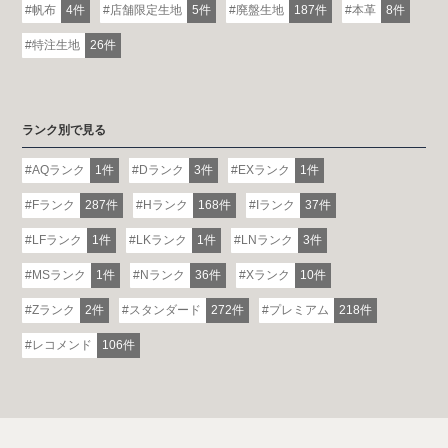
帆布
4件
店舗限定生地
5件
廃盤生地
187件
本革
8件
特注生地
26件
ランク別で見る
AQランク
1件
Dランク
3件
EXランク
1件
Fランク
287件
Hランク
168件
Iランク
37件
LFランク
1件
LKランク
1件
LNランク
3件
MSランク
1件
Nランク
36件
Xランク
10件
Zランク
2件
スタンダード
272件
プレミアム
218件
レコメンド
106件