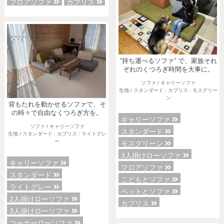
フロアソファ
カプリス
“持ち運べるソファ” で、家族それ
ぞれのくつろぎ時間を大事に。
ソファ / キャリーソファ
生地 / スタンダード : カプリス : モスグリー
ン
背もたれを動かせるソファで、そ
の時々で自由なくつろぎ方を。
キャリーソファ
ソファ / キャリーソファ
スタンダード
生地 / スタンダード : カプリス : ライトグレ
ー
モスグリーン
3人掛けローソファ
キャリーソファ
フロアソファ
スタンダード
こどもとソファ
ライトグレー
ペットとソファ
2人掛けローソファ
カプリス
3人掛けローソファ
コーナーローソファ