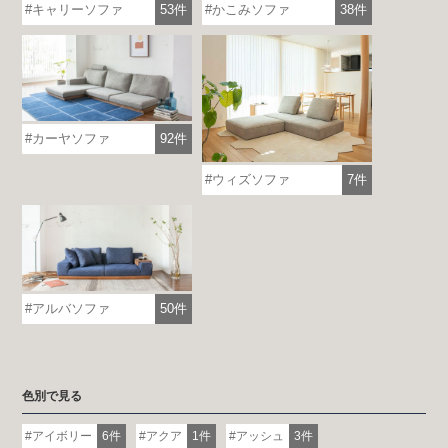
キャリーソファ
53件
かこみソファ
38件
カーヤソファ
92件
ウィズソファ
7件
アルバソファ
50件
色別で見る
アイボリー
6件
アクア
1件
アッシュ
3件