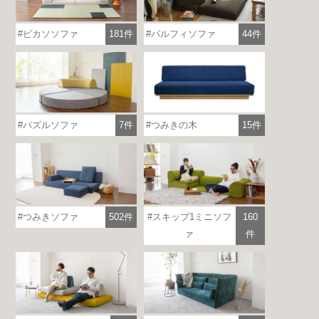
ピカソソファ
181件
パルフィソファ
44件
つみきの木
15件
パズルソファ
7件
つみきソファ
502件
スキップ1ミニソフ
160
ァ
件