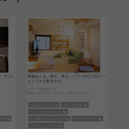
」でつく
家族みんな、朝も、夜も、ソファの上でぼーっ
としてから動き出す。
ソファ / つみきソファ
生地 / プレミアム : ラムース : メランジグリーン
つみきソファ
プレミアム
メランジグリーン
ファ
2人掛けローソファ
フロアソファ
こどもとソファ