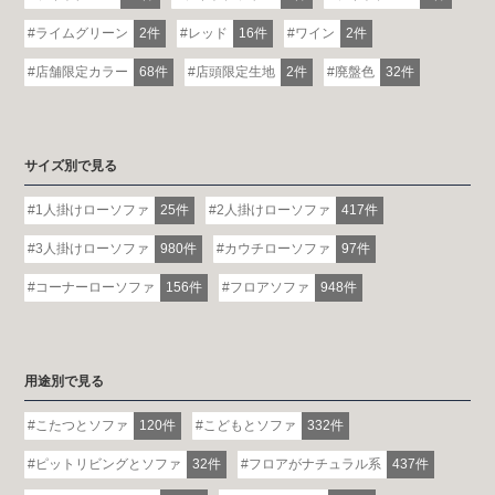
ライムグリーン
2件
レッド
16件
ワイン
2件
店舗限定カラー
68件
店頭限定生地
2件
廃盤色
32件
サイズ別で見る
1人掛けローソファ
25件
2人掛けローソファ
417件
3人掛けローソファ
980件
カウチローソファ
97件
コーナーローソファ
156件
フロアソファ
948件
用途別で見る
こたつとソファ
120件
こどもとソファ
332件
ピットリビングとソファ
32件
フロアがナチュラル系
437件