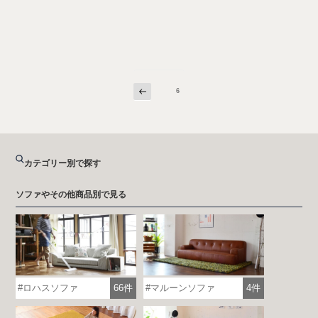
前
投
ページ
6
の
稿
ペ
ー
の
ジ
ペ
ー
カテゴリー別で探す
ジ
送
ソファやその他商品別で見る
り
ロハスソファ
66件
マルーンソファ
4件