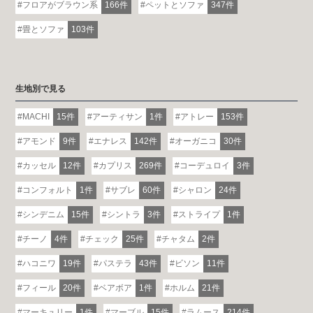
フロアがブラウン系
166件
ペットとソファ
347件
畳とソファ
103件
生地別で見る
MACHI
15件
アーティサン
1件
アトレー
153件
アモンド
9件
エナレス
142件
オーガニコ
30件
カッセル
12件
カプリス
269件
コーデュロイ
3件
コンフォルト
1件
サブレ
60件
シャロン
24件
シンデニム
15件
シントラ
3件
ストライプ
1件
チーノ
4件
チェック
25件
チャタム
2件
ハコニワ
19件
パステラ
43件
ビソン
11件
フィール
20件
ベアボア
1件
ホルム
21件
マーキュリー
1件
マーブル
15件
ラムース
214件