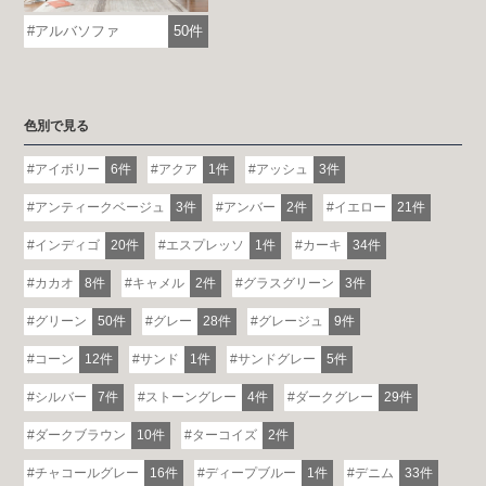
アルバソファ
50件
色別で見る
アイボリー
6件
アクア
1件
アッシュ
3件
アンティークベージュ
3件
アンバー
2件
イエロー
21件
インディゴ
20件
エスプレッソ
1件
カーキ
34件
カカオ
8件
キャメル
2件
グラスグリーン
3件
グリーン
50件
グレー
28件
グレージュ
9件
コーン
12件
サンド
1件
サンドグレー
5件
シルバー
7件
ストーングレー
4件
ダークグレー
29件
ダークブラウン
10件
ターコイズ
2件
チャコールグレー
16件
ディープブルー
1件
デニム
33件