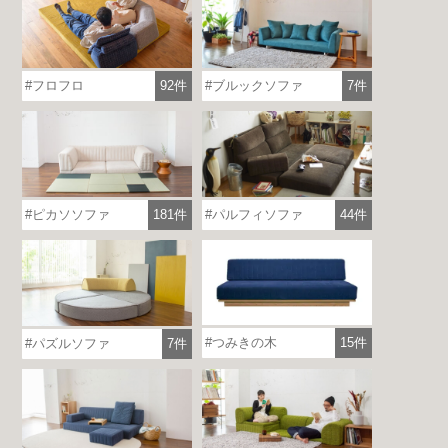
フロフロ
92件
ブルックソファ
7件
ピカソソファ
181件
パルフィソファ
44件
つみきの木
15件
パズルソファ
7件