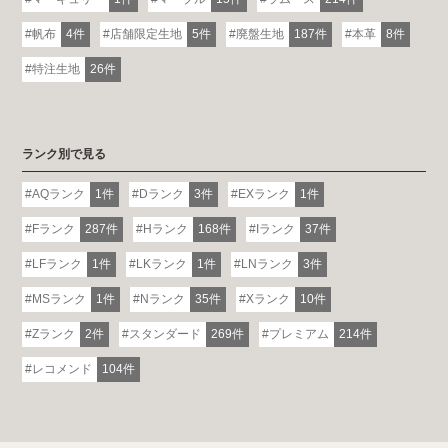
帆布
4件
店舗限定生地
5件
廃盤生地
187件
本革
8件
特注生地
26件
ランク別で見る
AQランク
1件
Dランク
3件
EXランク
1件
Fランク
287件
Hランク
168件
Iランク
37件
LFランク
1件
LKランク
1件
LNランク
3件
MSランク
1件
Nランク
35件
Xランク
10件
Zランク
2件
スタンダード
269件
プレミアム
214件
レコメンド
104件