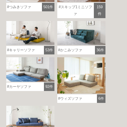
つみきソファ
501件
スキップ1ミニソフ
159
ァ
件
キャリーソファ
53件
かこみソファ
36件
カーヤソファ
92件
ウィズソファ
6件