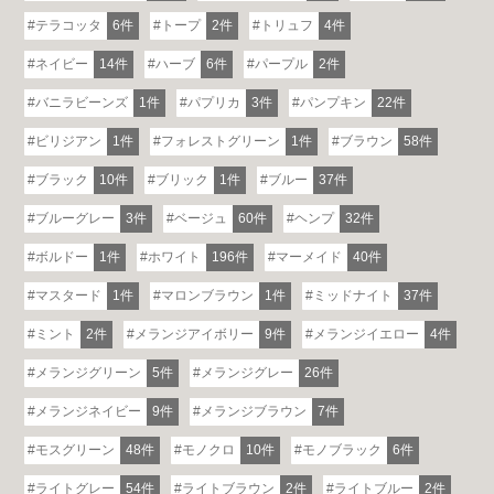
テラコッタ
6件
トープ
2件
トリュフ
4件
ネイビー
14件
ハーブ
6件
パープル
2件
バニラビーンズ
1件
パプリカ
3件
パンプキン
22件
ビリジアン
1件
フォレストグリーン
1件
ブラウン
58件
ブラック
10件
ブリック
1件
ブルー
37件
ブルーグレー
3件
ベージュ
60件
ヘンプ
32件
ボルドー
1件
ホワイト
196件
マーメイド
40件
マスタード
1件
マロンブラウン
1件
ミッドナイト
37件
ミント
2件
メランジアイボリー
9件
メランジイエロー
4件
メランジグリーン
5件
メランジグレー
26件
各地で出張ショールームを開催！
この機会にHAREMのソファをお試しくだ
メランジネイビー
9件
メランジブラウン
7件
さい。
※一部日時は予約制
モスグリーン
48件
モノクロ
10件
モノブラック
6件
ライトグレー
54件
ライトブラウン
2件
ライトブルー
2件
詳しくはこちら