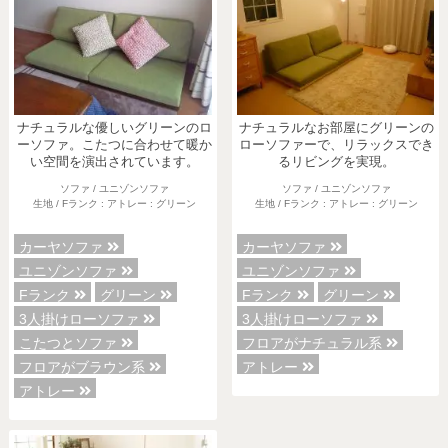
ナチュラルな優しいグリーンのロ
ナチュラルなお部屋にグリーンの
ーソファ。こたつに合わせて暖か
ローソファーで、リラックスでき
い空間を演出されています。
るリビングを実現。
ソファ / ユニゾンソファ
ソファ / ユニゾンソファ
生地 / Fランク : アトレー : グリーン
生地 / Fランク : アトレー : グリーン
カーヤソファ
カーヤソファ
ユニゾンソファ
ユニゾンソファ
Fランク
グリーン
Fランク
グリーン
3人掛けローソファ
3人掛けローソファ
こたつとソファ
フロアがナチュラル系
フロアがブラウン系
アトレー
アトレー