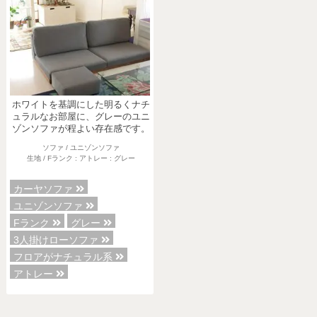
ホワイトを基調にした明るくナチ
ュラルなお部屋に、グレーのユニ
ゾンソファが程よい存在感です。
ソファ / ユニゾンソファ
生地 / Fランク : アトレー : グレー
カーヤソファ
ユニゾンソファ
Fランク
グレー
3人掛けローソファ
フロアがナチュラル系
アトレー