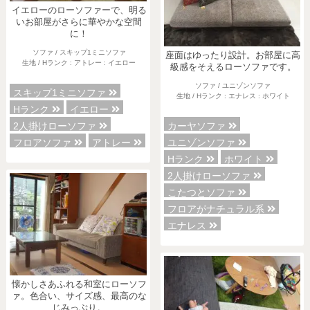
イエローのローソファーで、明る
いお部屋がさらに華やかな空間
に！
ソファ / スキップ1ミニソファ
座面はゆったり設計。お部屋に高
生地 / Hランク : アトレー : イエロー
級感をそえるローソファです。
ソファ / ユニゾンソファ
スキップ1ミニソファ
生地 / Hランク : エナレス : ホワイト
Hランク
イエロー
カーヤソファ
2人掛けローソファ
ユニゾンソファ
フロアソファ
アトレー
Hランク
ホワイト
2人掛けローソファ
こたつとソファ
フロアがナチュラル系
エナレス
懐かしさあふれる和室にローソフ
ァ。色合い、サイズ感、最高のな
じみっぷり。