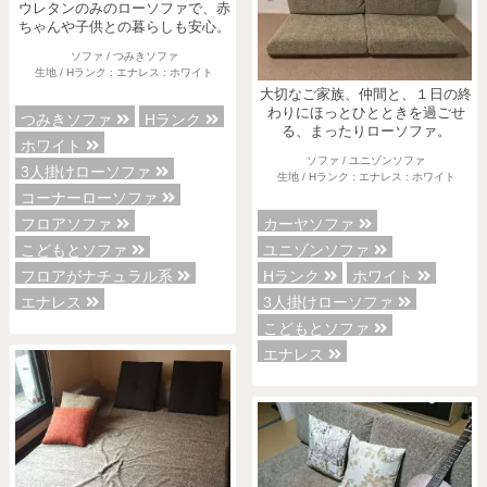
ウレタンのみのローソファで、赤
ちゃんや子供との暮らしも安心。
ソファ / つみきソファ
生地 / Hランク : エナレス : ホワイト
大切なご家族、仲間と、１日の終
わりにほっとひとときを過ごせ
つみきソファ
Hランク
る、まったりローソファ。
ホワイト
ソファ / ユニゾンソファ
3人掛けローソファ
生地 / Hランク : エナレス : ホワイト
コーナーローソファ
カーヤソファ
フロアソファ
ユニゾンソファ
こどもとソファ
Hランク
ホワイト
フロアがナチュラル系
3人掛けローソファ
エナレス
こどもとソファ
エナレス