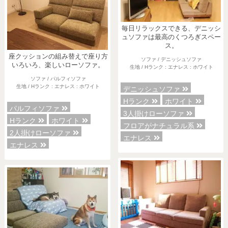
毎日リラックスできる、デニッシ
ュソファは最高のくつろぎスペー
ス。
座クッションの組み替えで座り方
ソファ / デニッシュソファ
いろいろ、楽しいローソファ。
生地 / Hランク : エナレス : ホワイト
ソファ / パルフィソファ
生地 / Hランク : エナレス : ホワイト
デニッシュソファ
Hランク
ホワイト
パルフィソファ
3人掛けローソファ
Hランク
ホワイト
フロアがナチュラル系
2人掛けローソファ
エナレス
エナレス