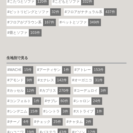
こたつとソファ
120件
こどもとソファ
332件
ピットリビングとソファ
32件
フロアがナチュラル系
437件
フロアがブラウン系
167件
ペットとソファ
349件
畳とソファ
103件
生地別で見る
MACHI
15件
アーティサン
1件
アトレー
153件
アモンド
9件
エナレス
142件
オーガニコ
31件
カッセル
12件
カプリス
270件
コーデュロイ
3件
コンフォルト
1件
サブレ
60件
シャロン
24件
シンデニム
15件
シントラ
3件
ストライプ
1件
チーノ
4件
チェック
25件
チャタム
2件
ハコニワ
19件
パステラ
43件
ビソン
12件