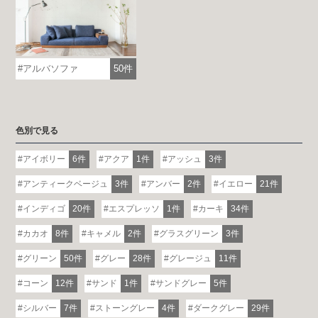
アルバソファ
50件
色別で見る
アイボリー
6件
アクア
1件
アッシュ
3件
アンティークベージュ
3件
アンバー
2件
イエロー
21件
インディゴ
20件
エスプレッソ
1件
カーキ
34件
カカオ
8件
キャメル
2件
グラスグリーン
3件
グリーン
50件
グレー
28件
グレージュ
11件
コーン
12件
サンド
1件
サンドグレー
5件
シルバー
7件
ストーングレー
4件
ダークグレー
29件