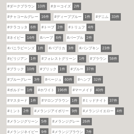
ダークブラウン
10件
ターコイズ
2件
チャコールグレー
16件
ディープブルー
1件
デニム
33件
テラコッタ
6件
トープ
2件
トリュフ
4件
ネイビー
14件
ハーブ
6件
パープル
2件
バニラビーンズ
1件
パプリカ
3件
パンプキン
23件
ビリジアン
1件
フォレストグリーン
1件
ブラウン
58件
ブラック
10件
ブリック
1件
ブルー
37件
ブルーグレー
3件
ベージュ
60件
ヘンプ
32件
ボルドー
1件
ホワイト
196件
マーメイド
40件
マスタード
1件
マロンブラウン
1件
ミッドナイト
37件
ミント
2件
メランジアイボリー
9件
メランジイエロー
4件
メランジグリーン
5件
メランジグレー
26件
メランジネイビー
9件
メランジブラウン
7件