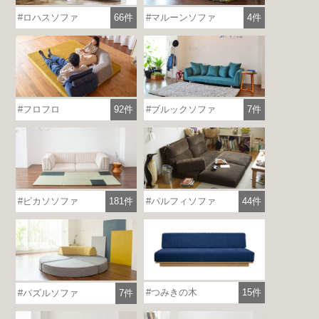
ロハスソファ
66件
マルーンソファ
4件
フロフロ
92件
ブルックソファ
7件
ピカソソファ
181件
パルフィソファ
44件
つみきの木
15件
パズルソファ
7件