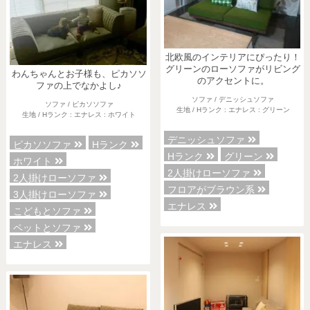
北欧風のインテリアにぴったり！
グリーンのローソファがリビング
わんちゃんとお子様も、ピカソソ
のアクセントに。
ファの上でなかよし♪
ソファ / デニッシュソファ
ソファ / ピカソソファ
生地 / Hランク : エナレス : グリーン
生地 / Hランク : エナレス : ホワイト
デニッシュソファ
ピカソソファ
Hランク
Hランク
グリーン
ホワイト
2人掛けローソファ
2人掛けローソファ
フロアがブラウン系
3人掛けローソファ
エナレス
こどもとソファ
ペットとソファ
エナレス