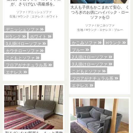
が、さりげない高級感を。
大人も子供もかこまれて安心。 く
つろぎのお供にハイバック・ロー
ソファ / デニッシュソファ
生地 / Hランク : エナレス : ホワイト
ソファを◎
ソファ / かこみソファ
デニッシュソファ
生地 / Hランク : エナレス : ブルー
Hランク
ホワイト
かこみソファ
Hランク
3人掛けローソファ
ブルー
カウチローソファ
2人掛けローソファ
こどもとソファ
3人掛けローソファ
フロアがナチュラル系
こどもとソファ
エナレス
フロアがナチュラル系
エナレス