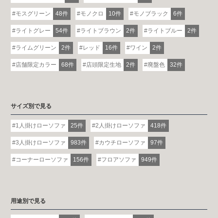
モスグリーン
48件
モノクロ
10件
モノブラック
6件
ライトグレー
54件
ライトブラウン
2件
ライトブルー
2件
ライムグリーン
2件
レッド
16件
ワイン
2件
店舗限定カラー
68件
店頭限定生地
2件
廃盤色
32件
サイズ別で見る
1人掛けローソファ
25件
2人掛けローソファ
418件
3人掛けローソファ
983件
カウチローソファ
97件
コーナーローソファ
156件
フロアソファ
949件
用途別で見る