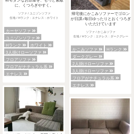
和モダンなお部屋を、もっと素敵
に、くつろぎやすく。
帰宅後にかこみソファーでゴロン
ソファ / ユニゾンソファ
生地 / Hランク : エナレス : ホワイト
が日課♪毎日ゆったりとおくつろぎ
いただけています
カーヤソファ
ソファ / かこみソファ
生地 / Hランク : エナレス : ダークグレー
ユニゾンソファ
Hランク
ホワイト
かこみソファ
Hランク
3人掛けローソファ
ダークグレー
フロアソファ
2人掛けローソファ
フロアがナチュラル系
3人掛けローソファ
エナレス
フロアがナチュラル系
エナレス