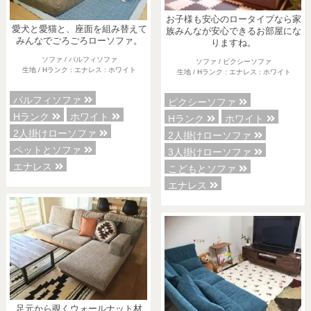
お子様も安心のロータイプなら家
愛犬と愛猫と、座面を組み替えて
族みんなが安心できるお部屋にな
みんなでごろごろローソファ。
りますね。
ソファ / パルフィソファ
ソファ / ピクシーソファ
生地 / Hランク : エナレス : ホワイト
生地 / Hランク : エナレス : ホワイト
パルフィソファ
ピクシーソファ
Hランク
ホワイト
Hランク
ホワイト
2人掛けローソファ
2人掛けローソファ
ペットとソファ
3人掛けローソファ
エナレス
こどもとソファ
エナレス
足元から覗くウォールナット材