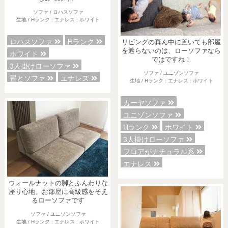
ソファ / ロハスソファ
生地 / Hランク : エナレス : ホワイト
ロハスソファ
Hランク
リビングの真ん中に置いても部屋
を遮らないのは、ローソファなら
ホワイト
ではですね！
3人掛けローソファ
ソファ / ユニゾンソファ
畳とソファ
エナレス
生地 / Hランク : エナレス : ホワイト
カーヤソファ
ユニゾンソファ
Hランク
ホワイト
3人掛けローソファ
フロアがナチュラル系
エナレス
ウォールナットの脚とふんわりな
座り心地。お部屋に高級感をそえ
るローソファです
ソファ / ユニゾンソファ
生地 / Hランク : エナレス : ホワイト