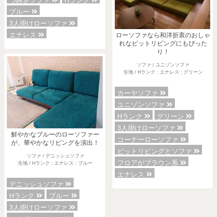
つみきソファ
Hランク
ブルー
3人掛けローソファ
エナレス
ローソファなら和洋折衷のおしゃ
れなピットリビングにもぴった
り！
ソファ / ユニゾンソファ
生地 / Hランク : エナレス : グリーン
各地で出張ショールームを開催！
この機会にHAREMのソファをお試しくだ
さい。
カーヤソファ
※一部日時は予約制
ユニゾンソファ
Hランク
グリーン
詳しくはこちら
3人掛けローソファ
鮮やかなブルーのローソファー
コーナーローソファ
が、華やかなリビングを演出！
ピットリビングとソファ
ソファ / デニッシュソファ
フロアがブラウン系
生地 / Hランク : エナレス : ブルー
エナレス
デニッシュソファ
Hランク
ブルー
3人掛けローソファ