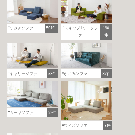
つみきソファ
501件
スキップ1ミニソフ
160
ァ
件
キャリーソファ
53件
かこみソファ
37件
カーヤソファ
92件
ウィズソファ
7件