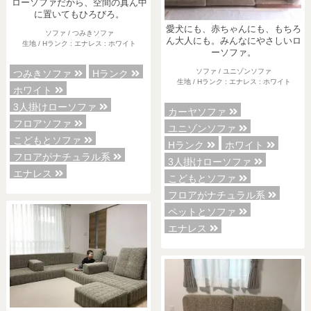
ローソファだから、空間の真ん中
に置いてもひろびろ。
愛犬にも、赤ちゃんにも、もちろ
ソファ / つみきソファ
ん大人にも。みんなにやさしいロ
生地 / Hランク : エナレス : ホワイト
ーソファ。
ソファ / ユニゾンソファ
つみきソファ
Hランク
生地 / Hランク : エナレス : ホワイト
ホワイト
3人掛けローソファ
カーヤソファ
フロアソファ
ユニゾンソファ
こどもとソファ
Hランク
ホワイト
フロアがナチュラル系
3人掛けローソファ
エナレス
こどもとソファ
フロアがナチュラル系
ペットとソファ
エナレス