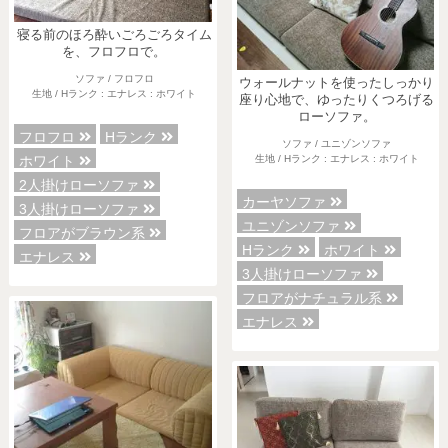
寝る前のほろ酔いごろごろタイム
を、フロフロで。
ソファ / フロフロ
ウォールナットを使ったしっかり
生地 / Hランク : エナレス : ホワイト
座り心地で、ゆったりくつろげる
ローソファ。
フロフロ
Hランク
ソファ / ユニゾンソファ
生地 / Hランク : エナレス : ホワイト
ホワイト
2人掛けローソファ
カーヤソファ
3人掛けローソファ
ユニゾンソファ
フロアがブラウン系
Hランク
ホワイト
エナレス
3人掛けローソファ
フロアがナチュラル系
エナレス