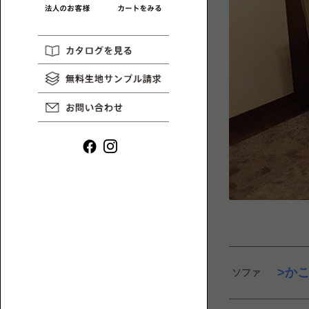
リ
一
HAREM
コ
MAGAZINE
覧
ラ
ム
や
イ
ン
タ
ビ
ュ
ー
ロ
な
ー
ど、
ソ
ロ
か
ソファ
フ
ー
ァ
ソ
一