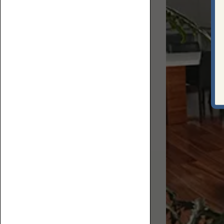
上
ロ
で
ア
何
ソ
を
フ
す
ァ
る？
ベ
ス
ト
な
ソ
フ
ァ
コ
を
ー
選
ナ
ぶ
ー
た
ロ
め
ー
の
ソ