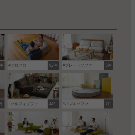
件
フロフロ
92件
プレートソファ
3件
1件
パルフィソファ
44件
パズルソファ
7件