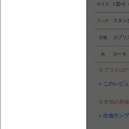
L型×
フ
サイズ
覧
ァ
と
スタン
ランク
床
暮
カプリ
生地
ら
し
に
カーキ
色
ま
1P【1
つ
人
カプリスはFラ
わ
掛
る
け】
このレビュ
人・
も
の・
※生地の色
こ
と
生地サンプ
を
紹