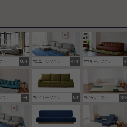
ファ
66件
ユニゾンソファ
47件
マルーンソファ
4
ピクシーソファ
8件
ソファ
7件
ピカソソファ
18