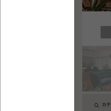
お
フ
役
ァ
立
ち
コ
ラ
ム
を
集
ハ
め
イ
ま
バ
し
ッ
た。
ク
ロ
ー
ソ
フ
カテ
ァ