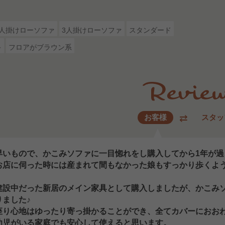
2人掛けローソファ
3人掛けローソファ
スタンダード
キ
フロアがブラウン系
お客様
スタッ
早いもので、かこみソファに一目惚れをし購入してから1年が過
お店に伺った時には産まれて間もなかった娘もすっかり歩くよ
建設中だった新居のメイン家具として購入しましたが、かこみ
りました♪
座り心地はゆったり寄っ掛かることができ、全てカバーにおお
幼児がいる家庭でも安心して使えると思います。