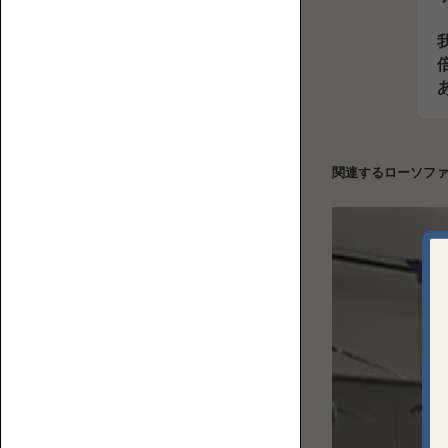
【特
誰
集】
カ
が
ソ
ウ
座
フ
チ
る？
ァ
ロ
ど
の
関連するローソフ
ー
ん
選
ソ
な
び
フ
部
方
ァ
屋
に
置
く？
ソ
フ
ァ
の
フ