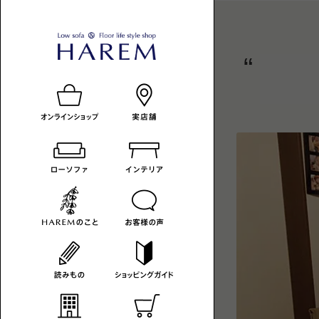
ロ
HAREM
ロ
ー
ー
の
ソ
フ
ソ
読
ァ
フ
み
の
あ
ァ
も
る
暮
-
の
ら
カ
し
へ
テ
ゴ