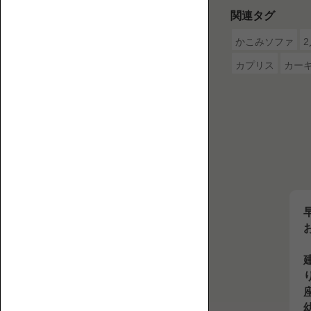
2P【2
介
関連タグ
人
す
かこみソファ
掛
る
け】
ウ
カプリス
カー
ェ
ブ
マ
ガ
ジ
ン
で
3P【3
す。
人
掛
け】