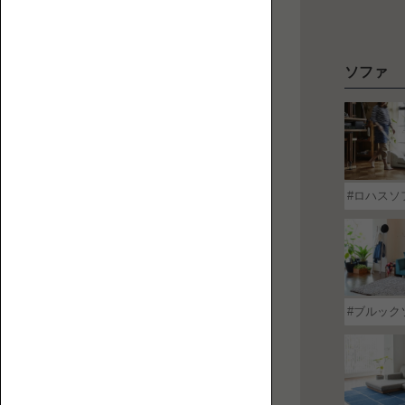
【特
ソファ
ペ
集】
ッ
ペ
ト
ッ
と
ト
人
替
と
に
え
ロ
ロハスソ
優
カ
ー
し
バ
ソ
い
ー
フ
ロ
ァ
ー
ブルック
ソ
フ
ァ
の
選