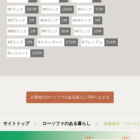
Fランク
287件
Hランク
168件
Iランク
37件
LFランク
1件
LKランク
1件
LNランク
3件
MSランク
1件
Nランク
36件
Xランク
10件
Zランク
2件
スタンダード
270件
プレミアム
214件
レコメンド
105件
お客様のローソファのある暮らしTOPへもどる
サイトトップ
ローソファのある暮らし
検索条件：プレー