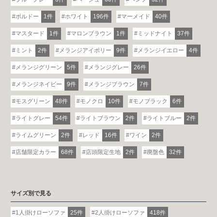
ボルドー
1件
ホワイト
196件
マーメイド
40件
マスタード
1件
マロンブラウン
1件
ミッドナイト
37件
ミント
2件
メランジアイボリー
9件
メランジイエロー
4件
メランジグリーン
5件
メランジグレー
26件
メランジネイビー
9件
メランジブラウン
7件
モスグリーン
48件
モノクロ
10件
モノブラック
6件
各地で出張ショールームを開催！
ライトグレー
54件
ライトブラウン
2件
ライトブルー
2件
この機会にHAREMのソファをお試しくだ
ライムグリーン
2件
レッド
16件
ワイン
2件
さい。
※一部日時は予約制
店舗限定カラー
68件
店頭限定生地
2件
廃盤色
32件
詳しくはこちら
サイズ別で見る
1人掛けローソファ
25件
2人掛けローソファ
418件