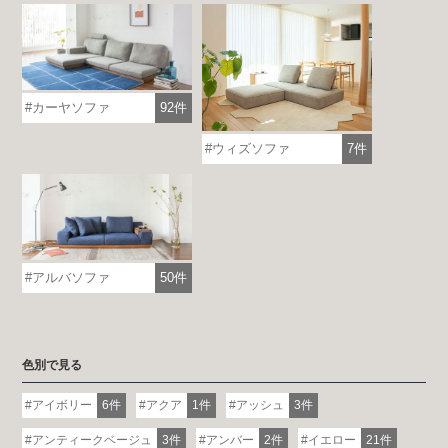
カーヤソファ
92件
ウィズソファ
7件
アルバソファ
50件
色別で見る
アイボリー
6件
アクア
1件
アッシュ
3件
アンティークベージュ
3件
アンバー
2件
イエロー
21件