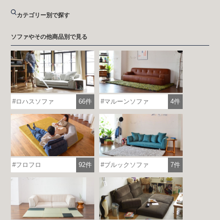
カテゴリー別で探す
ソファやその他商品別で見る
ロハスソファ
66件
マルーンソファ
4件
フロフロ
92件
ブルックソファ
7件