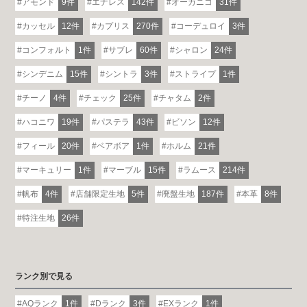
アモンド
9件
エナレス
142件
オーガニコ
31件
カッセル
12件
カプリス
270件
コーデュロイ
3件
コンフォルト
1件
サブレ
60件
シャロン
24件
シンデニム
15件
シントラ
3件
ストライプ
1件
チーノ
4件
チェック
25件
チャタム
2件
ハコニワ
19件
パステラ
43件
ビソン
12件
フィール
20件
ベアボア
1件
ホルム
21件
マーキュリー
1件
マーブル
15件
ラムース
214件
帆布
4件
店舗限定生地
5件
廃盤生地
187件
本革
8件
特注生地
26件
ランク別で見る
AQランク
1件
Dランク
3件
EXランク
1件