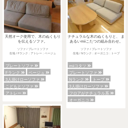
天然オーク使用で、木のぬくもり
ナチュラルな木のぬくもりと、 ま
を伝えるソファ。
あるいmiiこたつの組み合わせ。
ソファ / プレートソファ
ソファ / プレートソファ
生地 / Fランク : アトレー : ベージュ
生地 / Nランク : オーガニコ : トープ
プレートソファ
miiコタツ
Fランク
ベージュ
プレートソファ
3人掛けローソファ
Nランク
トープ
こどもとソファ
3人掛けローソファ
アトレー
フロアがナチュラル系
オーガニコ