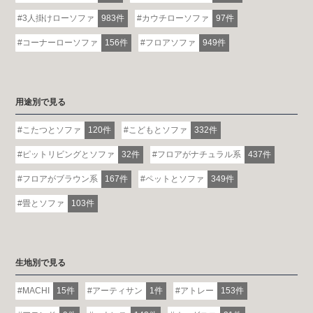
3人掛けローソファ
983件
カウチローソファ
97件
コーナーローソファ
156件
フロアソファ
949件
用途別で見る
こたつとソファ
120件
こどもとソファ
332件
ピットリビングとソファ
32件
フロアがナチュラル系
437件
フロアがブラウン系
167件
ペットとソファ
349件
畳とソファ
103件
生地別で見る
MACHI
15件
アーティサン
1件
アトレー
153件