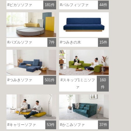
ピカソソファ
181件
パルフィソファ
44件
つみきの木
15件
パズルソファ
7件
つみきソファ
501件
スキップ1ミニソフ
160
ァ
件
キャリーソファ
53件
かこみソファ
37件