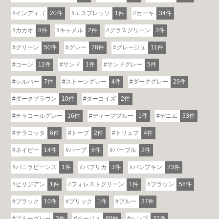
インディゴ
20件
エスプレッソ
1件
カーキ
34件
カカオ
8件
キャメル
2件
グラスグリーン
3件
グリーン
50件
グレー
28件
グレージュ
11件
コーン
12件
サンド
1件
サンドグレー
5件
シルバー
7件
ストーングレー
4件
ダークグレー
29件
ダークブラウン
10件
ターコイズ
2件
チャコールグレー
16件
ディープブルー
1件
デニム
33件
テラコッタ
6件
トープ
2件
トリュフ
4件
ネイビー
14件
ハーブ
6件
パープル
2件
バニラビーンズ
1件
パプリカ
3件
パンプキン
23件
ビリジアン
1件
フォレストグリーン
1件
ブラウン
58件
ブラック
10件
ブリック
1件
ブルー
37件
ブルーグレー
3件
ベージュ
60件
ヘンプ
32件