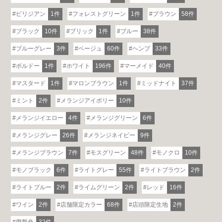
ビリジアン
1件
フォレストグリーン
1件
ブラウン
58件
ブラック
10件
ブリック
1件
ブルー
38件
ブルーグレー
3件
ベージュ
60件
ヘンプ
33件
ボルドー
1件
ホワイト
196件
マーメイド
40件
マスタード
1件
マロンブラウン
1件
ミッドナイト
37件
ミント
2件
メランジアイボリー
10件
メランジイエロー
4件
メランジグリーン
6件
メランジグレー
26件
メランジネイビー
9件
メランジブラウン
7件
モスグリーン
48件
モノクロ
10件
モノブラック
6件
ライトグレー
55件
ライトブラウン
2件
ライトブルー
2件
ライムグリーン
2件
レッド
16件
ワイン
2件
店舗限定カラー
68件
店頭限定生地
2件