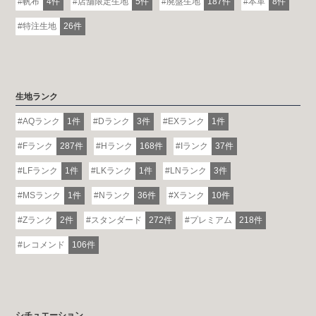
帆布
4件
店舗限定生地
5件
廃盤生地
187件
本革
8件
特注生地
26件
生地ランク
AQランク
1件
Dランク
3件
EXランク
1件
Fランク
287件
Hランク
168件
Iランク
37件
LFランク
1件
LKランク
1件
LNランク
3件
MSランク
1件
Nランク
36件
Xランク
10件
Zランク
2件
スタンダード
272件
プレミアム
218件
レコメンド
106件
シチュエーション