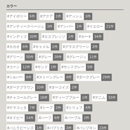
カラー
アイボリー
6件
アクア
1件
アッシュ
3件
アンティークベージュ
3件
アンバー
2件
イエロー
21件
インディゴ
20件
エスプレッソ
1件
カーキ
34件
カカオ
8件
キャメル
2件
グラスグリーン
3件
グリーン
50件
グレー
28件
グレージュ
11件
コーン
12件
サンド
1件
サンドグレー
5件
シルバー
8件
ストーングレー
4件
ダークグレー
29件
ダークブラウン
10件
ターコイズ
2件
チャコールグレー
16件
ディープブルー
1件
デニム
33件
テラコッタ
7件
トープ
2件
トリュフ
4件
ネイビー
14件
ハーブ
6件
パープル
2件
バニラビーンズ
1件
パプリカ
3件
パンプキン
23件