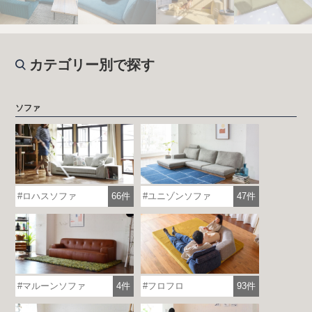
カテゴリー別で探す
ソファ
ロハスソファ
66件
ユニゾンソファ
47件
マルーンソファ
4件
フロフロ
93件