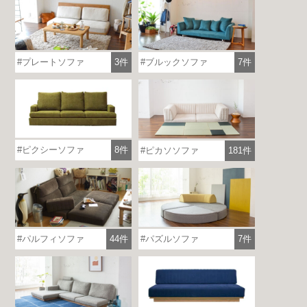
プレートソファ
3件
ブルックソファ
7件
ピクシーソファ
8件
ピカソソファ
181件
パルフィソファ
44件
パズルソファ
7件