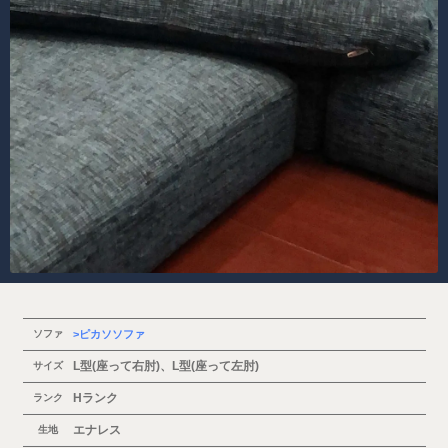
ソファ
ピカソソファ
L型(座って右肘)、L型(座って左肘)
サイズ
Hランク
ランク
エナレス
生地