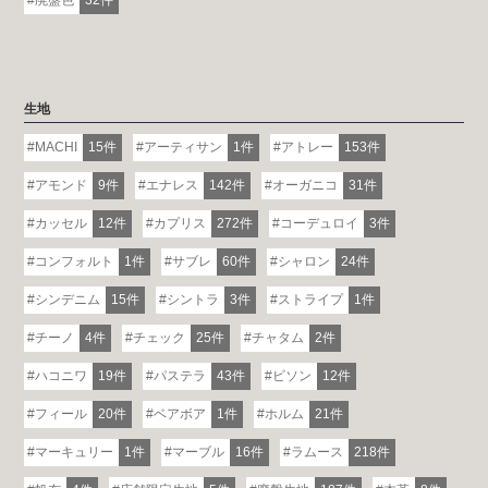
廃盤色
32件
生地
MACHI
15件
アーティサン
1件
アトレー
153件
アモンド
9件
エナレス
142件
オーガニコ
31件
カッセル
12件
カプリス
272件
コーデュロイ
3件
コンフォルト
1件
サブレ
60件
シャロン
24件
シンデニム
15件
シントラ
3件
ストライプ
1件
チーノ
4件
チェック
25件
チャタム
2件
ハコニワ
19件
パステラ
43件
ビソン
12件
フィール
20件
ベアボア
1件
ホルム
21件
マーキュリー
1件
マーブル
16件
ラムース
218件