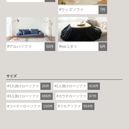
ウィズソファ
7件
アルバソファ
50件
miiコタツ
6件
サイズ
1人掛けローソファ
26件
2人掛けローソファ
419件
3人掛けローソファ
988件
カウチローソファ
97件
コーナーローソファ
156件
フロアソファ
954件