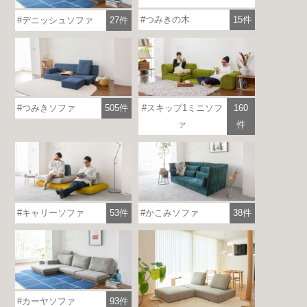
つみきの木
15件
デニッシュソファ
27件
各地で出張ショールームを開催！
この機会にHAREMのソファをお試しくだ
さい。
※一部日時は予約制
詳しくはこちら
つみきソファ
505件
スキップ1ミニソフ
160
ァ
件
キャリーソファ
53件
かこみソファ
38件
カーヤソファ
93件