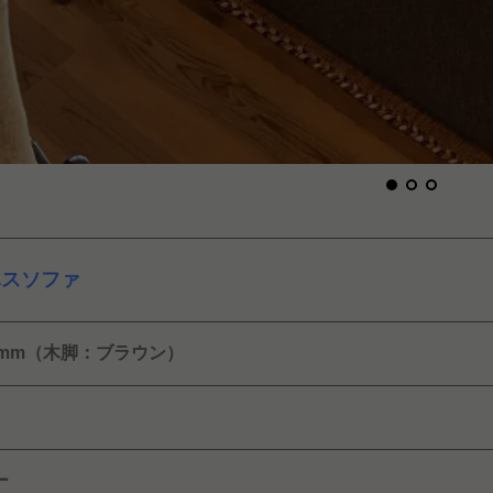
ハスソファ
0mm（木脚：ブラウン）
ク
ー