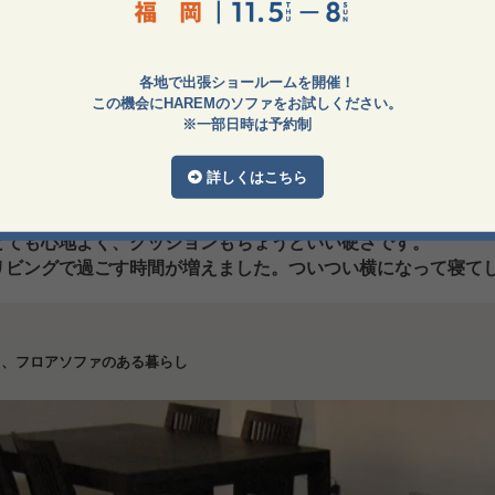
フロアがブラウン系
ペットとソファ
各地で出張ショールームを開催！
この機会にHAREMのソファをお試しください。
※一部日時は予約制
お客様
スタッ
詳しくはこちら
とても心地よく、クッションもちょうどいい硬さです。
リビングで過ごす時間が増えました。ついつい横になって寝て
ァ、フロアソファのある暮らし