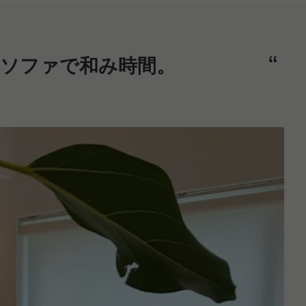
ソファで和み時間。