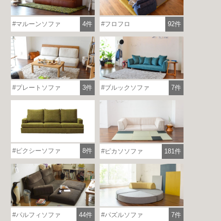
マルーンソファ
4件
フロフロ
92件
プレートソファ
3件
ブルックソファ
7件
ピクシーソファ
8件
ピカソソファ
181件
パルフィソファ
44件
パズルソファ
7件