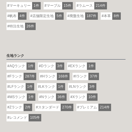
マーキュリー
1件
マーブル
15件
ラムース
214件
帆布
4件
店舗限定生地
5件
廃盤生地
187件
本革
8件
特注生地
26件
生地ランク
AQランク
1件
Dランク
3件
EXランク
1件
Fランク
287件
Hランク
168件
Iランク
37件
LFランク
1件
LKランク
1件
LNランク
3件
MSランク
1件
Nランク
36件
Xランク
10件
Zランク
2件
スタンダード
270件
プレミアム
214件
レコメンド
105件