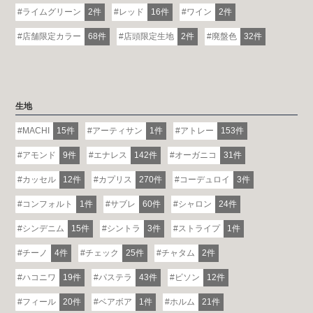
ライムグリーン
2件
レッド
16件
ワイン
2件
店舗限定カラー
68件
店頭限定生地
2件
廃盤色
32件
生地
MACHI
15件
アーティサン
1件
アトレー
153件
アモンド
9件
エナレス
142件
オーガニコ
31件
カッセル
12件
カプリス
270件
コーデュロイ
3件
コンフォルト
1件
サブレ
60件
シャロン
24件
シンデニム
15件
シントラ
3件
ストライプ
1件
チーノ
4件
チェック
25件
チャタム
2件
ハコニワ
19件
パステラ
43件
ビソン
12件
フィール
20件
ベアボア
1件
ホルム
21件