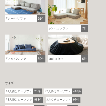
カーヤソファ
92件
ウィズソファ
7件
アルバソファ
50件
miiコタツ
6件
サイズ
1人掛けローソファ
25件
2人掛けローソファ
418件
3人掛けローソファ
983件
カウチローソファ
97件