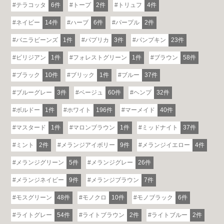
テラコッタ
6件
トープ
2件
トリュフ
4件
ネイビー
14件
ハーブ
6件
パープル
2件
バニラビーンズ
1件
パプリカ
3件
パンプキン
23件
ビリジアン
1件
フォレストグリーン
1件
ブラウン
58件
ブラック
10件
ブリック
1件
ブルー
37件
ブルーグレー
3件
ベージュ
60件
ヘンプ
32件
ボルドー
1件
ホワイト
196件
マーメイド
40件
マスタード
1件
マロンブラウン
1件
ミッドナイト
37件
ミント
2件
メランジアイボリー
9件
メランジイエロー
4件
メランジグリーン
5件
メランジグレー
26件
メランジネイビー
9件
メランジブラウン
7件
モスグリーン
48件
モノクロ
10件
モノブラック
6件
ライトグレー
54件
ライトブラウン
2件
ライトブルー
2件