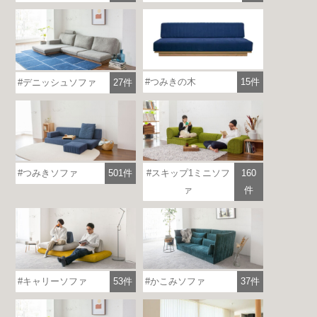
各地で出張ショールームを開催！
この機会にHAREMのソファをお試しくだ
さい。
※一部日時は予約制
つみきの木
15件
デニッシュソファ
27件
詳しくはこちら
つみきソファ
501件
スキップ1ミニソフ
160
ァ
件
キャリーソファ
53件
かこみソファ
37件