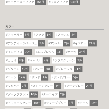
コーナーローソファ
156件
フロアソファ
949件
カラー
アイボリー
6件
アクア
1件
アッシュ
3件
アンティークベージュ
3件
アンバー
2件
イエロー
21件
インディゴ
20件
エスプレッソ
1件
カーキ
34件
カカオ
8件
キャメル
2件
グラスグリーン
3件
グリーン
50件
グレー
28件
グレージュ
11件
コーン
12件
サンド
1件
サンドグレー
5件
シルバー
7件
ストーングレー
4件
ダークグレー
29件
ダークブラウン
10件
ターコイズ
2件
チャコールグレー
16件
ディープブルー
1件
デニム
33件