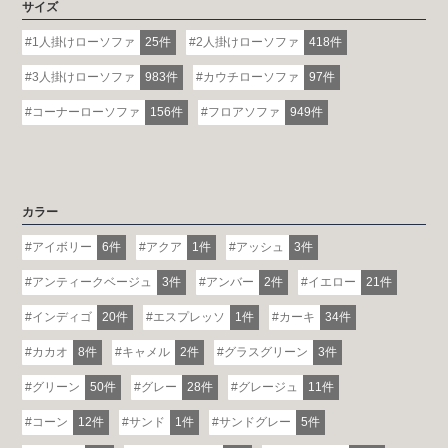
サイズ
1人掛けローソファ
25件
2人掛けローソファ
418件
3人掛けローソファ
983件
カウチローソファ
97件
コーナーローソファ
156件
フロアソファ
949件
カラー
アイボリー
6件
アクア
1件
アッシュ
3件
アンティークベージュ
3件
アンバー
2件
イエロー
21件
インディゴ
20件
エスプレッソ
1件
カーキ
34件
カカオ
8件
キャメル
2件
グラスグリーン
3件
グリーン
50件
グレー
28件
グレージュ
11件
コーン
12件
サンド
1件
サンドグレー
5件