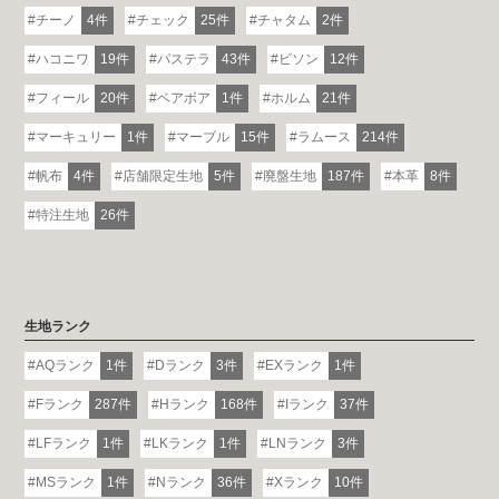
チーノ
4件
チェック
25件
チャタム
2件
ハコニワ
19件
パステラ
43件
ビソン
12件
フィール
20件
ベアボア
1件
ホルム
21件
マーキュリー
1件
マーブル
15件
ラムース
214件
帆布
4件
店舗限定生地
5件
廃盤生地
187件
本革
8件
特注生地
26件
生地ランク
AQランク
1件
Dランク
3件
EXランク
1件
Fランク
287件
Hランク
168件
Iランク
37件
LFランク
1件
LKランク
1件
LNランク
3件
MSランク
1件
Nランク
36件
Xランク
10件