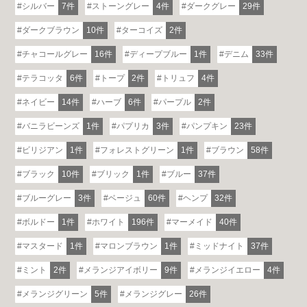
シルバー
7件
ストーングレー
4件
ダークグレー
29件
ダークブラウン
10件
ターコイズ
2件
チャコールグレー
16件
ディープブルー
1件
デニム
33件
テラコッタ
6件
トープ
2件
トリュフ
4件
ネイビー
14件
ハーブ
6件
パープル
2件
バニラビーンズ
1件
パプリカ
3件
パンプキン
23件
ビリジアン
1件
フォレストグリーン
1件
ブラウン
58件
ブラック
10件
ブリック
1件
ブルー
37件
ブルーグレー
3件
ベージュ
60件
ヘンプ
32件
ボルドー
1件
ホワイト
196件
マーメイド
40件
マスタード
1件
マロンブラウン
1件
ミッドナイト
37件
ミント
2件
メランジアイボリー
9件
メランジイエロー
4件
メランジグリーン
5件
メランジグレー
26件