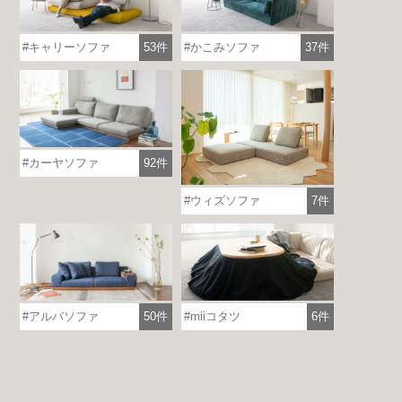
キャリーソファ
53件
かこみソファ
37件
カーヤソファ
92件
ウィズソファ
7件
各地で出張ショールームを開催！
この機会にHAREMのソファをお試しくだ
アルバソファ
50件
miiコタツ
6件
さい。
※一部日時は予約制
詳しくはこちら