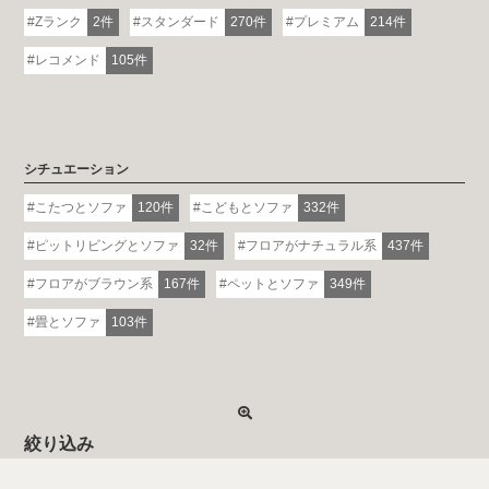
Zランク
2件
スタンダード
270件
プレミアム
214件
レコメンド
105件
シチュエーション
こたつとソファ
120件
こどもとソファ
332件
ピットリビングとソファ
32件
フロアがナチュラル系
437件
フロアがブラウン系
167件
ペットとソファ
349件
畳とソファ
103件
絞り込み