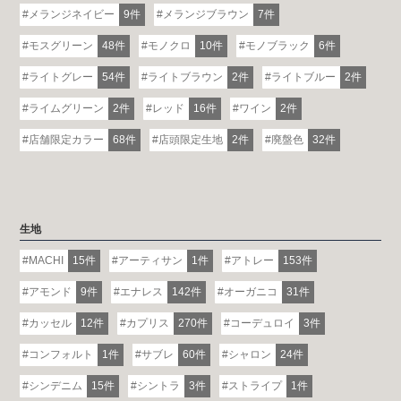
メランジネイビー
9件
メランジブラウン
7件
モスグリーン
48件
モノクロ
10件
モノブラック
6件
ライトグレー
54件
ライトブラウン
2件
ライトブルー
2件
ライムグリーン
2件
レッド
16件
ワイン
2件
店舗限定カラー
68件
店頭限定生地
2件
廃盤色
32件
生地
MACHI
15件
アーティサン
1件
アトレー
153件
アモンド
9件
エナレス
142件
オーガニコ
31件
カッセル
12件
カプリス
270件
コーデュロイ
3件
コンフォルト
1件
サブレ
60件
シャロン
24件
シンデニム
15件
シントラ
3件
ストライプ
1件