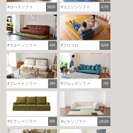
ロハスソファ
66件
ユニゾンソファ
47件
マルーンソファ
4件
フロフロ
92件
プレートソファ
3件
ブルックソファ
7件
ピクシーソファ
8件
ピカソソファ
181件