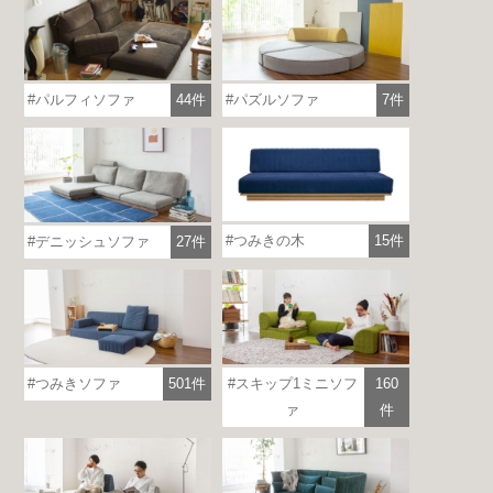
パルフィソファ
44件
パズルソファ
7件
つみきの木
15件
デニッシュソファ
27件
つみきソファ
501件
スキップ1ミニソフ
160
ァ
件