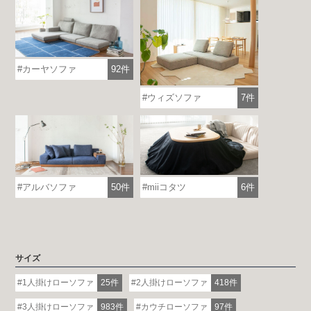
カーヤソファ
92件
ウィズソファ
7件
アルバソファ
50件
miiコタツ
6件
各地で出張ショールームを開催！
この機会にHAREMのソファをお試しくだ
さい。
※一部日時は予約制
サイズ
詳しくはこちら
1人掛けローソファ
25件
2人掛けローソファ
418件
3人掛けローソファ
983件
カウチローソファ
97件