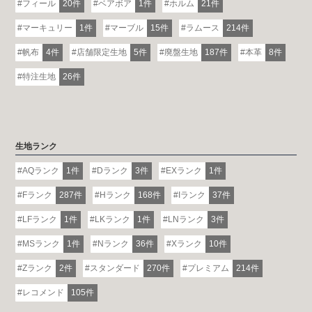
フィール
20件
ベアボア
1件
ホルム
21件
マーキュリー
1件
マーブル
15件
ラムース
214件
帆布
4件
店舗限定生地
5件
廃盤生地
187件
本革
8件
特注生地
26件
生地ランク
AQランク
1件
Dランク
3件
EXランク
1件
Fランク
287件
Hランク
168件
Iランク
37件
LFランク
1件
LKランク
1件
LNランク
3件
MSランク
1件
Nランク
36件
Xランク
10件
Zランク
2件
スタンダード
270件
プレミアム
214件
レコメンド
105件