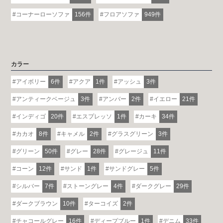
コーナーローソファ
156件
フロアソファ
949件
カラー
アイボリー
6件
アクア
1件
アッシュ
3件
アンティークベージュ
3件
アンバー
2件
イエロー
21件
インディゴ
20件
エスプレッソ
1件
カーキ
34件
カカオ
8件
キャメル
2件
グラスグリーン
3件
グリーン
50件
グレー
28件
グレージュ
11件
コーン
12件
サンド
1件
サンドグレー
5件
シルバー
7件
ストーングレー
4件
ダークグレー
29件
ダークブラウン
10件
ターコイズ
2件
チャコールグレー
16件
ディープブルー
1件
デニム
33件