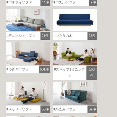
パルフィソファ
44件
パズルソファ
7件
つみきの木
15件
デニッシュソファ
27件
つみきソファ
501件
スキップ1ミニソフ
160
ァ
件
キャリーソファ
53件
かこみソファ
37件