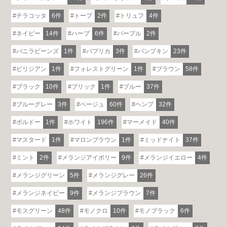
テラコッタ
6件
トープ
2件
トリュフ
4件
ネイビー
14件
ハーブ
6件
パープル
2件
バニラビーンズ
1件
パプリカ
3件
パンプキン
23件
ビリジアン
1件
フォレストグリーン
1件
ブラウン
58件
ブラック
10件
ブリック
1件
ブルー
37件
ブルーグレー
3件
ベージュ
60件
ヘンプ
32件
ボルドー
1件
ホワイト
196件
マーメイド
40件
マスタード
1件
マロンブラウン
1件
ミッドナイト
37件
ミント
2件
メランジアイボリー
9件
メランジイエロー
4件
メランジグリーン
5件
メランジグレー
26件
メランジネイビー
9件
メランジブラウン
7件
モスグリーン
48件
モノクロ
10件
モノブラック
6件