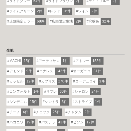
ライトグレー
54件
ライトブラウン
2件
ライトブルー
2件
ライムグリーン
2件
レッド
16件
ワイン
2件
店舗限定カラー
68件
店頭限定生地
2件
廃盤色
32件
生地
MACHI
15件
アーティサン
1件
アトレー
153件
アモンド
9件
エナレス
142件
オーガニコ
31件
カッセル
12件
カプリス
270件
コーデュロイ
3件
コンフォルト
1件
サブレ
60件
シャロン
24件
シンデニム
15件
シントラ
3件
ストライプ
1件
チーノ
4件
チェック
25件
チャタム
2件
ハコニワ
19件
パステラ
43件
ビソン
12件