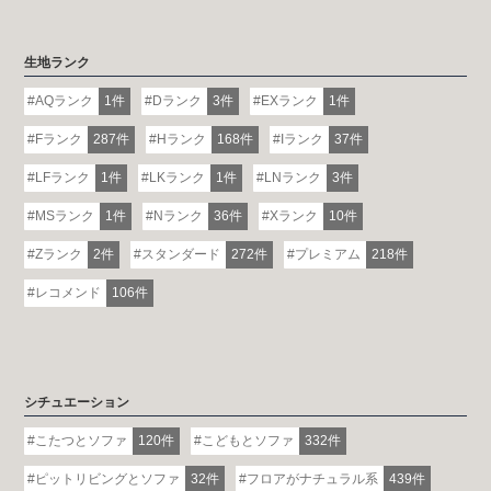
生地ランク
AQランク
1件
Dランク
3件
EXランク
1件
Fランク
287件
Hランク
168件
Iランク
37件
LFランク
1件
LKランク
1件
LNランク
3件
MSランク
1件
Nランク
36件
Xランク
10件
Zランク
2件
スタンダード
272件
プレミアム
218件
レコメンド
106件
シチュエーション
こたつとソファ
120件
こどもとソファ
332件
ピットリビングとソファ
32件
フロアがナチュラル系
439件