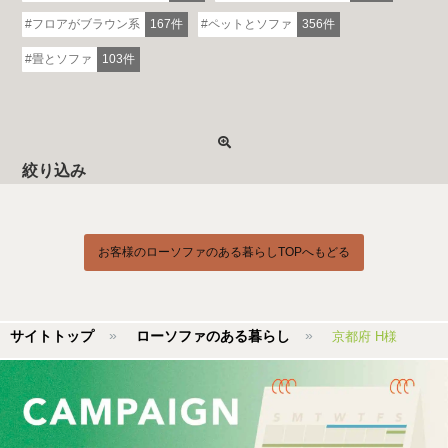
フロアがブラウン系
167件
ペットとソファ
356件
畳とソファ
103件
絞り込み
お客様のローソファのある暮らしTOPへもどる
サイトトップ
ローソファのある暮らし
京都府 H様