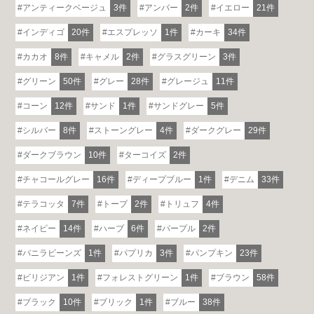
アンティークベージュ
3件
アンバー
2件
イエロー
21件
インディゴ
20件
エスプレッソ
1件
カーキ
34件
カカオ
8件
キャメル
2件
グラスグリーン
3件
グリーン
50件
グレー
28件
グレージュ
11件
コーン
12件
サンド
1件
サンドグレー
5件
シルバー
8件
ストーングレー
4件
ダークグレー
29件
ダークブラウン
10件
ターコイズ
2件
チャコールグレー
16件
ディープブルー
1件
デニム
33件
テラコッタ
7件
トープ
2件
トリュフ
4件
ネイビー
14件
ハーブ
6件
パープル
2件
バニラビーンズ
1件
パプリカ
3件
パンプキン
23件
ビリジアン
1件
フォレストグリーン
1件
ブラウン
58件
ブラック
10件
ブリック
1件
ブルー
38件