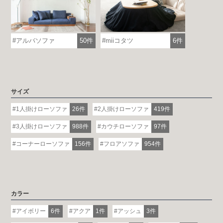
アルバソファ
50件
miiコタツ
6件
サイズ
各地で出張ショールームを開催！
1人掛けローソファ
26件
2人掛けローソファ
419件
この機会にHAREMのソファをお試しくだ
さい。
3人掛けローソファ
988件
カウチローソファ
97件
※一部日時は予約制
コーナーローソファ
156件
フロアソファ
954件
詳しくはこちら
カラー
アイボリー
6件
アクア
1件
アッシュ
3件