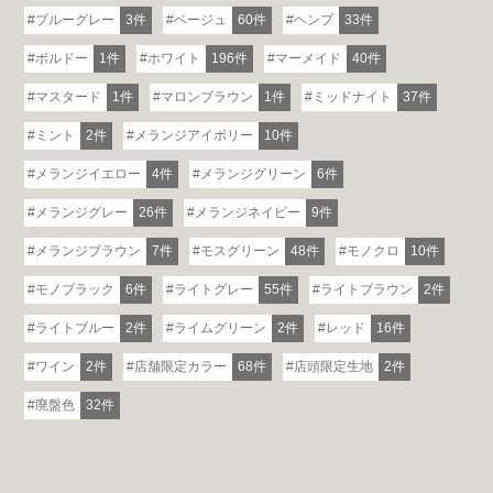
ブルーグレー
3件
ベージュ
60件
ヘンプ
33件
ボルドー
1件
ホワイト
196件
マーメイド
40件
マスタード
1件
マロンブラウン
1件
ミッドナイト
37件
ミント
2件
メランジアイボリー
10件
メランジイエロー
4件
メランジグリーン
6件
メランジグレー
26件
メランジネイビー
9件
メランジブラウン
7件
モスグリーン
48件
モノクロ
10件
モノブラック
6件
ライトグレー
55件
ライトブラウン
2件
ライトブルー
2件
ライムグリーン
2件
レッド
16件
ワイン
2件
店舗限定カラー
68件
店頭限定生地
2件
廃盤色
32件