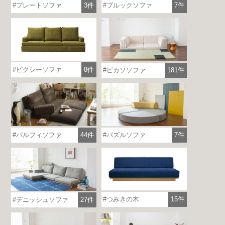
プレートソファ
3件
ブルックソファ
7件
ピクシーソファ
8件
ピカソソファ
181件
パルフィソファ
44件
パズルソファ
7件
つみきの木
15件
デニッシュソファ
27件