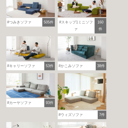
つみきソファ
505件
スキップ1ミニソフ
160
ァ
件
キャリーソファ
53件
かこみソファ
38件
カーヤソファ
93件
ウィズソファ
7件