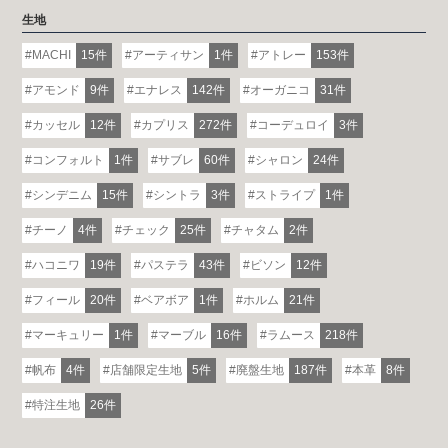
生地
MACHI
15件
アーティサン
1件
アトレー
153件
アモンド
9件
エナレス
142件
オーガニコ
31件
カッセル
12件
カプリス
272件
コーデュロイ
3件
コンフォルト
1件
サブレ
60件
シャロン
24件
シンデニム
15件
シントラ
3件
ストライプ
1件
チーノ
4件
チェック
25件
チャタム
2件
ハコニワ
19件
パステラ
43件
ビソン
12件
フィール
20件
ベアボア
1件
ホルム
21件
マーキュリー
1件
マーブル
16件
ラムース
218件
帆布
4件
店舗限定生地
5件
廃盤生地
187件
本革
8件
特注生地
26件