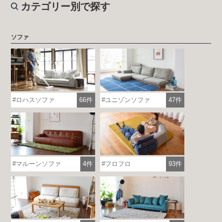
カテゴリー別で探す
ソファ
ロハスソファ
66件
ユニゾンソファ
47件
マルーンソファ
4件
フロフロ
93件