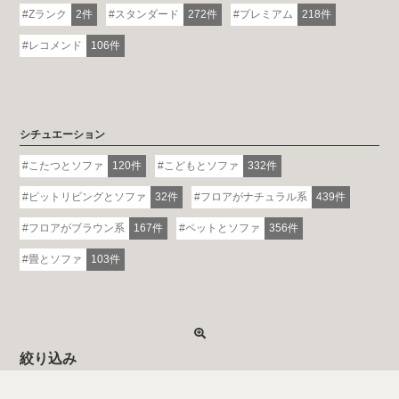
Zランク
2件
スタンダード
272件
プレミアム
218件
レコメンド
106件
シチュエーション
こたつとソファ
120件
こどもとソファ
332件
ピットリビングとソファ
32件
フロアがナチュラル系
439件
フロアがブラウン系
167件
ペットとソファ
356件
畳とソファ
103件
絞り込み