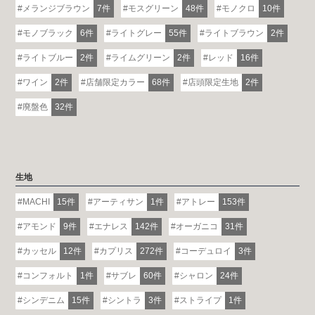
メランジブラウン
7件
モスグリーン
48件
モノクロ
10件
モノブラック
6件
ライトグレー
55件
ライトブラウン
2件
ライトブルー
2件
ライムグリーン
2件
レッド
16件
ワイン
2件
店舗限定カラー
68件
店頭限定生地
2件
廃盤色
32件
生地
MACHI
15件
アーティサン
1件
アトレー
153件
アモンド
9件
エナレス
142件
オーガニコ
31件
カッセル
12件
カプリス
272件
コーデュロイ
3件
コンフォルト
1件
サブレ
60件
シャロン
24件
シンデニム
15件
シントラ
3件
ストライプ
1件