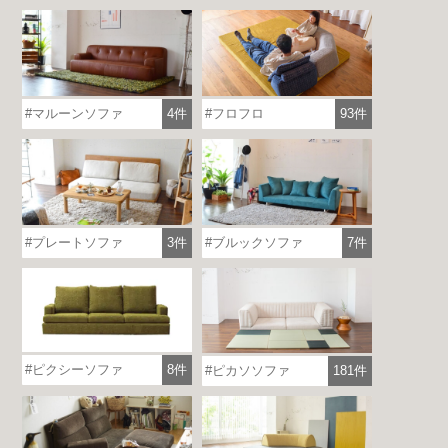
マルーンソファ
4件
フロフロ
93件
プレートソファ
3件
ブルックソファ
7件
ピクシーソファ
8件
ピカソソファ
181件