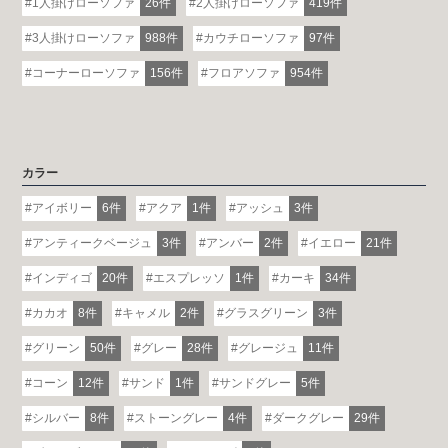
1人掛けローソファ
26件
2人掛けローソファ
419件
3人掛けローソファ
988件
カウチローソファ
97件
コーナーローソファ
156件
フロアソファ
954件
カラー
アイボリー
6件
アクア
1件
アッシュ
3件
アンティークベージュ
3件
アンバー
2件
イエロー
21件
インディゴ
20件
エスプレッソ
1件
カーキ
34件
カカオ
8件
キャメル
2件
グラスグリーン
3件
グリーン
50件
グレー
28件
グレージュ
11件
コーン
12件
サンド
1件
サンドグレー
5件
シルバー
8件
ストーングレー
4件
ダークグレー
29件