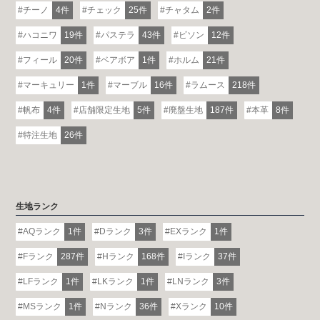
チーノ
4件
チェック
25件
チャタム
2件
ハコニワ
19件
パステラ
43件
ビソン
12件
フィール
20件
ベアボア
1件
ホルム
21件
マーキュリー
1件
マーブル
16件
ラムース
218件
帆布
4件
店舗限定生地
5件
廃盤生地
187件
本革
8件
特注生地
26件
生地ランク
AQランク
1件
Dランク
3件
EXランク
1件
Fランク
287件
Hランク
168件
Iランク
37件
LFランク
1件
LKランク
1件
LNランク
3件
MSランク
1件
Nランク
36件
Xランク
10件