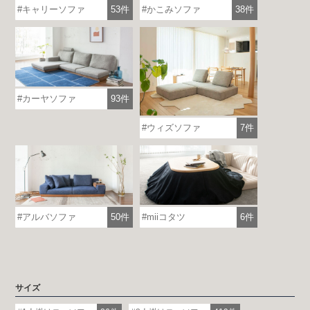
キャリーソファ
53件
かこみソファ
38件
カーヤソファ
93件
ウィズソファ
7件
アルバソファ
50件
miiコタツ
6件
各地で出張ショールームを開催！
この機会にHAREMのソファをお試しくだ
さい。
※一部日時は予約制
サイズ
詳しくはこちら