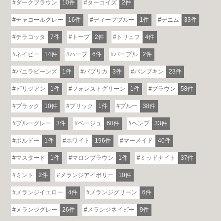
ダークブラウン
10件
ターコイズ
2件
チャコールグレー
16件
ディープブルー
1件
デニム
33件
テラコッタ
7件
トープ
2件
トリュフ
4件
ネイビー
14件
ハーブ
6件
パープル
2件
バニラビーンズ
1件
パプリカ
3件
パンプキン
23件
ビリジアン
1件
フォレストグリーン
1件
ブラウン
58件
ブラック
10件
ブリック
1件
ブルー
38件
ブルーグレー
3件
ベージュ
60件
ヘンプ
33件
ボルドー
1件
ホワイト
196件
マーメイド
40件
マスタード
1件
マロンブラウン
1件
ミッドナイト
37件
ミント
2件
メランジアイボリー
10件
メランジイエロー
4件
メランジグリーン
6件
メランジグレー
26件
メランジネイビー
9件