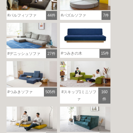
パルフィソファ
44件
パズルソファ
7件
つみきの木
15件
デニッシュソファ
27件
つみきソファ
505件
スキップ1ミニソフ
160
ァ
件