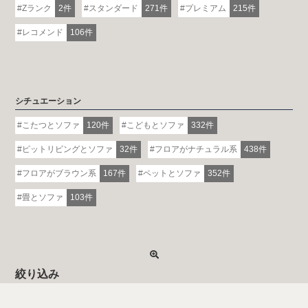
Zランク
2件
スタンダード
271件
プレミアム
215件
レコメンド
106件
シチュエーション
こたつとソファ
120件
こどもとソファ
332件
ピットリビングとソファ
32件
フロアがナチュラル系
438件
フロアがブラウン系
167件
ペットとソファ
352件
畳とソファ
103件
絞り込み