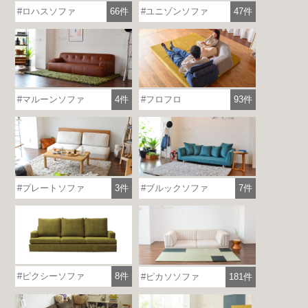
ロハスソファ
66件
ユニゾンソファ
47件
マルーンソファ
4件
フロフロ
93件
プレートソファ
3件
ブルックソファ
7件
ピクシーソファ
8件
ピカソソファ
181件