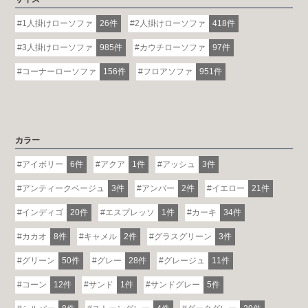
1人掛けローソファ
26件
2人掛けローソファ
418件
3人掛けローソファ
985件
カウチローソファ
97件
コーナーローソファ
156件
フロアソファ
951件
カラー
アイボリー
6件
アクア
1件
アッシュ
3件
アンティークベージュ
3件
アンバー
2件
イエロー
21件
インディゴ
20件
エスプレッソ
1件
カーキ
34件
カカオ
8件
キャメル
2件
グラスグリーン
3件
グリーン
50件
グレー
28件
グレージュ
11件
コーン
12件
サンド
1件
サンドグレー
5件