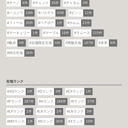
チーノ
4件
チェック
25件
チャタム
2件
ハコニワ
19件
パステラ
43件
ビソン
12件
フィール
20件
ベアボア
1件
ホルム
21件
マーキュリー
1件
マーブル
16件
ラムース
215件
帆布
4件
店舗限定生地
5件
廃盤生地
187件
本革
8件
特注生地
26件
生地ランク
AQランク
1件
Dランク
3件
EXランク
1件
Fランク
287件
Hランク
168件
Iランク
37件
LFランク
1件
LKランク
1件
LNランク
3件
MSランク
1件
Nランク
36件
Xランク
10件