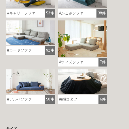
キャリーソファ
53件
かこみソファ
38件
カーヤソファ
92件
ウィズソファ
7件
アルバソファ
50件
miiコタツ
6件
サイズ