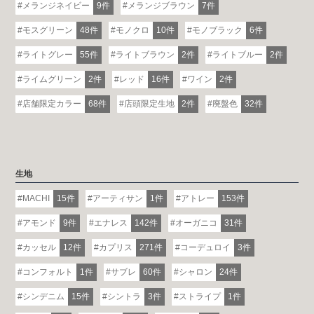
メランジネイビー
9件
メランジブラウン
7件
モスグリーン
48件
モノクロ
10件
モノブラック
6件
ライトグレー
55件
ライトブラウン
2件
ライトブルー
2件
ライムグリーン
2件
レッド
16件
ワイン
2件
店舗限定カラー
68件
店頭限定生地
2件
廃盤色
32件
生地
MACHI
15件
アーティサン
1件
アトレー
153件
アモンド
9件
エナレス
142件
オーガニコ
31件
カッセル
12件
カプリス
271件
コーデュロイ
3件
コンフォルト
1件
サブレ
60件
シャロン
24件
シンデニム
15件
シントラ
3件
ストライプ
1件