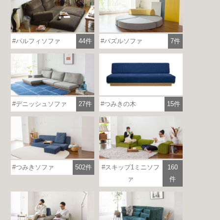
パルフィソファ
44件
パズルソファ
7件
各地で出張ショールームを開催！
この機会にHAREMのソファをお試しくだ
さい。
※一部日時は予約制
詳しくはこちら
つみきの木
15件
デニッシュソファ
27件
つみきソファ
502件
スキップ1ミニソフ
160
ァ
件