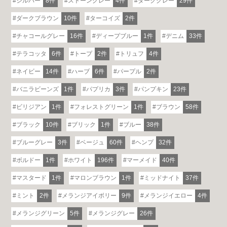
シルバー
8件
ストーングレー
4件
ダークグレー
29件
ダークブラウン
10件
ターコイズ
2件
チャコールグレー
16件
ディープブルー
1件
デニム
33件
テラコッタ
6件
トープ
2件
トリュフ
4件
ネイビー
14件
ハーブ
6件
パープル
2件
バニラビーンズ
1件
パプリカ
3件
パンプキン
23件
ビリジアン
1件
フォレストグリーン
1件
ブラウン
58件
ブラック
10件
ブリック
1件
ブルー
38件
ブルーグレー
3件
ベージュ
60件
ヘンプ
32件
ボルドー
1件
ホワイト
196件
マーメイド
40件
マスタード
1件
マロンブラウン
1件
ミッドナイト
37件
ミント
2件
メランジアイボリー
9件
メランジイエロー
4件
メランジグリーン
5件
メランジグレー
26件