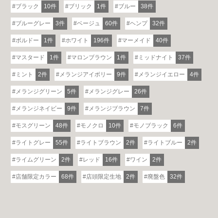
ブラック
10件
ブリック
1件
ブルー
38件
ブルーグレー
3件
ベージュ
60件
ヘンプ
32件
ボルドー
1件
ホワイト
196件
マーメイド
40件
マスタード
1件
マロンブラウン
1件
ミッドナイト
37件
ミント
2件
メランジアイボリー
9件
メランジイエロー
4件
メランジグリーン
5件
メランジグレー
26件
メランジネイビー
9件
メランジブラウン
7件
モスグリーン
48件
モノクロ
10件
モノブラック
6件
ライトグレー
55件
ライトブラウン
2件
ライトブルー
2件
ライムグリーン
2件
レッド
16件
ワイン
2件
店舗限定カラー
68件
店頭限定生地
2件
廃盤色
32件