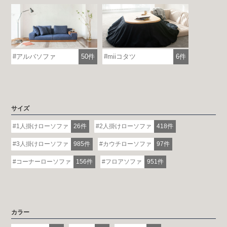
アルバソファ
50件
miiコタツ
6件
各地で出張ショールームを開催！
サイズ
この機会にHAREMのソファをお試しくだ
さい。
1人掛けローソファ
26件
2人掛けローソファ
418件
※一部日時は予約制
3人掛けローソファ
985件
カウチローソファ
97件
詳しくはこちら
コーナーローソファ
156件
フロアソファ
951件
カラー