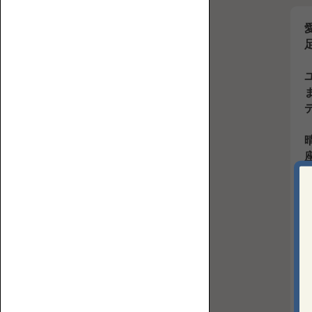
【特
誰
集】
カ
が
ソ
ウ
座
フ
チ
る？
ァ
ロ
ど
の
ー
ん
選
ソ
な
び
フ
部
方
ァ
屋
に
置
く？
ソ
フ
ァ
の
フ