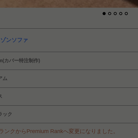
ニゾンソファ
mm(カバー特注制作)
アム
ス
ラック
ンクからPremium Rankへ変更になりました。