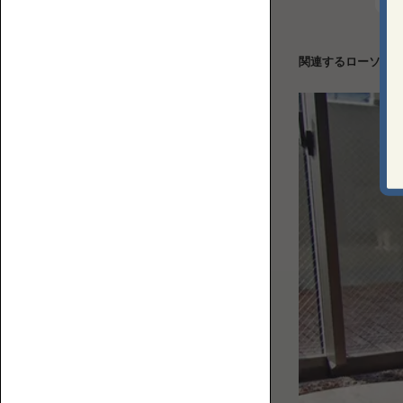
上
ロ
で
ア
何
ソ
関連するローソフ
を
フ
す
ァ
る？
ベ
ス
ト
な
ソ
フ
ァ
コ
を
ー
選
ナ
ぶ
ー
た
ロ
め
ー
の
ソ