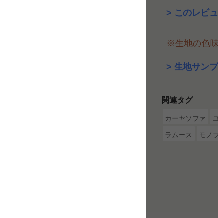
2P【2
介
このレビュ
人
す
掛
る
※生地の色
け】
ウ
ェ
生地サンプ
ブ
マ
ガ
関連タグ
ジ
ン
カーヤソファ
で
3P【3
ラムース
モノ
す。
人
掛
け】