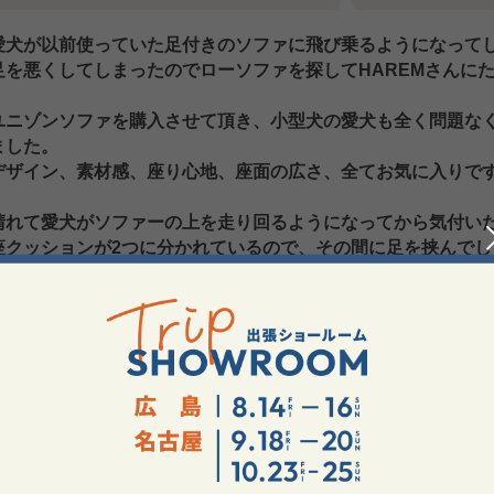
愛犬が以前使っていた足付きのソファに飛び乗るようになって
足を悪くしてしまったのでローソファを探してHAREMさんに
ユニゾンソファを購入させて頂き、小型犬の愛犬も全く問題な
ました。
デザイン、素材感、座り心地、座面の広さ、全てお気に入りで
晴れて愛犬がソファーの上を走り回るようになってから気付い
座クッションが2つに分かれているので、その間に足を挟んでし
駄目元でHAREMさんに相談させて頂きました。
明らかにこちらのリサーチ不足で起っていることにも関わらず
最終的に座クッションカバーを2つつなげたものを特注で作って
今では生まれ変わった我が家のユニゾンソファの上を愛犬が元
今回の特注のカバーの出来も申し分ありませんでしたが、スタ
本当に有難うございます。