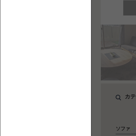
【特
ペ
集】
ッ
ペ
ト
ッ
と
ト
人
替
と
に
え
ロ
優
カ
ー
し
バ
ソ
い
ー
フ
ロ
ァ
カテ
ー
ソ
フ
ァ
の
ソファ
選