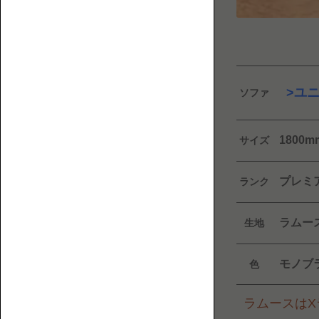
フ
覧
ァ
と
床
暮
ユ
ソファ
ら
し
に
1800
サイズ
ま
1P【1
つ
人
わ
掛
プレミ
ランク
る
け】
人・
ラムー
生地
も
の・
モノブ
色
こ
と
を
ラムースはXラ
紹