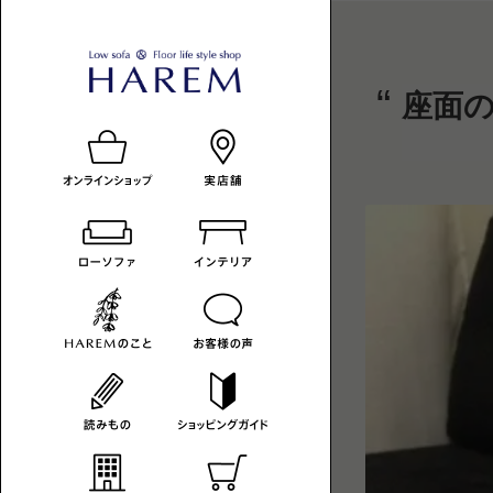
ロ
HAREM
ロ
座面
ー
ー
の
ソ
フ
ソ
読
ァ
フ
み
の
あ
ァ
も
る
暮
-
の
ら
カ
し
へ
テ
ゴ