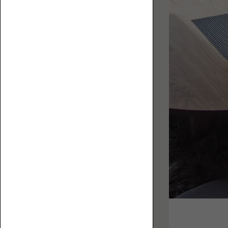
お
フ
役
ァ
立
ち
コ
ラ
ム
を
集
ハ
め
イ
ま
バ
し
ッ
た。
ク
ロ
ー
ソ
フ
ァ