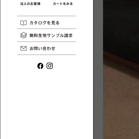
リ
一
HAREM
コ
MAGAZINE
覧
ラ
ム
や
イ
ン
タ
ビ
ュ
ー
ロ
な
ー
ど、
ソ
ロ
フ
ー
ァ
ソ
一