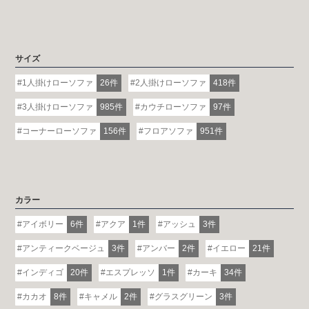
詳しくはこちら
サイズ
1人掛けローソファ
26件
2人掛けローソファ
418件
3人掛けローソファ
985件
カウチローソファ
97件
コーナーローソファ
156件
フロアソファ
951件
カラー
アイボリー
6件
アクア
1件
アッシュ
3件
アンティークベージュ
3件
アンバー
2件
イエロー
21件
インディゴ
20件
エスプレッソ
1件
カーキ
34件
カカオ
8件
キャメル
2件
グラスグリーン
3件