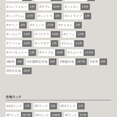
コンフォルト
1件
サブレ
60件
シャロン
24件
シンデニム
15件
シントラ
3件
ストライプ
1件
チーノ
4件
チェック
25件
チャタム
2件
ハコニワ
19件
パステラ
43件
ビソン
12件
フィール
20件
ベアボア
1件
ホルム
21件
マーキュリー
1件
マーブル
16件
ラムース
215件
帆布
4件
店舗限定生地
5件
廃盤生地
187件
本革
8件
特注生地
26件
生地ランク
AQランク
1件
Dランク
3件
EXランク
1件
Fランク
287件
Hランク
168件
Iランク
37件