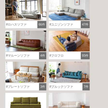
ロハスソファ
66件
ユニゾンソファ
47件
マルーンソファ
4件
フロフロ
93件
プレートソファ
3件
ブルックソファ
7件