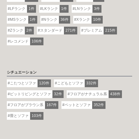
LFランク
1件
LKランク
1件
LNランク
3件
MSランク
1件
Nランク
36件
Xランク
10件
Zランク
2件
スタンダード
271件
プレミアム
215件
レコメンド
106件
シチュエーション
こたつとソファ
120件
こどもとソファ
332件
ピットリビングとソファ
32件
フロアがナチュラル系
438件
フロアがブラウン系
167件
ペットとソファ
352件
畳とソファ
103件