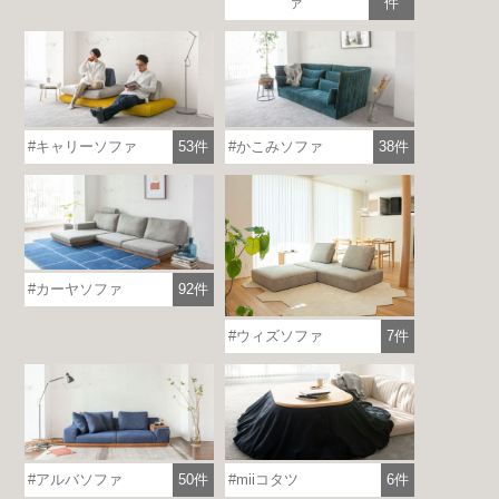
ァ
件
キャリーソファ
53件
かこみソファ
38件
カーヤソファ
92件
ウィズソファ
7件
各地で出張ショールームを開催！
この機会にHAREMのソファをお試しくだ
さい。
※一部日時は予約制
アルバソファ
50件
miiコタツ
6件