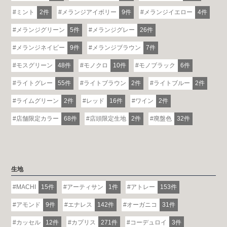
ミント
2件
メランジアイボリー
9件
メランジイエロー
4件
メランジグリーン
5件
メランジグレー
26件
メランジネイビー
9件
メランジブラウン
7件
モスグリーン
48件
モノクロ
10件
モノブラック
6件
ライトグレー
55件
ライトブラウン
2件
ライトブルー
2件
ライムグリーン
2件
レッド
16件
ワイン
2件
店舗限定カラー
68件
店頭限定生地
2件
廃盤色
32件
生地
MACHI
15件
アーティサン
1件
アトレー
153件
アモンド
9件
エナレス
142件
オーガニコ
31件
カッセル
12件
カプリス
271件
コーデュロイ
3件