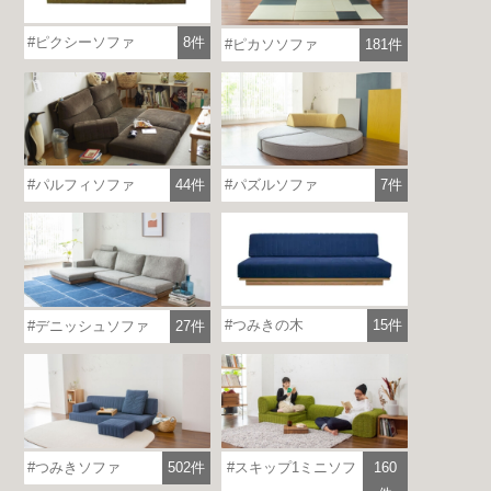
ピクシーソファ
8件
ピカソソファ
181件
パルフィソファ
44件
パズルソファ
7件
つみきの木
15件
デニッシュソファ
27件
つみきソファ
502件
スキップ1ミニソフ
160