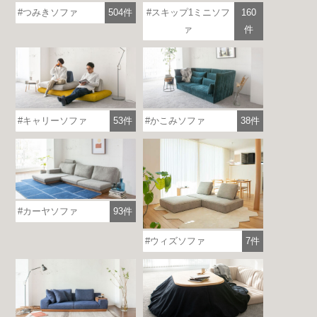
つみきソファ
504件
スキップ1ミニソフ
160
ァ
件
キャリーソファ
53件
かこみソファ
38件
各地で出張ショールームを開催！
この機会にHAREMのソファをお試しくだ
さい。
※一部日時は予約制
詳しくはこちら
カーヤソファ
93件
ウィズソファ
7件