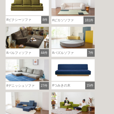
ピクシーソファ
8件
ピカソソファ
181件
パルフィソファ
44件
パズルソファ
7件
つみきの木
15件
デニッシュソファ
27件