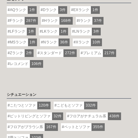
AQランク
1件
Dランク
3件
EXランク
1件
Fランク
287件
Hランク
168件
Iランク
37件
LFランク
1件
LKランク
1件
LNランク
3件
MSランク
1件
Nランク
36件
Xランク
10件
Zランク
2件
スタンダード
272件
プレミアム
217件
レコメンド
106件
シチュエーション
こたつとソファ
120件
こどもとソファ
332件
ピットリビングとソファ
32件
フロアがナチュラル系
438件
フロアがブラウン系
167件
ペットとソファ
355件
畳とソファ
103件