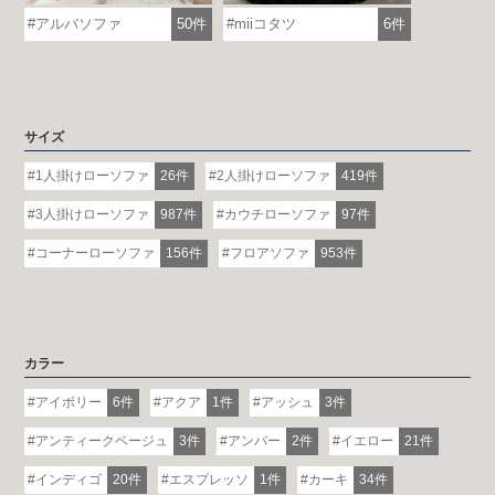
アルバソファ
50件
miiコタツ
6件
サイズ
1人掛けローソファ
26件
2人掛けローソファ
419件
3人掛けローソファ
987件
カウチローソファ
97件
コーナーローソファ
156件
フロアソファ
953件
カラー
アイボリー
6件
アクア
1件
アッシュ
3件
アンティークベージュ
3件
アンバー
2件
イエロー
21件
インディゴ
20件
エスプレッソ
1件
カーキ
34件