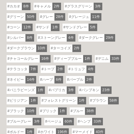
カカオ
8件
キャメル
2件
グラスグリーン
3件
グリーン
50件
グレー
28件
グレージュ
11件
コーン
12件
サンド
1件
サンドグレー
5件
シルバー
8件
ストーングレー
4件
ダークグレー
29件
ダークブラウン
10件
ターコイズ
2件
チャコールグレー
16件
ディープブルー
1件
デニム
33件
テラコッタ
7件
トープ
2件
トリュフ
4件
ネイビー
14件
ハーブ
6件
パープル
2件
バニラビーンズ
1件
パプリカ
3件
パンプキン
23件
ビリジアン
1件
フォレストグリーン
1件
ブラウン
58件
ブラック
10件
ブリック
1件
ブルー
38件
ブルーグレー
3件
ベージュ
60件
ヘンプ
33件
ボルドー
1件
ホワイト
196件
マーメイド
40件