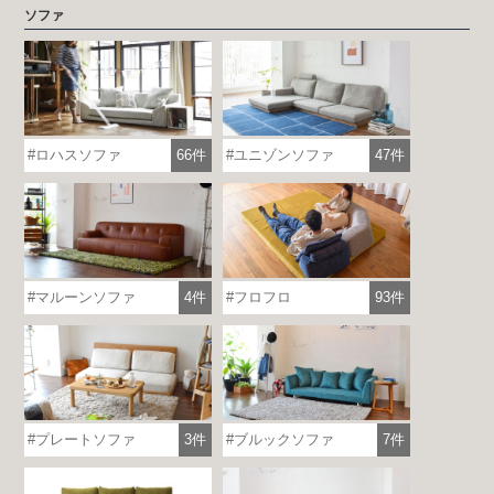
ソファ
ロハスソファ
66件
ユニゾンソファ
47件
マルーンソファ
4件
フロフロ
93件
プレートソファ
3件
ブルックソファ
7件