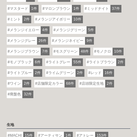
マスタード
1件
マロンブラウン
1件
ミッドナイト
37件
ミント
2件
メランジアイボリー
10件
メランジイエロー
4件
メランジグリーン
5件
メランジグレー
26件
メランジネイビー
9件
メランジブラウン
7件
モスグリーン
48件
モノクロ
10件
モノブラック
6件
ライトグレー
55件
ライトブラウン
2件
ライトブルー
2件
ライムグリーン
2件
レッド
16件
ワイン
2件
店舗限定カラー
68件
店頭限定生地
2件
廃盤色
32件
生地
MACHI
15件
アーティサン
1件
アトレー
153件