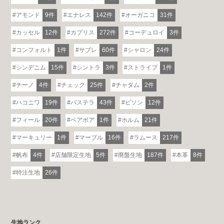
アモンド
9件
エナレス
142件
オーガニコ
31件
カッセル
12件
カプリス
272件
コーデュロイ
3件
コンフォルト
1件
サブレ
60件
シャロン
24件
シンデニム
15件
シントラ
3件
ストライプ
1件
チーノ
4件
チェック
25件
チャタム
2件
ハコニワ
19件
パステラ
43件
ビソン
12件
フィール
20件
ベアボア
1件
ホルム
21件
マーキュリー
1件
マーブル
16件
ラムース
217件
帆布
4件
店舗限定生地
5件
廃盤生地
187件
本革
8件
特注生地
26件
生地ランク