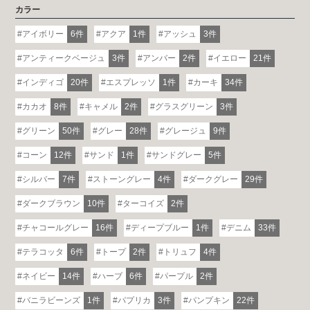
カラー
アイボリー
6件
アクア
1件
アッシュ
3件
アンティークベージュ
3件
アンバー
2件
イエロー
21件
インディゴ
20件
エスプレッソ
1件
カーキ
34件
カカオ
8件
キャメル
2件
グラスグリーン
3件
グリーン
50件
グレー
28件
グレージュ
9件
コーン
12件
サンド
1件
サンドグレー
5件
シルバー
7件
ストーングレー
4件
ダークグレー
29件
ダークブラウン
10件
ターコイズ
2件
チャコールグレー
16件
ディープブルー
1件
デニム
33件
テラコッタ
6件
トープ
2件
トリュフ
4件
ネイビー
14件
ハーブ
6件
パープル
2件
バニラビーンズ
1件
パプリカ
3件
パンプキン
22件