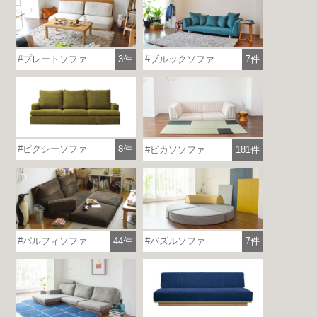
プレートソファ
3件
ブルックソファ
7件
ピクシーソファ
8件
ピカソソファ
181件
パルフィソファ
44件
パズルソファ
7件