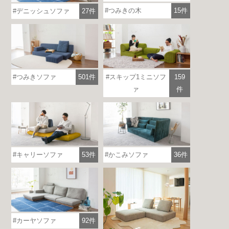
つみきの木
15件
デニッシュソファ
27件
つみきソファ
501件
スキップ1ミニソフ
159
ァ
件
キャリーソファ
53件
かこみソファ
36件
カーヤソファ
92件