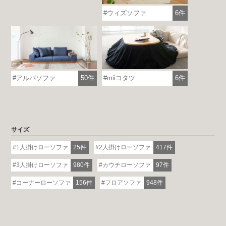
ウィズソファ
6件
アルバソファ
50件
miiコタツ
6件
各地で出張ショールームを開催！
この機会にHAREMのソファをお試しくだ
サイズ
さい。
※一部日時は予約制
1人掛けローソファ
25件
2人掛けローソファ
417件
3人掛けローソファ
980件
カウチローソファ
97件
詳しくはこちら
コーナーローソファ
156件
フロアソファ
948件