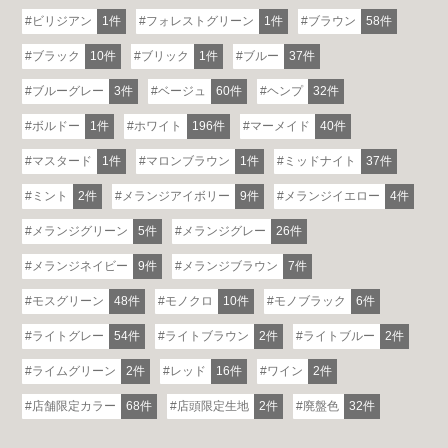
ビリジアン
1件
フォレストグリーン
1件
ブラウン
58件
ブラック
10件
ブリック
1件
ブルー
37件
ブルーグレー
3件
ベージュ
60件
ヘンプ
32件
ボルドー
1件
ホワイト
196件
マーメイド
40件
マスタード
1件
マロンブラウン
1件
ミッドナイト
37件
ミント
2件
メランジアイボリー
9件
メランジイエロー
4件
メランジグリーン
5件
メランジグレー
26件
メランジネイビー
9件
メランジブラウン
7件
モスグリーン
48件
モノクロ
10件
モノブラック
6件
ライトグレー
54件
ライトブラウン
2件
ライトブルー
2件
ライムグリーン
2件
レッド
16件
ワイン
2件
店舗限定カラー
68件
店頭限定生地
2件
廃盤色
32件