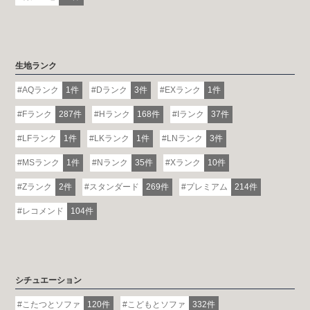
生地ランク
AQランク
1件
Dランク
3件
EXランク
1件
Fランク
287件
Hランク
168件
Iランク
37件
LFランク
1件
LKランク
1件
LNランク
3件
MSランク
1件
Nランク
35件
Xランク
10件
Zランク
2件
スタンダード
269件
プレミアム
214件
レコメンド
104件
シチュエーション
こたつとソファ
120件
こどもとソファ
332件