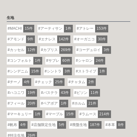
生地
MACHI
15件
アーティサン
1件
アトレー
153件
アモンド
9件
エナレス
142件
オーガニコ
30件
カッセル
12件
カプリス
269件
コーデュロイ
3件
コンフォルト
1件
サブレ
60件
シャロン
24件
シンデニム
15件
シントラ
3件
ストライプ
1件
チーノ
4件
チェック
25件
チャタム
2件
ハコニワ
19件
パステラ
43件
ビソン
11件
フィール
20件
ベアボア
1件
ホルム
21件
マーキュリー
1件
マーブル
15件
ラムース
214件
帆布
4件
店舗限定生地
5件
廃盤生地
187件
本革
8件
特注生地
26件