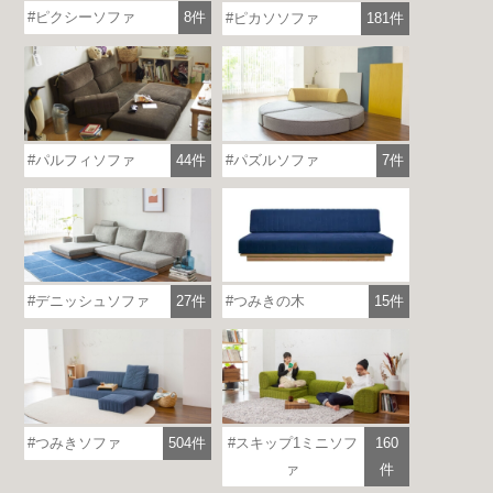
ピクシーソファ
8件
ピカソソファ
181件
パルフィソファ
44件
パズルソファ
7件
つみきの木
15件
デニッシュソファ
27件
つみきソファ
504件
スキップ1ミニソフ
160
ァ
件