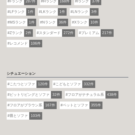
Fランク
287件
Hランク
168件
Iランク
37件
LFランク
1件
LKランク
1件
LNランク
3件
MSランク
1件
Nランク
36件
Xランク
10件
Zランク
2件
スタンダード
272件
プレミアム
217件
レコメンド
106件
シチュエーション
こたつとソファ
120件
こどもとソファ
332件
ピットリビングとソファ
32件
フロアがナチュラル系
438件
フロアがブラウン系
167件
ペットとソファ
355件
畳とソファ
103件