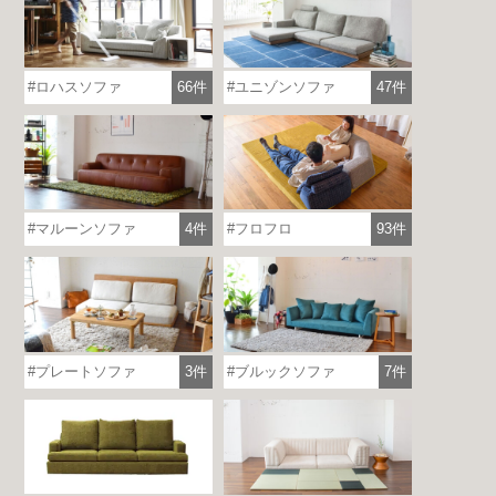
ロハスソファ
66件
ユニゾンソファ
47件
マルーンソファ
4件
フロフロ
93件
プレートソファ
3件
ブルックソファ
7件