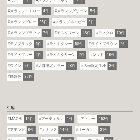
ミント
2件
メランジアイボリー
10件
メランジイエロー
4件
メランジグリーン
5件
メランジグレー
26件
メランジネイビー
9件
メランジブラウン
7件
モスグリーン
48件
モノクロ
10件
モノブラック
6件
ライトグレー
55件
ライトブラウン
2件
ライトブルー
2件
ライムグリーン
2件
レッド
16件
ワイン
2件
店舗限定カラー
68件
店頭限定生地
2件
廃盤色
32件
生地
MACHI
15件
アーティサン
1件
アトレー
153件
アモンド
9件
エナレス
142件
オーガニコ
31件