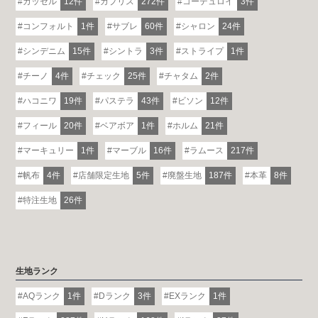
カッセル
12件
カプリス
272件
コーデュロイ
3件
コンフォルト
1件
サブレ
60件
シャロン
24件
シンデニム
15件
シントラ
3件
ストライプ
1件
チーノ
4件
チェック
25件
チャタム
2件
ハコニワ
19件
パステラ
43件
ビソン
12件
フィール
20件
ベアボア
1件
ホルム
21件
マーキュリー
1件
マーブル
16件
ラムース
217件
帆布
4件
店舗限定生地
5件
廃盤生地
187件
本革
8件
特注生地
26件
生地ランク
AQランク
1件
Dランク
3件
EXランク
1件