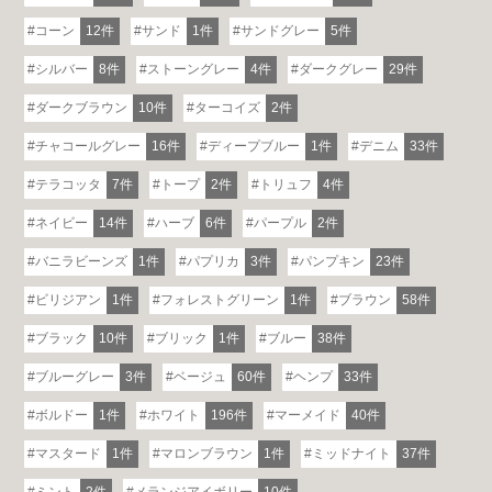
コーン
12件
サンド
1件
サンドグレー
5件
シルバー
8件
ストーングレー
4件
ダークグレー
29件
ダークブラウン
10件
ターコイズ
2件
チャコールグレー
16件
ディープブルー
1件
デニム
33件
テラコッタ
7件
トープ
2件
トリュフ
4件
ネイビー
14件
ハーブ
6件
パープル
2件
バニラビーンズ
1件
パプリカ
3件
パンプキン
23件
ビリジアン
1件
フォレストグリーン
1件
ブラウン
58件
ブラック
10件
ブリック
1件
ブルー
38件
ブルーグレー
3件
ベージュ
60件
ヘンプ
33件
ボルドー
1件
ホワイト
196件
マーメイド
40件
マスタード
1件
マロンブラウン
1件
ミッドナイト
37件