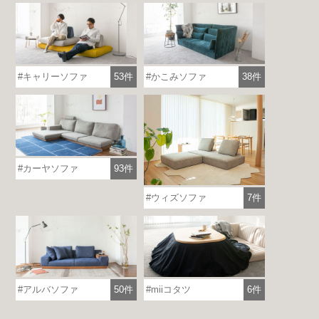
キャリーソファ
53件
かこみソファ
38件
カーヤソファ
93件
ウィズソファ
7件
各地で出張ショールームを開催！
この機会にHAREMのソファをお試しくだ
アルバソファ
50件
miiコタツ
6件
さい。
※一部日時は予約制