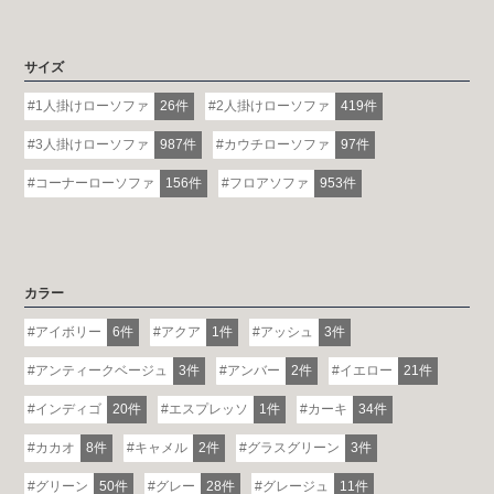
詳しくはこちら
サイズ
1人掛けローソファ
26件
2人掛けローソファ
419件
3人掛けローソファ
987件
カウチローソファ
97件
コーナーローソファ
156件
フロアソファ
953件
カラー
アイボリー
6件
アクア
1件
アッシュ
3件
アンティークベージュ
3件
アンバー
2件
イエロー
21件
インディゴ
20件
エスプレッソ
1件
カーキ
34件
カカオ
8件
キャメル
2件
グラスグリーン
3件
グリーン
50件
グレー
28件
グレージュ
11件