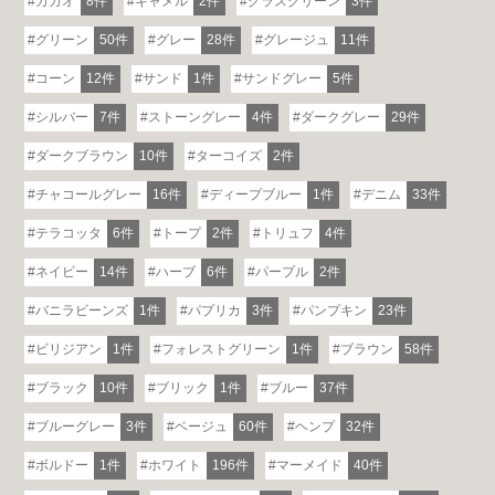
カカオ
8件
キャメル
2件
グラスグリーン
3件
グリーン
50件
グレー
28件
グレージュ
11件
コーン
12件
サンド
1件
サンドグレー
5件
シルバー
7件
ストーングレー
4件
ダークグレー
29件
ダークブラウン
10件
ターコイズ
2件
チャコールグレー
16件
ディープブルー
1件
デニム
33件
テラコッタ
6件
トープ
2件
トリュフ
4件
ネイビー
14件
ハーブ
6件
パープル
2件
バニラビーンズ
1件
パプリカ
3件
パンプキン
23件
ビリジアン
1件
フォレストグリーン
1件
ブラウン
58件
ブラック
10件
ブリック
1件
ブルー
37件
ブルーグレー
3件
ベージュ
60件
ヘンプ
32件
ボルドー
1件
ホワイト
196件
マーメイド
40件