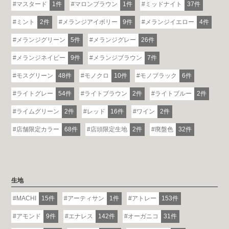
マスタード
1件
マロンブラウン
1件
ミッドナイト
37件
ミント
2件
メランジアイボリー
9件
メランジイエロー
4件
メランジグリーン
5件
メランジグレー
26件
メランジネイビー
9件
メランジブラウン
7件
モスグリーン
48件
モノクロ
10件
モノブラック
6件
ライトグレー
54件
ライトブラウン
2件
ライトブルー
2件
ライムグリーン
2件
レッド
16件
ワイン
2件
店舗限定カラー
68件
店頭限定生地
2件
廃盤色
32件
生地
MACHI
15件
アーティサン
1件
アトレー
153件
アモンド
9件
エナレス
142件
オーガニコ
31件