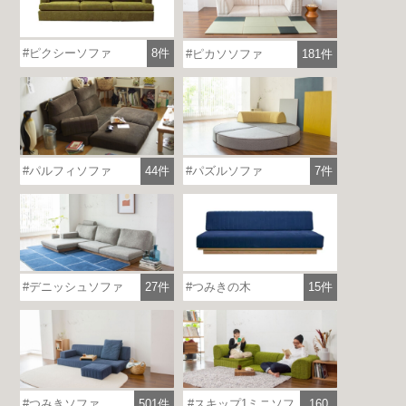
ピクシーソファ
8件
ピカソソファ
181件
パルフィソファ
44件
パズルソファ
7件
つみきの木
15件
デニッシュソファ
27件
つみきソファ
501件
スキップ1ミニソフ
160