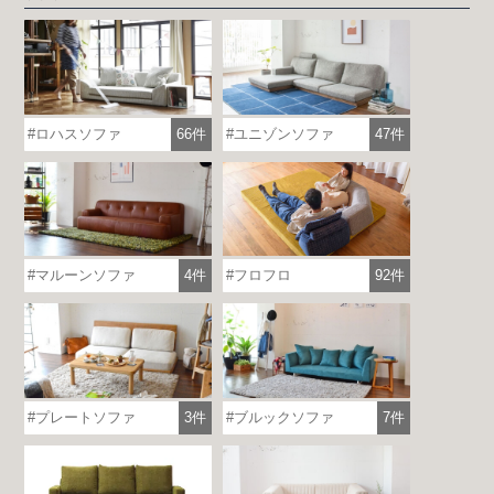
ロハスソファ
66件
ユニゾンソファ
47件
マルーンソファ
4件
フロフロ
92件
プレートソファ
3件
ブルックソファ
7件