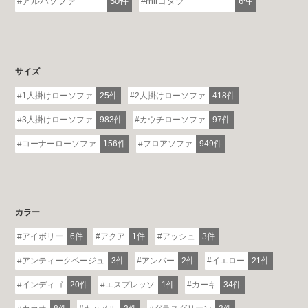
アルバソファ
50件
miiコタツ
6件
サイズ
1人掛けローソファ
25件
2人掛けローソファ
418件
3人掛けローソファ
983件
カウチローソファ
97件
コーナーローソファ
156件
フロアソファ
949件
カラー
アイボリー
6件
アクア
1件
アッシュ
3件
アンティークベージュ
3件
アンバー
2件
イエロー
21件
インディゴ
20件
エスプレッソ
1件
カーキ
34件