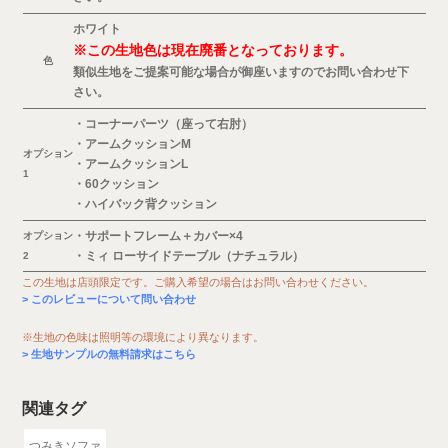
ホワイト
※この生地色は現在廃番となっております。
色
類似生地をご提案可能な場合が御座いますのでお問い合わせ下
さい。
・コーナーパーツ（座って右肘）
・アームクッションM
オプション
・アームクッションL
1
・60クッション
・ハイバック背クッション
・サポートフレーム＋カバー×4
オプション
・ミィ ローサイドテーブル（ナチュラル）
2
この生地は店頭限定です。ご購入希望の場合はお問い合わせください。
このレビューについて問い合わせ
※生地の色味は照明等の環境により異なります。
生地サンプルの無料請求はこちら
関連タグ
つみきソファ