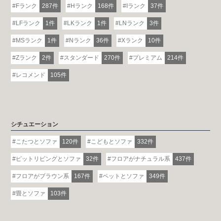
Fランク
287件
Hランク
168件
Iランク
37件
LFランク
1件
LKランク
1件
LNランク
3件
MSランク
1件
Nランク
36件
Xランク
10件
Zランク
2件
スタンダード
270件
プレミアム
214件
レコメンド
105件
シチュエーション
こたつとソファ
120件
こどもとソファ
332件
ピットリビングとソファ
32件
フロアがナチュラル系
437件
フロアがブラウン系
167件
ペットとソファ
349件
畳とソファ
103件