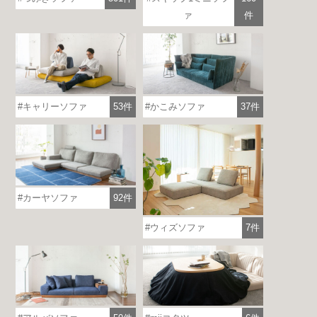
ァ
件
キャリーソファ
53件
かこみソファ
37件
各地で出張ショールームを開催！
この機会にHAREMのソファをお試しくだ
さい。
※一部日時は予約制
詳しくはこちら
カーヤソファ
92件
ウィズソファ
7件