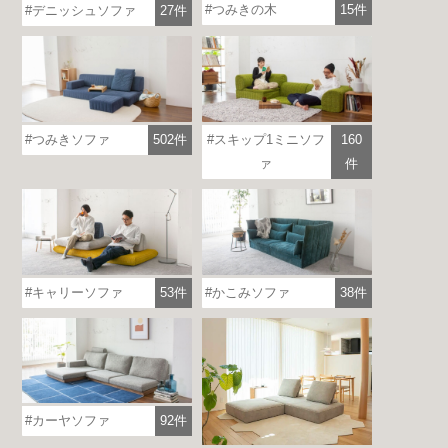
つみきの木
15件
デニッシュソファ
27件
つみきソファ
502件
スキップ1ミニソフ
160
ァ
件
キャリーソファ
53件
かこみソファ
38件
カーヤソファ
92件