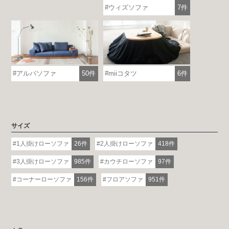
各地で出張ショールームを開催！
ウィズソファ
7件
この機会にHAREMのソファをお試しくだ
さい。
※一部日時は予約制
詳しくはこちら
アルバソファ
50件
miiコタツ
6件
サイズ
1人掛けローソファ
26件
2人掛けローソファ
418件
3人掛けローソファ
985件
カウチローソファ
97件
コーナーローソファ
156件
フロアソファ
951件