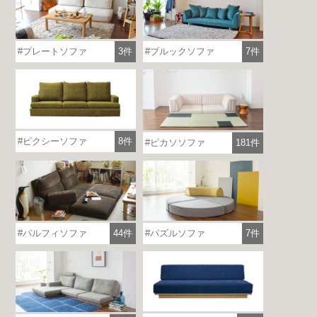
プレートソファ
3件
ブルックソファ
7件
ピクシーソファ
8件
ピカソソファ
181件
パルフィソファ
44件
パズルソファ
7件