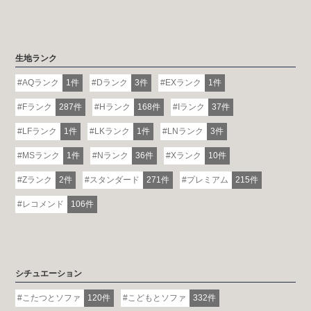
生地ランク
AQランク
1件
Dランク
3件
EXランク
1件
Fランク
287件
Hランク
168件
Iランク
37件
LFランク
1件
LKランク
1件
LNランク
3件
MSランク
1件
Nランク
36件
Xランク
10件
Zランク
2件
スタンダード
271件
プレミアム
215件
レコメンド
106件
シチュエーション
こたつとソファ
120件
こどもとソファ
332件