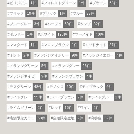
ビリジアン
1件
フォレストグリーン
1件
ブラウン
58件
ブラック
10件
ブリック
1件
ブルー
38件
ブルーグレー
3件
ベージュ
60件
ヘンプ
32件
ボルドー
1件
ホワイト
196件
マーメイド
40件
マスタード
1件
マロンブラウン
1件
ミッドナイト
37件
ミント
2件
メランジアイボリー
9件
メランジイエロー
4件
メランジグリーン
5件
メランジグレー
26件
メランジネイビー
9件
メランジブラウン
7件
モスグリーン
48件
モノクロ
10件
モノブラック
6件
ライトグレー
55件
ライトブラウン
2件
ライトブルー
2件
ライムグリーン
2件
レッド
16件
ワイン
2件
店舗限定カラー
68件
店頭限定生地
2件
廃盤色
32件