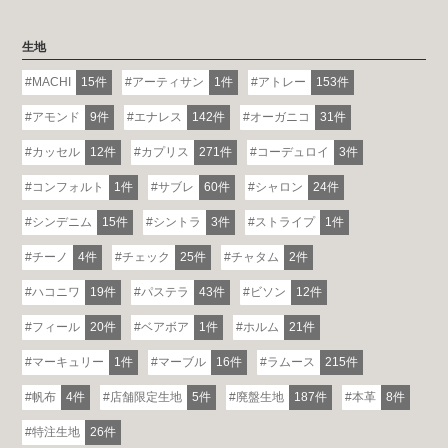
生地
MACHI
15件
アーティサン
1件
アトレー
153件
アモンド
9件
エナレス
142件
オーガニコ
31件
カッセル
12件
カプリス
271件
コーデュロイ
3件
コンフォルト
1件
サブレ
60件
シャロン
24件
シンデニム
15件
シントラ
3件
ストライプ
1件
チーノ
4件
チェック
25件
チャタム
2件
ハコニワ
19件
パステラ
43件
ビソン
12件
フィール
20件
ベアボア
1件
ホルム
21件
マーキュリー
1件
マーブル
16件
ラムース
215件
帆布
4件
店舗限定生地
5件
廃盤生地
187件
本革
8件
特注生地
26件