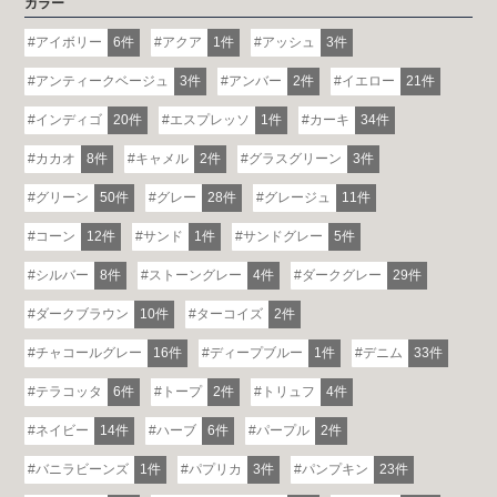
カラー
アイボリー
6件
アクア
1件
アッシュ
3件
アンティークベージュ
3件
アンバー
2件
イエロー
21件
インディゴ
20件
エスプレッソ
1件
カーキ
34件
カカオ
8件
キャメル
2件
グラスグリーン
3件
グリーン
50件
グレー
28件
グレージュ
11件
コーン
12件
サンド
1件
サンドグレー
5件
シルバー
8件
ストーングレー
4件
ダークグレー
29件
ダークブラウン
10件
ターコイズ
2件
チャコールグレー
16件
ディープブルー
1件
デニム
33件
テラコッタ
6件
トープ
2件
トリュフ
4件
ネイビー
14件
ハーブ
6件
パープル
2件
バニラビーンズ
1件
パプリカ
3件
パンプキン
23件