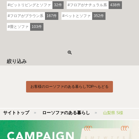
ピットリビングとソファ
32件
フロアがナチュラル系
438件
フロアがブラウン系
167件
ペットとソファ
352件
畳とソファ
103件
絞り込み
お客様のローソファのある暮らしTOPへもどる
サイトトップ
ローソファのある暮らし
山梨県 S様