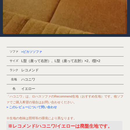
ソファ
ピカソソファ
L型（座って右肘）、L型（座って左肘）×2、I型×2
サイズ
レコメンド
ランク
ハコニワ
生地
イエロー
色
「ハコニワ」は、ロハスソファのRecommend生地（おすすめ生地）です。他ソフ
ァでご購入希望の場合はお問い合わせください。
このレビューについて問い合わせ
※生地の色味は照明等の環境により異なります。
※レコメンド/ハコニワ/イエローは廃盤生地です。