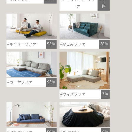
ァ
件
キャリーソファ
53件
かこみソファ
38件
カーヤソファ
93件
ウィズソファ
7件
各地で出張ショールームを開催！
この機会にHAREMのソファをお試しくだ
さい。