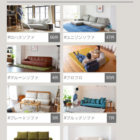
ロハスソファ
66件
ユニゾンソファ
47件
マルーンソファ
4件
フロフロ
93件
プレートソファ
3件
ブルックソファ
7件