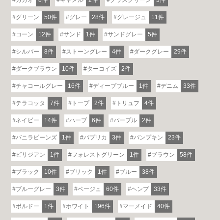
カカオ
8件
キャメル
2件
グラスグリーン
3件
グリーン
50件
グレー
28件
グレージュ
11件
コーン
12件
サンド
1件
サンドグレー
5件
シルバー
8件
ストーングレー
4件
ダークグレー
29件
ダークブラウン
10件
ターコイズ
2件
チャコールグレー
16件
ディープブルー
1件
デニム
33件
テラコッタ
7件
トープ
2件
トリュフ
4件
ネイビー
14件
ハーブ
6件
パープル
2件
バニラビーンズ
1件
パプリカ
3件
パンプキン
23件
ビリジアン
1件
フォレストグリーン
1件
ブラウン
58件
ブラック
10件
ブリック
1件
ブルー
38件
ブルーグレー
3件
ベージュ
60件
ヘンプ
33件
ボルドー
1件
ホワイト
196件
マーメイド
40件