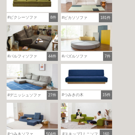
ピクシーソファ
8件
ピカソソファ
181件
パルフィソファ
44件
パズルソファ
7件
つみきの木
15件
デニッシュソファ
27件
つみきソファ
504件
スキップ1ミニソフ
160