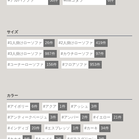
アルバソファ
50件
miiコタツ
6件
※一部日時は予約制
詳しくはこちら
サイズ
1人掛けローソファ
26件
2人掛けローソファ
419件
3人掛けローソファ
987件
カウチローソファ
97件
コーナーローソファ
156件
フロアソファ
953件
カラー
アイボリー
6件
アクア
1件
アッシュ
3件
アンティークベージュ
3件
アンバー
2件
イエロー
21件
インディゴ
20件
エスプレッソ
1件
カーキ
34件