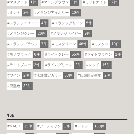
マスタード
1件
マロンブラウン
1件
ミッドナイト
37件
ミント
2件
メランジアイボリー
10件
メランジイエロー
4件
メランジグリーン
5件
メランジグレー
26件
メランジネイビー
9件
メランジブラウン
7件
モスグリーン
48件
モノクロ
10件
モノブラック
6件
ライトグレー
55件
ライトブラウン
2件
ライトブルー
2件
ライムグリーン
2件
レッド
16件
ワイン
2件
店舗限定カラー
68件
店頭限定生地
2件
廃盤色
32件
生地
MACHI
15件
アーティサン
1件
アトレー
153件