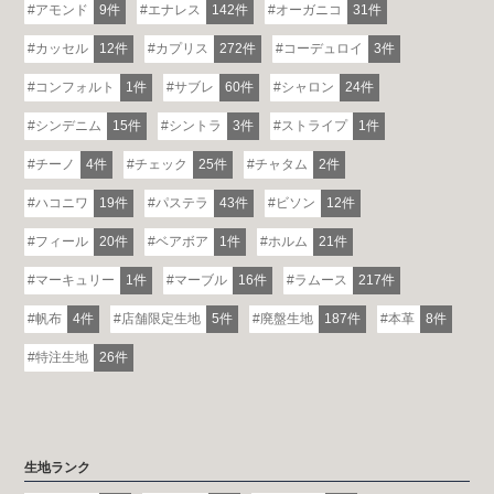
アモンド
9件
エナレス
142件
オーガニコ
31件
カッセル
12件
カプリス
272件
コーデュロイ
3件
コンフォルト
1件
サブレ
60件
シャロン
24件
シンデニム
15件
シントラ
3件
ストライプ
1件
チーノ
4件
チェック
25件
チャタム
2件
ハコニワ
19件
パステラ
43件
ビソン
12件
フィール
20件
ベアボア
1件
ホルム
21件
マーキュリー
1件
マーブル
16件
ラムース
217件
帆布
4件
店舗限定生地
5件
廃盤生地
187件
本革
8件
特注生地
26件
生地ランク