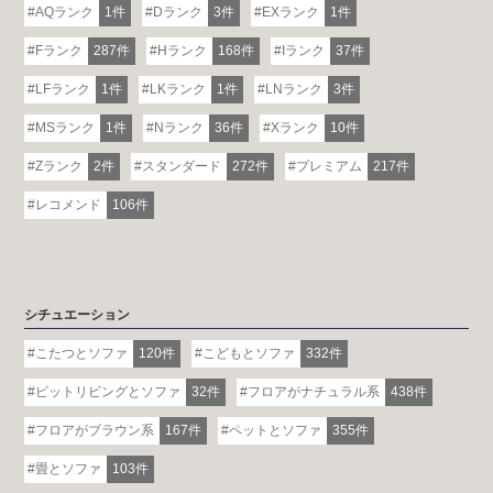
AQランク
1件
Dランク
3件
EXランク
1件
Fランク
287件
Hランク
168件
Iランク
37件
LFランク
1件
LKランク
1件
LNランク
3件
MSランク
1件
Nランク
36件
Xランク
10件
Zランク
2件
スタンダード
272件
プレミアム
217件
レコメンド
106件
シチュエーション
こたつとソファ
120件
こどもとソファ
332件
ピットリビングとソファ
32件
フロアがナチュラル系
438件
フロアがブラウン系
167件
ペットとソファ
355件
畳とソファ
103件